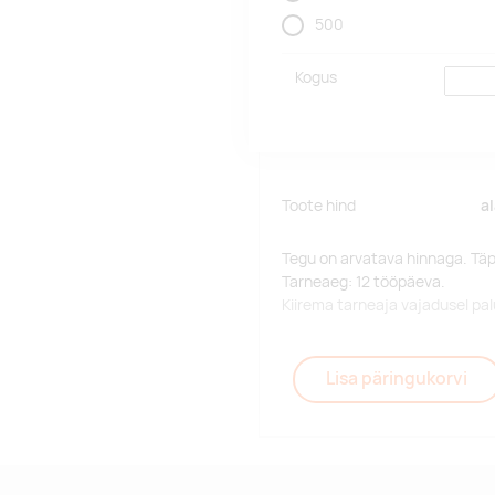
500
Kogus
Toote hind
a
Tegu on arvatava hinnaga. Tä
Tarneaeg: 12 tööpäeva.
Kiirema tarneaja vajadusel p
Lisa päringukorvi