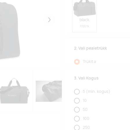
black
Järgmised
1700 tk
2. Vali pealetrükk
Trükita
3. Vali Kogus
5
(min. kogus)
10
50
100
250