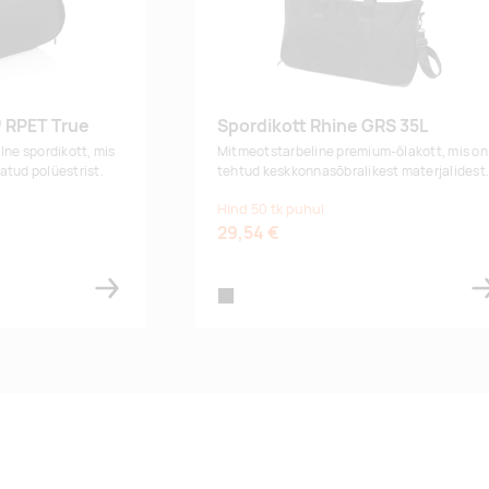
 RPET True
Spordikott Rhine GRS 35L
alne
spordikott, mis
Mitmeotstarbeline premium-õlakott, mis on
atud polüestrist.
tehtud keskkonnasõbralikest materjalidest
Hind 50 tk puhul
29,54 €
black