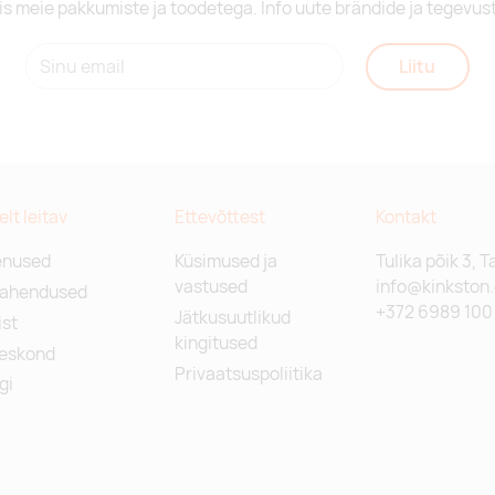
is meie pakkumiste ja toodetega. Info uute brändide ja tegevus
Liitu
relt leitav
Ettevõttest
Kontakt
enused
Küsimused ja
Tulika põik 3, T
vastused
info@kinkston
lahendused
+372 6989 100
Jätkusuutlikud
st
kingitused
eskond
Privaatsuspoliitika
gi