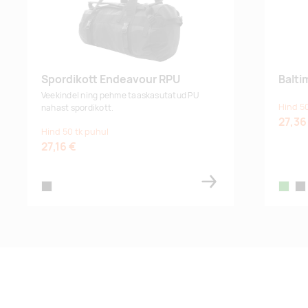
Spordikott Endeavour RPU
Balti
Veekindel ning pehme taaskasutatud PU
Hind 50
nahast spordikott.
27,36
Hind 50 tk puhul
27,16 €
black
green
bla