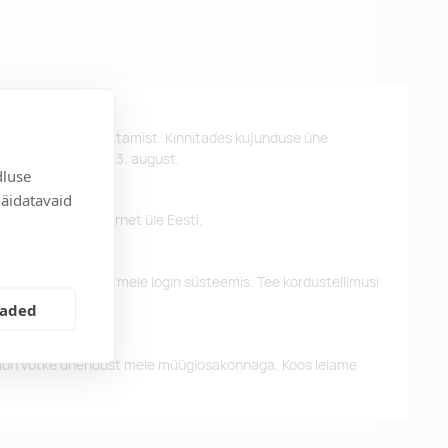
st kujunduse kinnitamist. Kinnitades kujunduse ühe
d kätte hiljemalt 23. august.
dluse
näidatavaid
 pakume tasuta tarnet üle Eesti.
eelnevaid tellimusi meie login süsteemis. Tee kordustellimusi
eaded
alun võtke ühendust meie müügiosakonnaga. Koos leiame