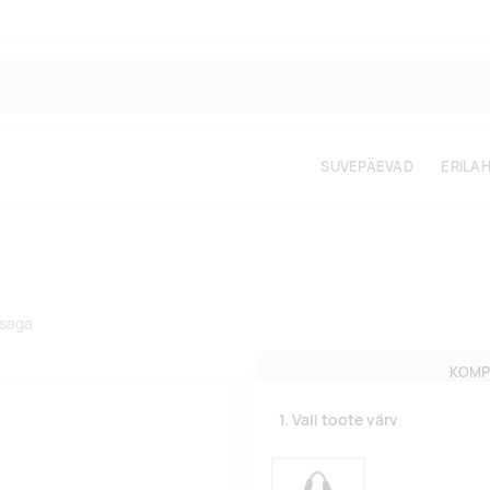
SUVEPÄEVAD
ERILA
osaga
KOMP
1. Vali toote värv