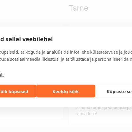
Tarne
terduseg, mis tagab lisa
Tarneaeg
d sellel veebilehel
 teie asjadele. Kott on
Tarneaeg on 12 tööpäeva pära
väiksemate esemete jaoks.
tööpäeva jooksul, saate toote
üpsiseid, et koguda ja analüüsida infot lehe külastatavuse ja jõu
upidavust ja vastupidavust.
uda sotsiaalmeedia liidestusi ja et täiustada ja personaliseerida 
Tarne tingimused
atava õlarihma abil, mis pakub
Üle 500 euro tellimuste puhul
lt
Tellimuste info
Jälgi oma olemasolevaid ning 
lihtsalt.
õik küpsised
Keeldu kõik
Küpsiste s
Kiired tellimused
Kiirema tarneaja vajadusel p
lahenduse!