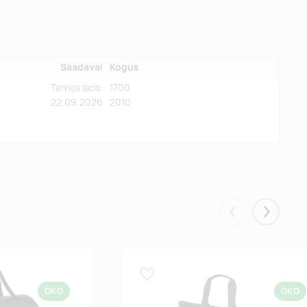
Saadaval
Kogus
Tarnija laos:
1700
22.09.2026
2010
Eelmised
Järgmis
Lisa lemmikuks
ÖKO
ÖKO