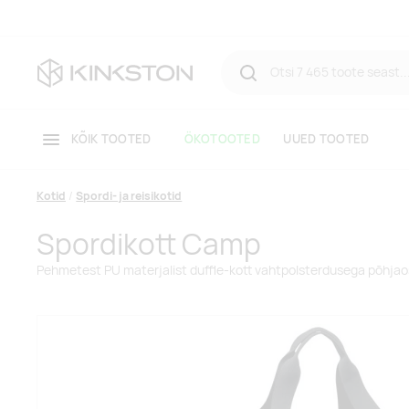
KÕIK TOOTED
ÖKOTOOTED
UUED TOOTED
Kotid
Spordi- ja reisikotid
Spordikott Camp
Pehmetest PU materjalist duffle-kott vahtpolsterdusega põhja