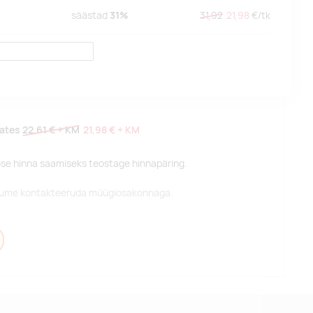
säästad
31%
31,92
21,98
€/
tk
lates
22,61 €
+ KM
21,98 €
+ KM
pse hinna saamiseks teostage hinnapäring.
alume kontakteeruda müügiosakonnaga.