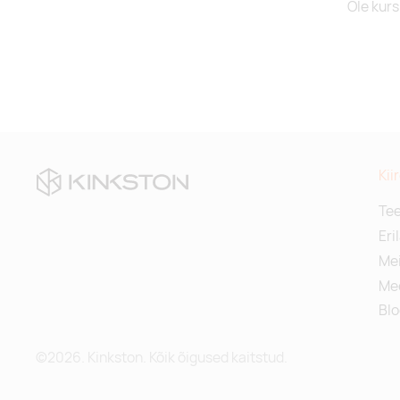
Ole kurs
Kii
Te
Eri
Mei
Me
Blo
©2026. Kinkston. Kõik õigused kaitstud.