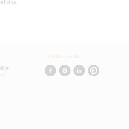
te kohta.
Sotsiaalmeedia
allinn
.ee