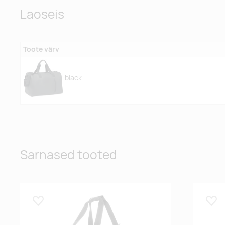
Laoseis
Toote värv
black
Sarnased tooted
Lisa lemmikuks
Lisa