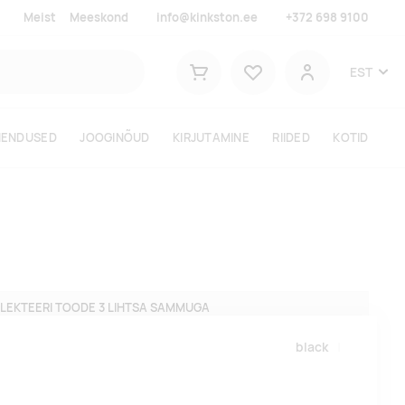
Meist
Meeskond
info@kinkston.ee
+372 698 9100
Lemmikud
EST
Ostukorv
Kasutaja
HENDUSED
JOOGINÕUD
KIRJUTAMINE
RIIDED
KOTID
LEKTEERI TOODE 3 LIHTSA SAMMUGA
black