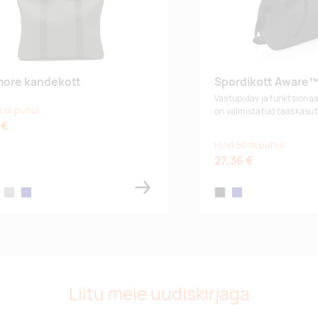
more kandekott
Spordikott Aware™
Vastupidav ja funktsiona
 tk puhul
on valmistatud
taaskasut
 €
Hind 50 tk puhul
27,36 €
ck
greige
navy
black
navy
Liitu meie uudiskirjaga