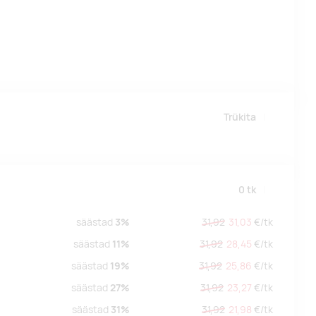
Trükita
0
tk
säästad
3%
31,92
31,03
€/
tk
säästad
11%
31,92
28,45
€/
tk
säästad
19%
31,92
25,86
€/
tk
säästad
27%
31,92
23,27
€/
tk
säästad
31%
31,92
21,98
€/
tk