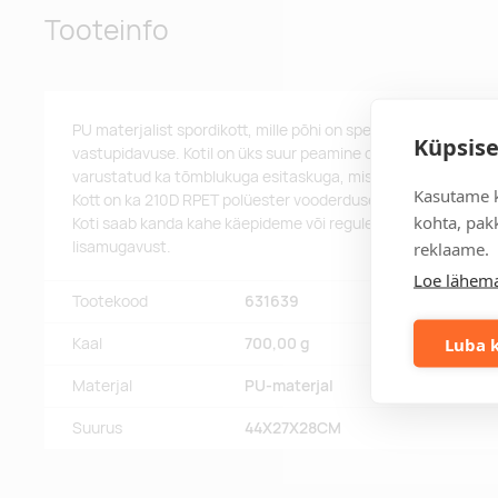
Tooteinfo
PU materjalist spordikott, mille põhi on spetsiaalse vahtpols
Küpsise
vastupidavuse. Kotil on üks suur peamine osa - ideaalne ruum
varustatud ka tõmblukuga esitaskuga, mis on suurepärane 
Kasutame k
Kott on ka 210D RPET polüester vooderdusega, mis lisab vast
kohta, pakk
Koti saab kanda kahe käepideme või reguleeritava ja eemald
lisamugavust.
reklaame.
Loe lähema
Tootekood
631639
Luba k
Kaal
700,00 g
Materjal
PU-materjal
Suurus
44X27X28CM