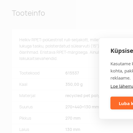
Tooteinfo
Helkiv RPET-polüestrist rull-seljakott, millel on pandlaga sul
lukuga tasku, polsterdatud sülearvuti (15") sahtel, küljetasku
Küpsise
õlarihmad. Eristava RPET-märgisega. Ainult reklaamkasutusek
Isikukaitsevahendid.
Kasutame k
kohta, pakk
Tootekood
615537
reklaame.
Kaal
350,00 g
Loe lähema
Materjal
recycled pet polyester
Luba k
Suurus
270×440×130 mm
Pikkus
270 mm
Laius
130 mm