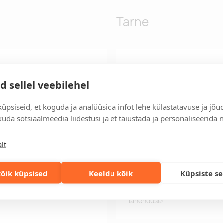
Tarne
etav põhisahtel, peidetud
Tarneaeg
, polsterdatud selja- ja
Tarneaeg on 12 tööpäeva pära
d sellel veebilehel
s ei kvalifitseeru toode
tööpäeva jooksul, saate toote
üpsiseid, et koguda ja analüüsida infot lehe külastatavuse ja jõu
Tarne tingimused
uda sotsiaalmeedia liidestusi ja et täiustada ja personaliseerida 
Üle 500 euro tellimuste puhul
Tellimuste info
lt
Jälgi oma olemasolevaid ning 
lihtsalt.
õik küpsised
Keeldu kõik
Küpsiste s
Kiired tellimused
Kiirema tarneaja vajadusel p
lahenduse!