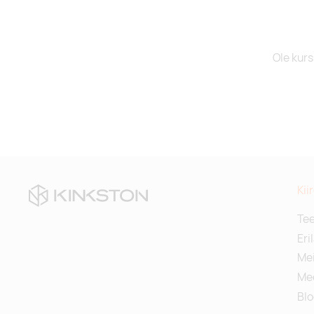
Ole kurs
Kii
Te
Eri
Mei
Me
Blo