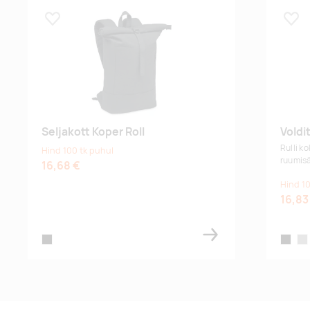
Lisa lemmikuks
Lisa
Seljakott Koper Roll
Voldi
Rulli k
Hind 100 tk puhul
ruumisä
16,68 €
Hind 10
16,83
black
black
gre