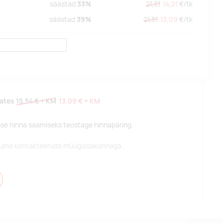
säästad
33%
21,31
14,21
€/
tk
säästad
39%
21,31
13,09
€/
tk
lates
15,54 €
+ KM
13,09 €
+ KM
pse hinna saamiseks teostage hinnapäring.
alume kontakteeruda müügiosakonnaga.