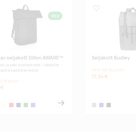
 lemmikuks
Lisa lemmikuks
ÖKO
tav seljakott Dillon AWARE™
Seljakott Budley
okku ja paki sisetaskusse – ideaalne
Hind 100 tk puhul
ästlik kaaslane reisile.
17,34 €
0 tk puhul
 €
y
off-white
red
navy
green
royal blue
grey
dark blue
black