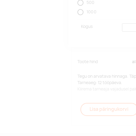
500
1000
Kogus
Toote hind
a
Tegu on arvatava hinnaga. Tä
Tarneaeg: 12 tööpäeva.
Kiirema tarneaja vajadusel p
Lisa päringukorvi