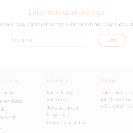
Liitu meie uudiskirjaga
is meie pakkumiste ja toodetega. Info uute brändide ja tegevus
Liitu
relt leitav
Ettevõttest
Kontakt
enused
Küsimused ja
Tulika põik 3, T
vastused
info@kinkston
lahendused
+372 6989 100
Jätkusuutlikud
st
kingitused
eskond
Privaatsuspoliitika
gi