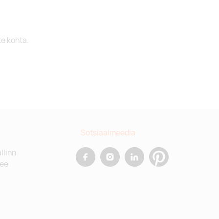
te kohta.
Sotsiaalmeedia
allinn
.ee