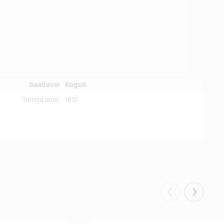
Saadaval
Kogus
Tarnija laos:
1810
Eelmised
Järgmis