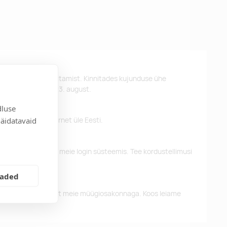
st kujunduse kinnitamist. Kinnitades kujunduse ühe
d kätte hiljemalt 23. august.
dluse
näidatavaid
 pakume tasuta tarnet üle Eesti.
eelnevaid tellimusi meie login süsteemis. Tee kordustellimusi
eaded
alun võtke ühendust meie müügiosakonnaga. Koos leiame