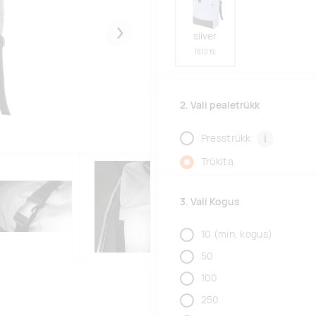
silver
Järgmised
1810 tk
2. Vali pealetrükk
i
Presstrükk
Trükita
3. Vali Kogus
10
(min. kogus)
50
100
250