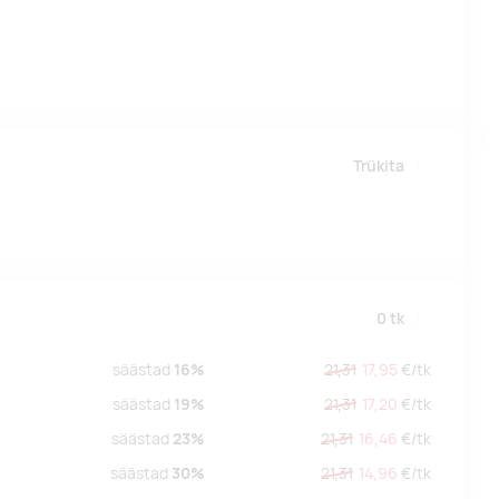
Trükita
0
tk
säästad
16%
21,31
17,95
€/
tk
säästad
19%
21,31
17,20
€/
tk
säästad
23%
21,31
16,46
€/
tk
säästad
30%
21,31
14,96
€/
tk