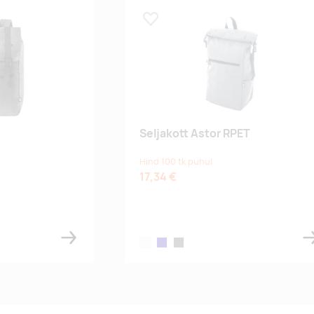
Lisa lemmikuks
Seljakott Astor RPET
Hind 100 tk puhul
17,34 €
white
dark blue
dark grey