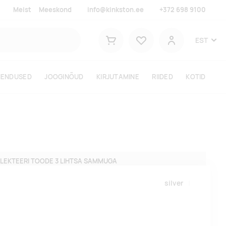
Meist
Meeskond
info@kinkston.ee
+372 698 9100
Lemmikud
EST
Ostukorv
Kasutaja
HENDUSED
JOOGINÕUD
KIRJUTAMINE
RIIDED
KOTID
LEKTEERI TOODE 3 LIHTSA SAMMUGA
silver