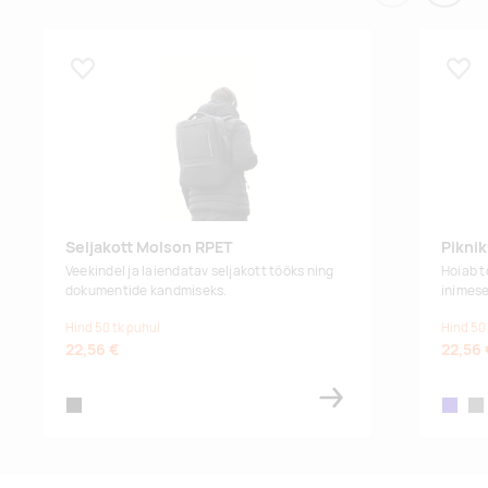
Lisa lemmikuks
Lisa
Seljakott Molson RPET
Pikni
Veekindel ja laiendatav seljakott tööks ning
Hoiab t
dokumentide kandmiseks.
inimese
Hind 50 tk puhul
Hind 50
22,56 €
22,56 
black
dark bl
dar