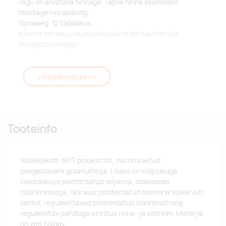
Tegu on arvatava hinnaga. Täpse hinna saamiseks
teostage hinnapäring.
Tarneaeg: 12 tööpäeva.
Kiirema tarneaja vajadusel palume kontakteeruda
müügiosakonnaga.
Lisa päringukorvi
Tooteinfo
Väliseljakott 190T polüestrist, mis on kaetud
peegeldavate graanulitega. Lisaks on külg lukuga
välistasku ja polsterdatud seljaosa, sisevooder
nöörikinnisega, üks suur polsterdatud sisemine sülearvuti
sahtel, reguleeritavad polsterdatud õlarihmad ning
reguleeritav pandlaga kinnituv rinna- ja vöörihm. Materjal
on vett hülgav.