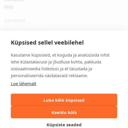
Blogi
Ettevõttest
Küsimused ja vastused
Jätkusuutlikud kingitused
Küpsised sellel veebilehel
Privaatsuspoliitika
Kasutame küpsiseid, et koguda ja analüüsida infot
Kontakt
lehe külastatavuse ja jõudluse kohta, pakkuda
sotsiaalmeedia liidestusi ja et täiustada ja
Tulika põik 3, Tallinn
personaliseerida näidatavaid reklaame.
info@kinkston.ee
+372 6989 100
Loe lähemalt
Sotsiaalmeedia
Luba kõik küpsised
Keeldu kõik
©2026. Kinkston. Kõik õigused kaitstud.
Küpsiste seaded