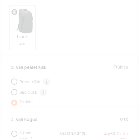
black
22 tk
Trükita
2. Vali pealetrükk
Presstrükk
i
Siiditrükk
i
Trükita
0
tk
3. Vali Kogus
5
(min.
säästad
24%
35,40
27,05
kogus)