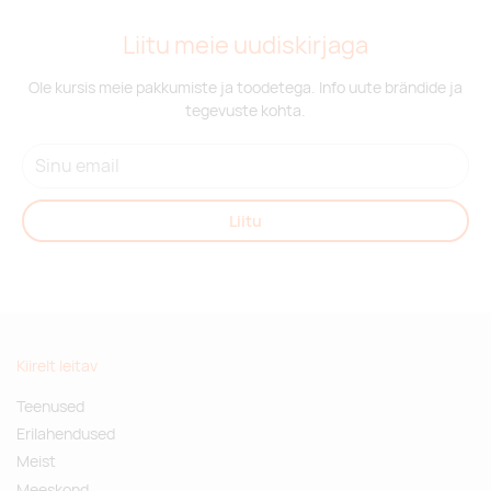
Liitu meie uudiskirjaga
Ole kursis meie pakkumiste ja toodetega. Info uute brändide ja
tegevuste kohta.
Liitu
Kiirelt leitav
Teenused
Erilahendused
Meist
Meeskond