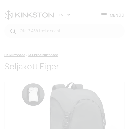
MENÜÜ
EST
Helkurtooted
Muud helkurtooted
Seljakott Eiger