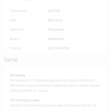
Tootekood
467708
Kaal
520,00 g
Materjal
Polüester
Bränd
Midocean
Suurus
26X17X49CM
Tarne
Tarneaeg
Tarneaeg on 12 tööpäeva pärast kujunduse kinnitamist.
Kinnitades kujunduse ühe tööpäeva jooksul, saate tooted
kätte hiljemalt 21. august.
Tarne tingimused
Üle 500 euro tellimuste puhul pakume tasuta tarnet üle