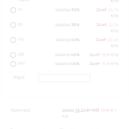
€/
tk
10
säästad
30%
35,40
24,79
€/
tk
50
säästad
36%
35,40
22,54
€/
tk
100
säästad
43%
35,40
20,29
€/
tk
250
säästad
46%
35,40
19,16
€/
tk
500
säästad
46%
35,40
19,16
€/
tk
Kogus
Toote hind
alates
25,07 €
+ KM
19,16 €
+
KM