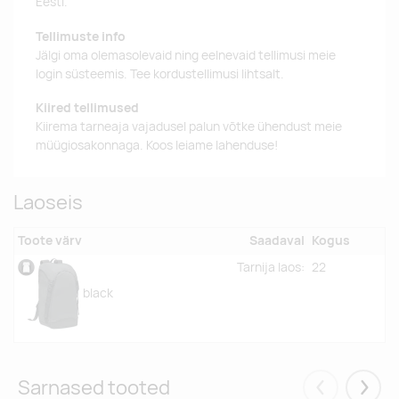
Eesti.
Tellimuste info
Jälgi oma olemasolevaid ning eelnevaid tellimusi meie
login süsteemis. Tee kordustellimusi lihtsalt.
Kiired tellimused
Kiirema tarneaja vajadusel palun võtke ühendust meie
müügiosakonnaga. Koos leiame lahenduse!
Laoseis
Toote värv
Saadaval
Kogus
Tarnija laos:
22
black
Sarnased tooted
Eelmised
Järgm