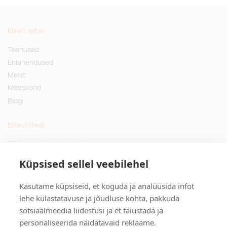
Kiirelt leitav
Teenused
Erilahendused
Meist
Meeskond
Blogi
Ettevõttest
Küsimused ja vastused
Jätkusuutlikud kingitused
Küpsised sellel veebilehel
Privaatsuspoliitika
Kasutame küpsiseid, et koguda ja analüüsida infot
Kontakt
lehe külastatavuse ja jõudluse kohta, pakkuda
sotsiaalmeedia liidestusi ja et täiustada ja
Tulika põik 3, Tallinn
personaliseerida näidatavaid reklaame.
info@kinkston.ee