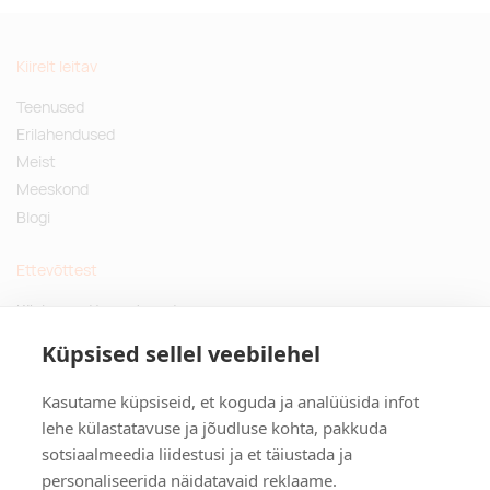
Kiirelt leitav
Teenused
Erilahendused
Meist
Meeskond
Blogi
Ettevõttest
Küsimused ja vastused
Jätkusuutlikud kingitused
Küpsised sellel veebilehel
Privaatsuspoliitika
Kasutame küpsiseid, et koguda ja analüüsida infot
Kontakt
lehe külastatavuse ja jõudluse kohta, pakkuda
sotsiaalmeedia liidestusi ja et täiustada ja
Tulika põik 3, Tallinn
personaliseerida näidatavaid reklaame.
info@kinkston.ee