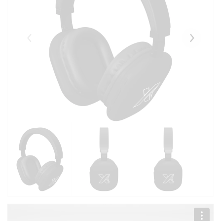
Eelmised
Järgmise