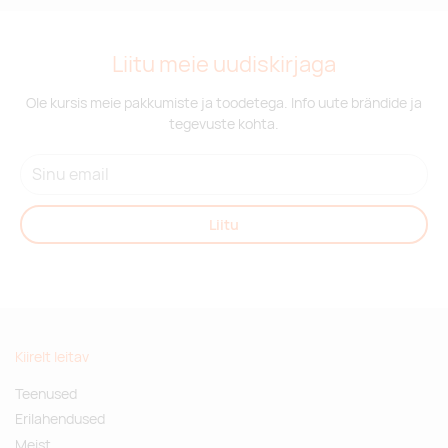
Liitu meie uudiskirjaga
Ole kursis meie pakkumiste ja toodetega. Info uute brändide ja
tegevuste kohta.
Liitu
Kiirelt leitav
Teenused
Erilahendused
Meist