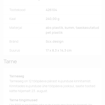
Tootekood
426104
Kaal
240,00 g
Materjal
abs plastik, kumm, taaskasutatud
pet plastik
Bränd
Scx.design
Suurus
17 x 8,3 x 14,3 cm
Tarne
Tarneaeg
Tarneaeg on 12 tööpäeva pärast kujunduse kinnitamist.
Kinnitades kujunduse ühe tööpäeva jooksul, saate tooted
kätte hiljemalt 23. august.
Tarne tingimused
Üle 500 euro tellimuste puhul pakume tasuta tarnet üle