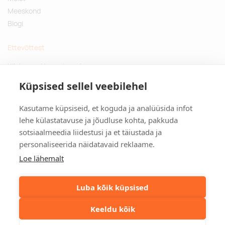
Meeskond
Blogi
Ettevõttest
Küsimused ja vastused
Jätkusuutlikud kingitused
Küpsised sellel veebilehel
Privaatsuspoliitika
Kasutame küpsiseid, et koguda ja analüüsida infot
Kontakt
lehe külastatavuse ja jõudluse kohta, pakkuda
sotsiaalmeedia liidestusi ja et täiustada ja
Tulika põik 3, Tallinn
personaliseerida näidatavaid reklaame.
info@kinkston.ee
+372 6989 100
Loe lähemalt
Sotsiaalmeedia
Luba kõik küpsised
Keeldu kõik