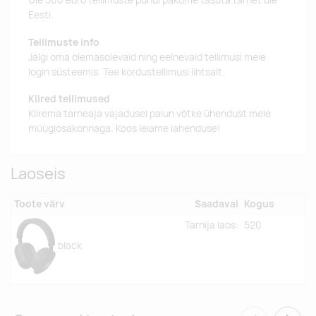
Eesti.
Tellimuste info
Jälgi oma olemasolevaid ning eelnevaid tellimusi meie
login süsteemis. Tee kordustellimusi lihtsalt.
Kiired tellimused
Kiirema tarneaja vajadusel palun võtke ühendust meie
müügiosakonnaga. Koos leiame lahenduse!
Laoseis
Toote värv
Saadaval
Kogus
Tarnija laos:
520
black