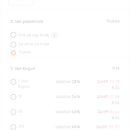
Trükita
2. Vali pealetrükk
Ühe värviga trükk
i
Värviline UV-trükk
Trükita
0
tk
3. Vali Kogus
1
(min.
säästad
28%
101,95
73,73
kogus)
€/
tk
10
säästad
34%
101,95
67,58
€/
tk
50
säästad
40%
101,95
61,44
€/
tk
100
säästad
46%
101,95
55,30