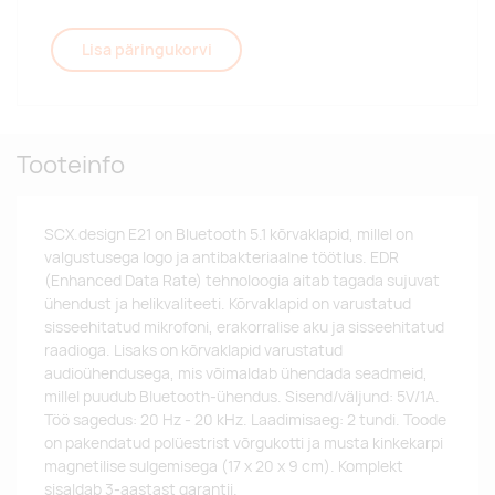
Lisa päringukorvi
Tooteinfo
SCX.design E21 on Bluetooth 5.1 kõrvaklapid, millel on
valgustusega logo ja antibakteriaalne töötlus. EDR
(Enhanced Data Rate) tehnoloogia aitab tagada sujuvat
ühendust ja helikvaliteeti. Kõrvaklapid on varustatud
sisseehitatud mikrofoni, erakorralise aku ja sisseehitatud
raadioga. Lisaks on kõrvaklapid varustatud
audioühendusega, mis võimaldab ühendada seadmeid,
millel puudub Bluetooth-ühendus. Sisend/väljund: 5V/1A.
Töö sagedus: 20 Hz - 20 kHz. Laadimisaeg: 2 tundi. Toode
on pakendatud polüestrist võrgukotti ja musta kinkekarpi
magnetilise sulgemisega (17 x 20 x 9 cm). Komplekt
sisaldab 3-aastast garantii.