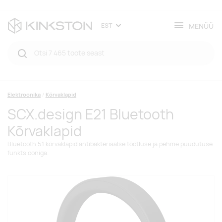
MENÜÜ
EST
Elektroonika
Kõrvaklapid
SCX.design E21 Bluetooth
Kõrvaklapid
Bluetooth 5.1 kõrvaklapid antibakteriaalse töötluse ja pehme puudutuse
funktsiooniga.