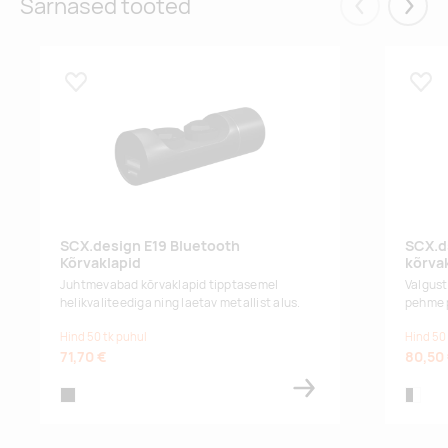
Sarnased tooted
Eelmised
Järgm
Lisa lemmikuks
Lisa
SCX.design E19 Bluetooth
SCX.d
Kõrvaklapid
kõrva
Juhtmevabad kõrvaklapid tipptasemel
Valgust
helikvaliteediga ning laetav metallist alus.
pehme 
Hind 50 tk puhul
Hind 50
71,70 €
80,50
black
black/w