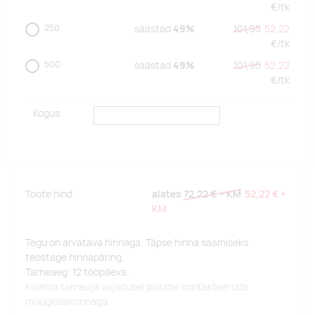
€/
tk
250
säästad
49%
101,95
52,22
€/
tk
500
säästad
49%
101,95
52,22
€/
tk
Kogus
Toote hind
alates
72,22 €
+ KM
52,22 €
+
KM
Tegu on arvatava hinnaga. Täpse hinna saamiseks
teostage hinnapäring.
Tarneaeg: 12 tööpäeva.
Kiirema tarneaja vajadusel palume kontakteeruda
müügiosakonnaga.