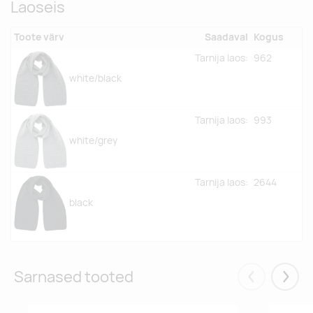
Laoseis
Toote värv
Saadaval
Kogus
Tarnija laos:
962
white/black
Tarnija laos:
993
white/grey
Tarnija laos:
2644
black
Sarnased tooted
Eelmised
Järgm