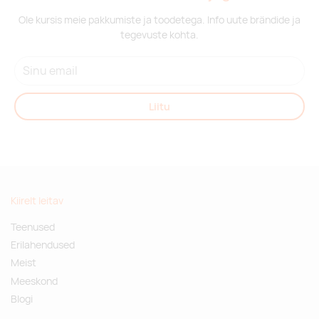
Ole kursis meie pakkumiste ja toodetega. Info uute brändide ja
tegevuste kohta.
Liitu
Kiirelt leitav
Teenused
Erilahendused
Meist
Meeskond
Blogi