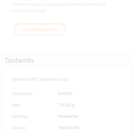
Kiirema tarneaja vajadusel palume kontakteeruda
müügiosakonnaga.
Lisa päringukorvi
Tooteinfo
Venivast RPET polüestrist sall.
Tootekood
610977
Kaal
110,00 g
Materjal
Polüester
Suurus
18X150CM