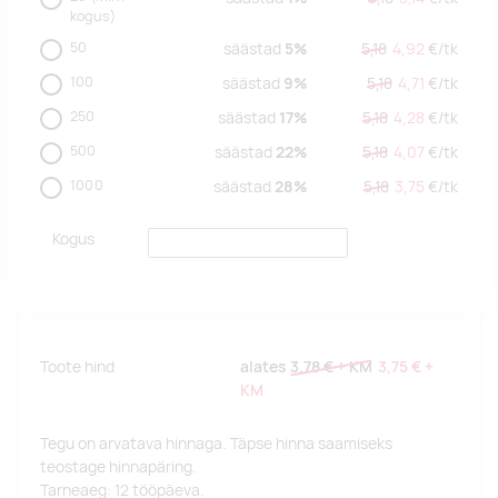
kogus)
50
säästad
5%
5,18
4,92
€/
tk
100
säästad
9%
5,18
4,71
€/
tk
250
säästad
17%
5,18
4,28
€/
tk
500
säästad
22%
5,18
4,07
€/
tk
1000
säästad
28%
5,18
3,75
€/
tk
Kogus
Toote hind
alates
3,78 €
+ KM
3,75 €
+
KM
Tegu on arvatava hinnaga. Täpse hinna saamiseks
teostage hinnapäring.
Tarneaeg: 12 tööpäeva.