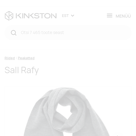
MENÜÜ
EST
Riided
Peakatted
Sall Rafy