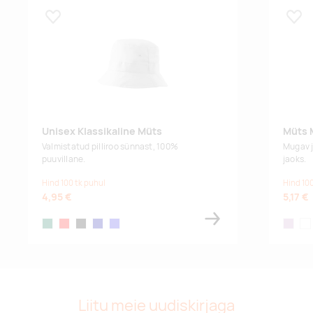
Lisa lemmikuks
Lisa
Unisex Klassikaline Müts
Müts 
Valmistatud pilliroo sünnast, 100%
Mugav j
puuvillane.
jaoks.
Hind 100 tk puhul
Hind 100
4,95 €
5,17 €
bottle green
red
black
navy blue
royal blue
lilac
clo
Liitu meie uudiskirjaga