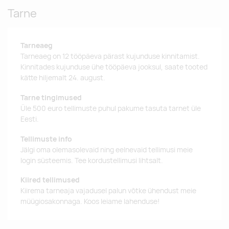
Tarne
Tarneaeg
Tarneaeg on 12 tööpäeva pärast kujunduse kinnitamist.
Kinnitades kujunduse ühe tööpäeva jooksul, saate tooted
kätte hiljemalt 24. august.
Tarne tingimused
Üle 500 euro tellimuste puhul pakume tasuta tarnet üle
Eesti.
Tellimuste info
Jälgi oma olemasolevaid ning eelnevaid tellimusi meie
login süsteemis. Tee kordustellimusi lihtsalt.
Kiired tellimused
Kiirema tarneaja vajadusel palun võtke ühendust meie
müügiosakonnaga. Koos leiame lahenduse!