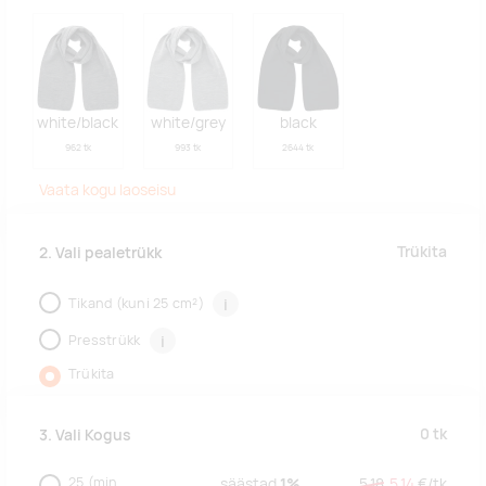
white/black
white/grey
black
962 tk
993 tk
2644 tk
Vaata kogu laoseisu
Trükita
2. Vali pealetrükk
Tikand (kuni 25 cm²)
i
Presstrükk
i
Trükita
0
tk
3. Vali Kogus
25
(min.
säästad
1%
5,18
5,14
€/
tk