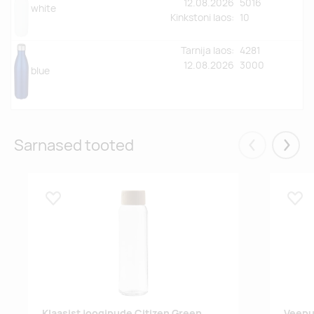
12.08.2026
5016
white
Kinkstoni laos
:
10
Tarnija laos:
4281
12.08.2026
3000
blue
Sarnased tooted
Eelmised
Järgm
Lisa lemmikuks
Lisa
Klaasist joogipude Citizen Green
Veepu