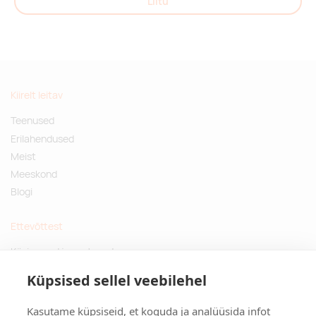
Liitu
Kiirelt leitav
Teenused
Erilahendused
Meist
Meeskond
Blogi
Ettevõttest
Küsimused ja vastused
Jätkusuutlikud kingitused
Küpsised sellel veebilehel
Privaatsuspoliitika
Kasutame küpsiseid, et koguda ja analüüsida infot