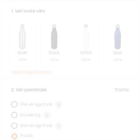
1. Vali toote värv
silver
black
white
blue
4174 tk
7272 tk
2932 tk
4281 tk
Vaata kogu laoseisu
Trükita
2. Vali pealetrükk
Ühe värviga trükk
i
Graveering
i
Ühe värviga trükk
i
Trükita