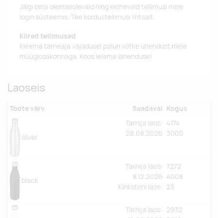
Jälgi oma olemasolevaid ning eelnevaid tellimusi meie
login süsteemis. Tee kordustellimusi lihtsalt.
Kiired tellimused
Kiirema tarneaja vajadusel palun võtke ühendust meie
müügiosakonnaga. Koos leiame lahenduse!
Laoseis
Toote värv
Saadaval
Kogus
Tarnija laos:
4174
28.08.2026
3000
silver
Tarnija laos:
7272
8.12.2026
4008
black
Kinkstoni laos
:
23
Tarnija laos:
2932