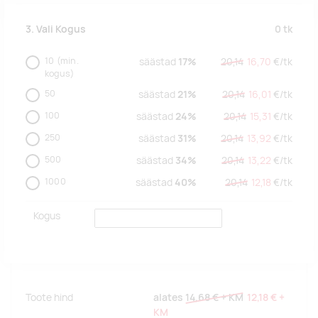
0
tk
3. Vali Kogus
10
(min.
säästad
17%
20,14
16,70
€/
tk
kogus)
50
säästad
21%
20,14
16,01
€/
tk
100
säästad
24%
20,14
15,31
€/
tk
250
säästad
31%
20,14
13,92
€/
tk
500
säästad
34%
20,14
13,22
€/
tk
1000
säästad
40%
20,14
12,18
€/
tk
Kogus
Toote hind
alates
14,68 €
+ KM
12,18 €
+
KM