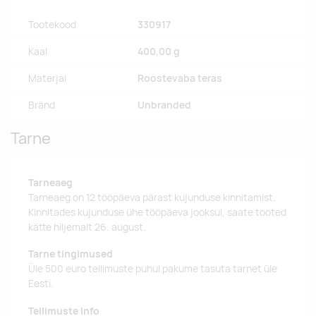
Tootekood
330917
Kaal
400,00 g
Materjal
Roostevaba teras
Bränd
Unbranded
Tarne
Tarneaeg
Tarneaeg on 12 tööpäeva pärast kujunduse kinnitamist.
Kinnitades kujunduse ühe tööpäeva jooksul, saate tooted
kätte hiljemalt 26. august.
Tarne tingimused
Üle 500 euro tellimuste puhul pakume tasuta tarnet üle
Eesti.
Tellimuste info