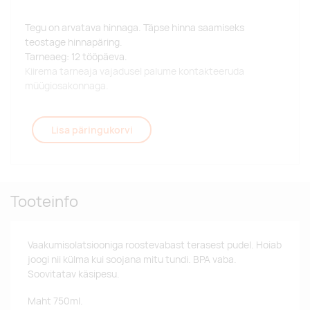
Tegu on arvatava hinnaga. Täpse hinna saamiseks
teostage hinnapäring.
Tarneaeg: 12 tööpäeva.
Kiirema tarneaja vajadusel palume kontakteeruda
müügiosakonnaga.
Lisa päringukorvi
Tooteinfo
Vaakumisolatsiooniga roostevabast terasest pudel. Hoiab
joogi nii külma kui soojana mitu tundi. BPA vaba.
Soovitatav käsipesu.
Maht 750ml.