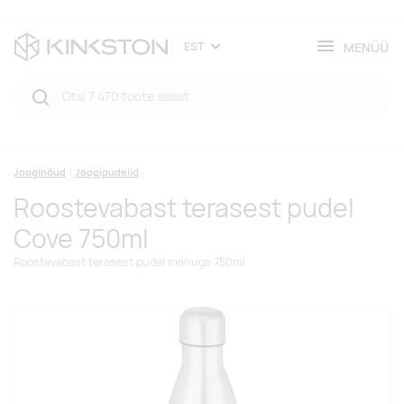
MENÜÜ
EST
Jooginõud
Joogipudelid
Roostevabast terasest pudel
Cove 750ml
Roostevabast terasest pudel mahuga 750ml.