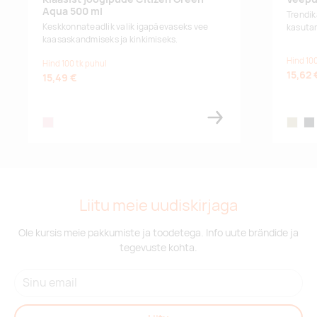
Aqua 500 ml
Trendi
Keskkonnateadlik valik igapäevaseks vee
kasuta
kaasaskandmiseks ja kinkimiseks.
Hind 100
Hind 100 tk puhul
15,62 
15,49 €
transparent
sage gr
cha
Liitu meie uudiskirjaga
Ole kursis meie pakkumiste ja toodetega. Info uute brändide ja
tegevuste kohta.