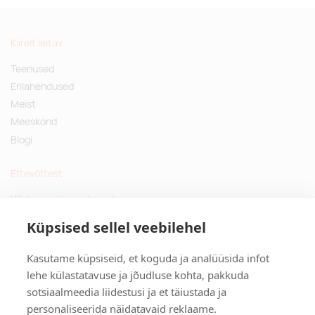
Kiirelt leitav
Teenused
Erilahendused
Meist
Meeskond
Blogi
Ettevõttest
Küsimused ja vastused
Jätkusuutlikud kingitused
Küpsised sellel veebilehel
Privaatsuspoliitika
Kasutame küpsiseid, et koguda ja analüüsida infot
Kontakt
lehe külastatavuse ja jõudluse kohta, pakkuda
sotsiaalmeedia liidestusi ja et täiustada ja
Tulika põik 3, Tallinn
personaliseerida näidatavaid reklaame.
info@kinkston.ee