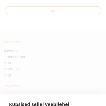
Liitu
Kiirelt leitav
Teenused
Erilahendused
Meist
Meeskond
Blogi
Ettevõttest
Küsimused ja vastused
Jätkusuutlikud kingitused
Küpsised sellel veebilehel