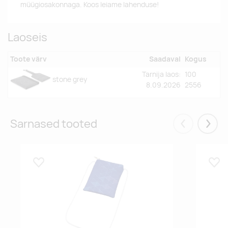
müügiosakonnaga. Koos leiame lahenduse!
Laoseis
Toote värv
Saadaval
Kogus
Tarnija laos:
100
stone grey
8.09.2026
2556
Sarnased tooted
Eelmised
Järgm
Lisa lemmikuks
Lisa