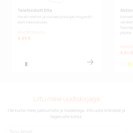
Telefonikott Etta
Aktiiv
Hoiab telefoni ja olulised pisiasjad mugavalt
Komlekti
alati käeulatuses.
värsken
haavapu
Hind 100 tk puhul
plastik.
8,89 €
Hind 25
8,60 
white
black/white
white
yel
Liitu meie uudiskirjaga
Ole kursis meie pakkumiste ja toodetega. Info uute brändide ja
tegevuste kohta.