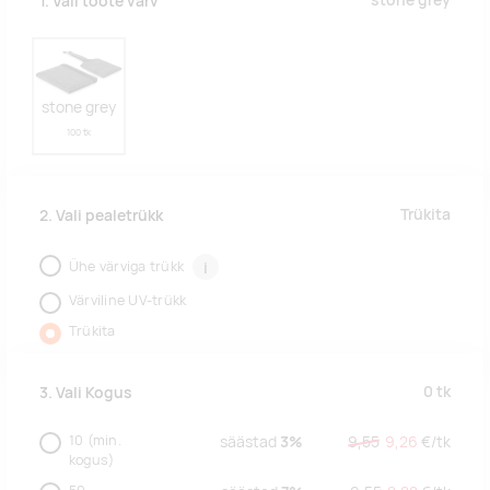
stone grey
1. Vali toote värv
stone grey
100 tk
Trükita
2. Vali pealetrükk
Ühe värviga trükk
i
Värviline UV-trükk
Trükita
0
tk
3. Vali Kogus
10
(min.
säästad
3%
9,55
9,26
€/
tk
kogus)