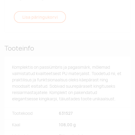
Lisa päringukorvi
Tooteinfo
Komplektis on passiümbris ja pagasimärk, mõlemad
valmistatud kvaliteetsest PU materjalist. Toodetud nii, et
praktilisus ja funktsionaalsus oleks käepärast ning
moodsalt esitatud. Sobivad suurepäraselt kingituseks
reisiarmastajatele. Komplekt on pakendatud
elegantsesse kingikarpi, täiustades toote unikaalsust.
Tootekood
631527
Kaal
108,00 g