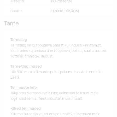
Materjal
PU-materjal
Suurus
11,9X16,1X2,3CM
Tarne
Tarneaeg
Tarneaeg on 12 tööpäeva pärast kujunduse kinnitamist.
Kinnitades kujunduse ühe tööpäeva jooksul, saate tooted
kätte hiljemalt 24. august.
Tarne tingimused
Üle 500 euro tellimuste puhul pakume tasuta tarnet üle
Eesti.
Tellimuste info
Jälgi oma olemasolevaid ning eelnevaid tellimusi meie
login süsteemis. Tee kordustellimusi lihtsalt.
Kiired tellimused
Kiirema tarneaja vajadusel palun võtke ühendust meie