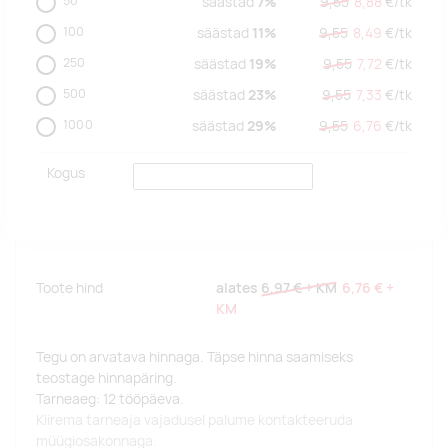
50
säästad
7%
9,55
8,88
€/
tk
100
säästad
11%
9,55
8,49
€/
tk
250
säästad
19%
9,55
7,72
€/
tk
500
säästad
23%
9,55
7,33
€/
tk
1000
säästad
29%
9,55
6,76
€/
tk
Kogus
Toote hind
alates
6,97 €
+ KM
6,76 €
+
KM
Tegu on arvatava hinnaga. Täpse hinna saamiseks
teostage hinnapäring.
Tarneaeg: 12 tööpäeva.
Kiirema tarneaja vajadusel palume kontakteeruda
müügiosakonnaga.