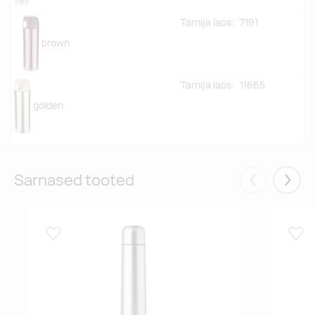
Tarnija laos:
7191
brown
Tarnija laos:
11665
golden
Sarnased tooted
Eelmised
Järgm
Lisa lemmikuks
Lisa