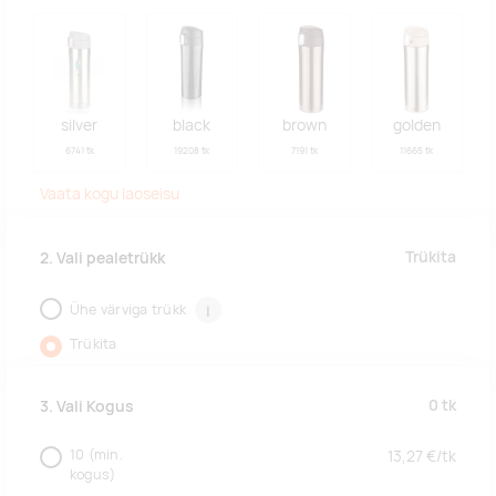
silver
black
brown
golden
6741 tk
19208 tk
7191 tk
11665 tk
Vaata kogu laoseisu
Trükita
2. Vali pealetrükk
Ühe värviga trükk
i
Trükita
0
tk
3. Vali Kogus
10
(min.
13,27
€/
tk
kogus)