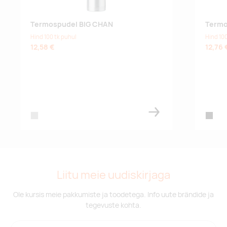
Termospudel BIG CHAN
Termo
Hind 100 tk puhul
Hind 100
12,58 €
12,76 
matt silver
black
Liitu meie uudiskirjaga
Ole kursis meie pakkumiste ja toodetega. Info uute brändide ja
tegevuste kohta.