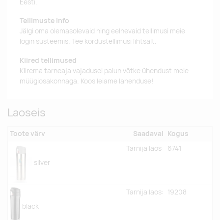
Eesti.
Tellimuste info
Jälgi oma olemasolevaid ning eelnevaid tellimusi meie
login süsteemis. Tee kordustellimusi lihtsalt.
Kiired tellimused
Kiirema tarneaja vajadusel palun võtke ühendust meie
müügiosakonnaga. Koos leiame lahenduse!
Laoseis
Toote värv
Saadaval
Kogus
Tarnija laos:
6741
silver
Tarnija laos:
19208
black