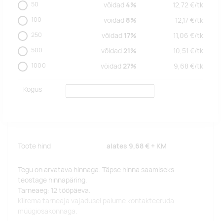
50
võidad
4%
12,72
€/
tk
100
võidad
8%
12,17
€/
tk
250
võidad
17%
11,06
€/
tk
500
võidad
21%
10,51
€/
tk
1000
võidad
27%
9,68
€/
tk
Kogus
Toote hind
alates
9,68 €
+ KM
Tegu on arvatava hinnaga. Täpse hinna saamiseks
teostage hinnapäring.
Tarneaeg: 12 tööpäeva.
Kiirema tarneaja vajadusel palume kontakteeruda
müügiosakonnaga.