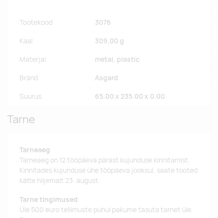
Tootekood
3076
Kaal
309,00 g
Materjal
metal, plastic
Bränd
Asgard
Suurus
65.00 x 235.00 x 0.00
Tarne
Tarneaeg
Tarneaeg on 12 tööpäeva pärast kujunduse kinnitamist.
Kinnitades kujunduse ühe tööpäeva jooksul, saate tooted
kätte hiljemalt 23. august.
Tarne tingimused
Üle 500 euro tellimuste puhul pakume tasuta tarnet üle