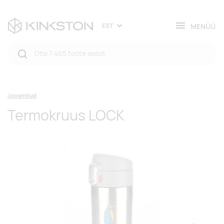
MENÜÜ
EST
Jooginõud
Termokruus LOCK