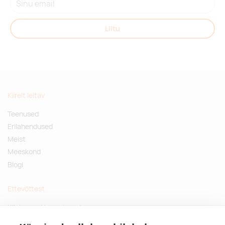
Liitu
Kiirelt leitav
Teenused
Erilahendused
Meist
Meeskond
Blogi
Ettevõttest
Küsimused ja vastused
Jätkusuutlikud kingitused