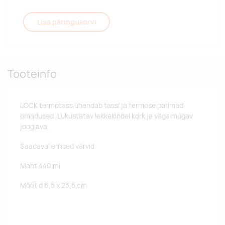
Lisa päringukorvi
Tooteinfo
LOCK termotass ühendab tassi ja termose parimad
omadused. Lukustatav lekkekindel kork ja väga mugav
joogiava.
Saadaval erilised värvid.
Maht 440 ml
Mõõt d 6,5 x 23,5 cm