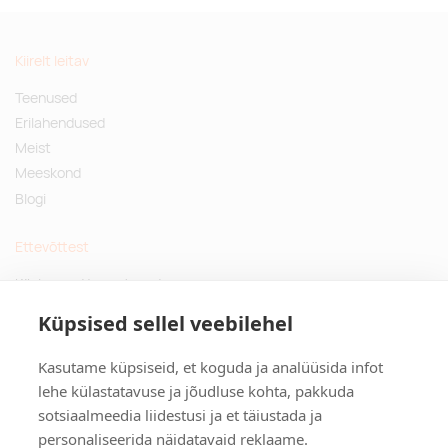
Kiirelt leitav
Teenused
Erilahendused
Meist
Meeskond
Blogi
Ettevõttest
Küsimused ja vastused
Jätkusuutlikud kingitused
Küpsised sellel veebilehel
Privaatsuspoliitika
Kasutame küpsiseid, et koguda ja analüüsida infot
Kontakt
lehe külastatavuse ja jõudluse kohta, pakkuda
sotsiaalmeedia liidestusi ja et täiustada ja
Tulika põik 3, Tallinn
personaliseerida näidatavaid reklaame.
info@kinkston.ee