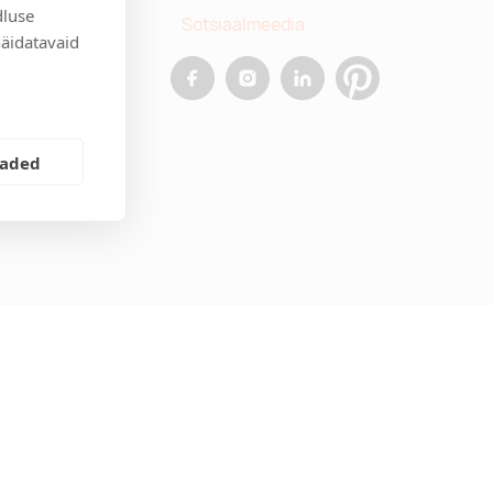
dluse
Sotsiaalmeedia
näidatavaid
allinn
.ee
eaded