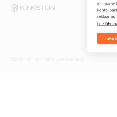
Kasutame k
Kii
kohta, pakk
reklaame.
Te
Loe lähema
Eri
Mei
Me
Luba k
Blo
©2026. Kinkston. Kõik õigused kaitstud.