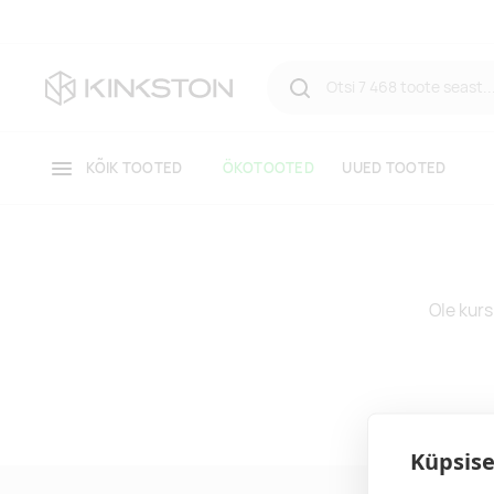
KÕIK TOOTED
ÖKOTOOTED
UUED TOOTED
Ole kurs
Küpsise