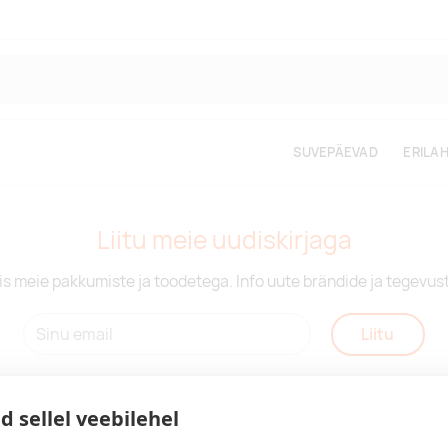
SUVEPÄEVAD
ERILA
Liitu meie uudiskirjaga
is meie pakkumiste ja toodetega. Info uute brändide ja tegevus
Liitu
d sellel veebilehel