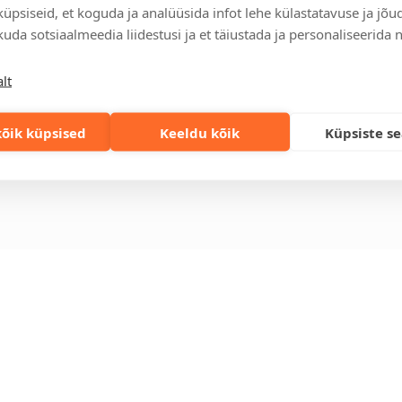
üpsiseid, et koguda ja analüüsida infot lehe külastatavuse ja jõu
relt leitav
Ettevõttest
Kontakt
uda sotsiaalmeedia liidestusi ja et täiustada ja personaliseerida 
enused
Küsimused ja
Tulika põik 3, T
vastused
info@kinkston
lt
lahendused
+372 6989 100
Jätkusuutlikud
st
kingitused
eskond
õik küpsised
Keeldu kõik
Küpsiste s
Privaatsuspoliitika
gi