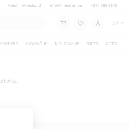
Meist
Meeskond
info@kinkston.ee
+372 698 9100
Lemmikud
EST
Ostukorv
Kasutaja
HENDUSED
JOOGINÕUD
KIRJUTAMINE
RIIDED
KOTID
te kohta.