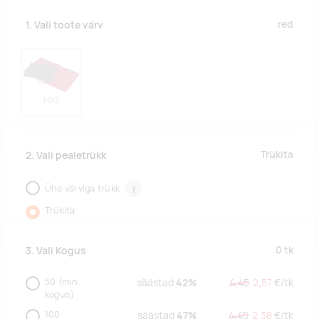
red
1. Vali toote värv
red
Trükita
2. Vali pealetrükk
Ühe värviga trükk
i
Trükita
0
tk
3. Vali Kogus
50
(min.
säästad
42%
4,45
2,57
€/
tk
kogus)
100
säästad
47%
4,45
2,38
€/
tk