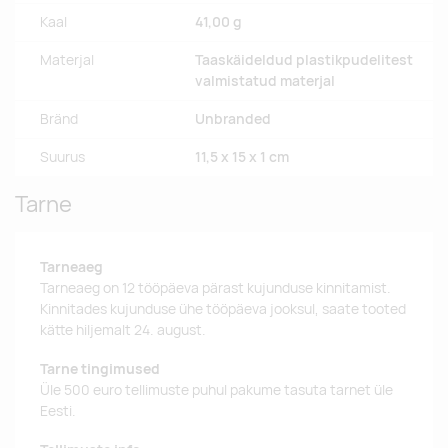
Kaal
41,00 g
Materjal
Taaskäideldud plastikpudelitest
valmistatud materjal
Bränd
Unbranded
Suurus
11,5 x 15 x 1 cm
Tarne
Tarneaeg
Tarneaeg on 12 tööpäeva pärast kujunduse kinnitamist.
Kinnitades kujunduse ühe tööpäeva jooksul, saate tooted
kätte hiljemalt 24. august.
Tarne tingimused
Üle 500 euro tellimuste puhul pakume tasuta tarnet üle
Eesti.