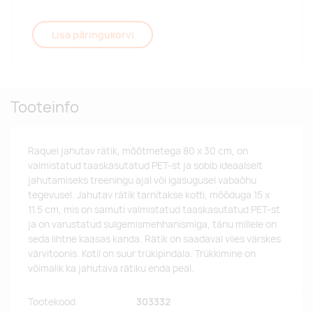
Lisa päringukorvi
Tooteinfo
Raquel jahutav rätik, mõõtmetega 80 x 30 cm, on
valmistatud taaskasutatud PET-st ja sobib ideaalselt
jahutamiseks treeningu ajal või igasugusel vabaõhu
tegevusel. Jahutav rätik tarnitakse kotti, mõõduga 15 x
11.5 cm, mis on samuti valmistatud taaskasutatud PET-st
ja on varustatud sulgemismehhanismiga, tänu millele on
seda lihtne kaasas kanda. Rätik on saadaval viies värskes
värvitoonis. Kotil on suur trükipindala. Trükkimine on
võimalik ka jahutava rätiku enda peal.
Tootekood
303332