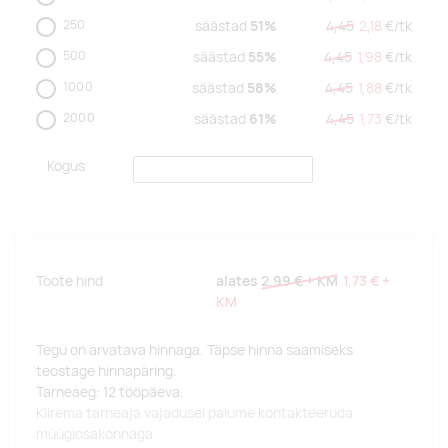
250
säästad
51%
4,45
2,18
€/
tk
500
säästad
55%
4,45
1,98
€/
tk
1000
säästad
58%
4,45
1,88
€/
tk
2000
säästad
61%
4,45
1,73
€/
tk
Kogus
Toote hind
alates
2,99 €
+ KM
1,73 €
+
KM
Tegu on arvatava hinnaga. Täpse hinna saamiseks
teostage hinnapäring.
Tarneaeg: 12 tööpäeva.
Kiirema tarneaja vajadusel palume kontakteeruda
müügiosakonnaga.