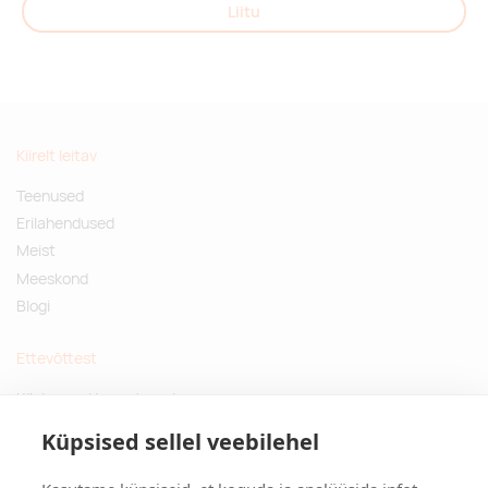
Liitu
Kiirelt leitav
Teenused
Erilahendused
Meist
Meeskond
Blogi
Ettevõttest
Küsimused ja vastused
Jätkusuutlikud kingitused
Küpsised sellel veebilehel
Privaatsuspoliitika