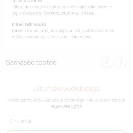
Tellimuste info
Jälgi oma olemasolevaid ning eelnevaid tellimusi meie
login süsteemis. Tee kordustellimusi lihtsalt.
Kiired tellimused
Kiirema tarneaja vajadusel palun võtke ühendust meie
müügiosakonnaga. Koos leiame lahenduse!
Sarnased tooted
Eelmised
Järgm
Liitu meie uudiskirjaga
Ole kursis meie pakkumiste ja toodetega. Info uute brändide ja
tegevuste kohta.