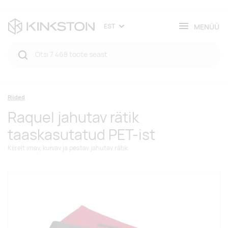
MENÜÜ
EST
Riided
Raquel jahutav rätik
taaskasutatud PET-ist
Kiirelt imav, kuivav ja pestav jahutav rätik.