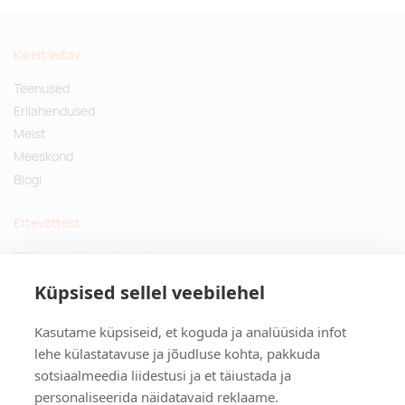
Kiirelt leitav
Teenused
Erilahendused
Meist
Meeskond
Blogi
Ettevõttest
Küsimused ja vastused
Jätkusuutlikud kingitused
Küpsised sellel veebilehel
Privaatsuspoliitika
Kasutame küpsiseid, et koguda ja analüüsida infot
Kontakt
lehe külastatavuse ja jõudluse kohta, pakkuda
sotsiaalmeedia liidestusi ja et täiustada ja
Tulika põik 3, Tallinn
personaliseerida näidatavaid reklaame.
info@kinkston.ee