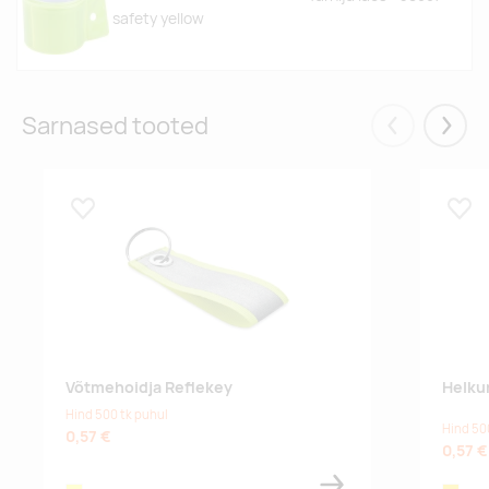
safety yellow
Sarnased tooted
Eelmised
Järgm
Lisa lemmikuks
Lisa
Võtmehoidja Reflekey
Helku
Hind 500 tk puhul
Hind 50
0,57 €
0,57 €