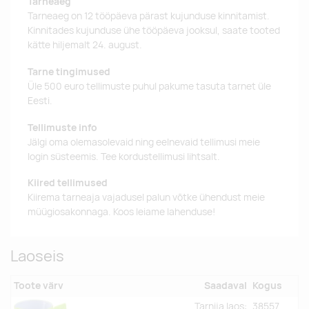
Tarneaeg
Tarneaeg on 12 tööpäeva pärast kujunduse kinnitamist.
Kinnitades kujunduse ühe tööpäeva jooksul, saate tooted
kätte hiljemalt 24. august.
Tarne tingimused
Üle 500 euro tellimuste puhul pakume tasuta tarnet üle
Eesti.
Tellimuste info
Jälgi oma olemasolevaid ning eelnevaid tellimusi meie
login süsteemis. Tee kordustellimusi lihtsalt.
Kiired tellimused
Kiirema tarneaja vajadusel palun võtke ühendust meie
müügiosakonnaga. Koos leiame lahenduse!
Laoseis
Toote värv
Saadaval
Kogus
Tarnija laos:
38557