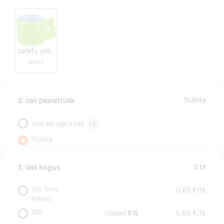
safety yellow
38557 tk
Trükita
2. Vali pealetrükk
Ühe värviga trükk
i
Trükita
0
tk
3. Vali Kogus
100
(min.
0,65
€/
tk
kogus)
250
võidad
8%
0,60
€/
tk