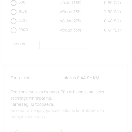
500
võidad
15%
0,55
€/
tk
1000
võidad
23%
0,50
€/
tk
2500
võidad
27%
0,48
€/
tk
5000
võidad
33%
0,44
€/
tk
Kogus
Toote hind
alates
0,44 €
+ KM
Tegu on arvatava hinnaga. Täpse hinna saamiseks
teostage hinnapäring.
Tarneaeg: 12 tööpäeva.
Kiirema tarneaja vajadusel palume kontakteeruda
müügiosakonnaga.