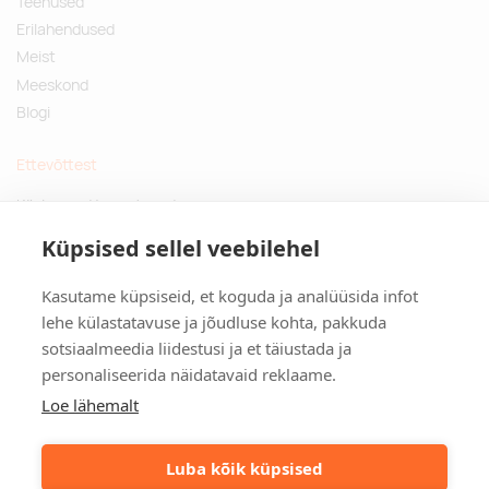
Teenused
Erilahendused
Meist
Meeskond
Blogi
Ettevõttest
Küsimused ja vastused
Jätkusuutlikud kingitused
Küpsised sellel veebilehel
Privaatsuspoliitika
Kasutame küpsiseid, et koguda ja analüüsida infot
Kontakt
lehe külastatavuse ja jõudluse kohta, pakkuda
sotsiaalmeedia liidestusi ja et täiustada ja
Tulika põik 3, Tallinn
personaliseerida näidatavaid reklaame.
info@kinkston.ee
+372 6989 100
Loe lähemalt
Sotsiaalmeedia
Luba kõik küpsised