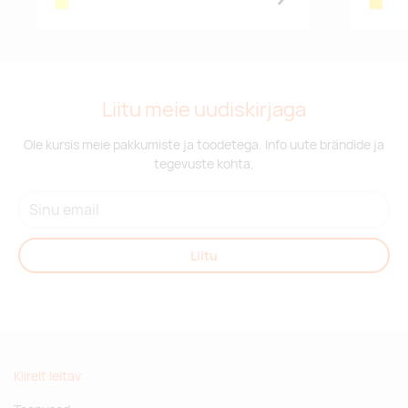
neon yellow
yellow
Liitu meie uudiskirjaga
Ole kursis meie pakkumiste ja toodetega. Info uute brändide ja
tegevuste kohta.
Liitu
Kiirelt leitav