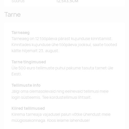
Suurus
12,5X3,5CM
Tarne
Tarneaeg
Tarneaeg on 12 tööpäeva pärast kujunduse kinnitamist.
Kinnitades kujunduse ühe tööpäeva jooksul, saate tooted
kätte hiljemalt 23. august.
Tarne tingimused
Üle 500 euro tellimuste puhul pakume tasuta tarnet üle
Eesti.
Tellimuste info
Jälgi oma olemasolevaid ning eelnevaid tellimusi meie
login süsteemis. Tee kordustellimusi lihtsalt.
Kiired tellimused
Kiirema tarneaja vajadusel palun võtke ühendust meie
müügiosakonnaga. Koos leiame lahenduse!