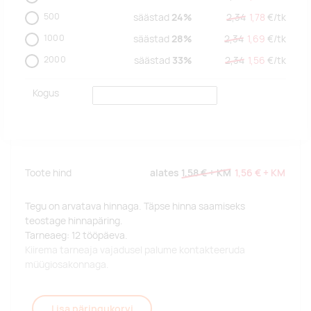
500
säästad
24%
2,34
1,78
€/
tk
1000
säästad
28%
2,34
1,69
€/
tk
2000
säästad
33%
2,34
1,56
€/
tk
Kogus
Toote hind
alates
1,58 €
+ KM
1,56 €
+ KM
Tegu on arvatava hinnaga. Täpse hinna saamiseks
teostage hinnapäring.
Tarneaeg: 12 tööpäeva.
Kiirema tarneaja vajadusel palume kontakteeruda
müügiosakonnaga.
Lisa päringukorvi