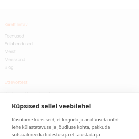
Kiirelt leitav
Teenused
Erilahendused
Meist
Meeskond
Blogi
Ettevõttest
Küsimused ja vastused
Jätkusuutlikud kingitused
Küpsised sellel veebilehel
Privaatsuspoliitika
Kasutame küpsiseid, et koguda ja analüüsida infot
Kontakt
lehe külastatavuse ja jõudluse kohta, pakkuda
sotsiaalmeedia liidestusi ja et täiustada ja
Tulika põik 3, Tallinn