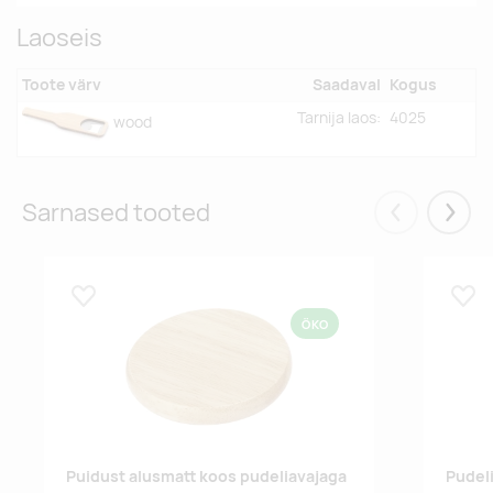
Laoseis
Toote värv
Saadaval
Kogus
Tarnija laos:
4025
wood
Sarnased tooted
Eelmised
Järgm
Lisa lemmikuks
Lisa
ÖKO
Puidust alusmatt koos pudeliavajaga
Pudel