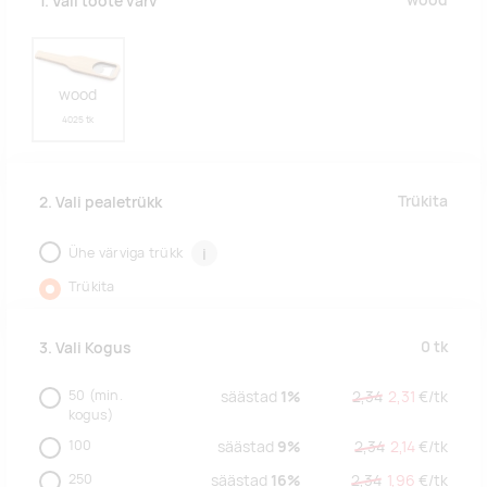
wood
1. Vali toote värv
wood
4025 tk
Trükita
2. Vali pealetrükk
Ühe värviga trükk
i
Trükita
0
tk
3. Vali Kogus
50
(min.
säästad
1%
2,34
2,31
€/
tk
kogus)
100
säästad
9%
2,34
2,14
€/
tk
250
säästad
16%
2,34
1,96
€/
tk