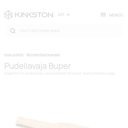
MENÜÜ
EST
Kodu ja köök
Veinitarvikud ja avajad
Pudeliavaja Buper
Magnetiline pudeliavaja roostevabast terasest, kaetud bambusega.