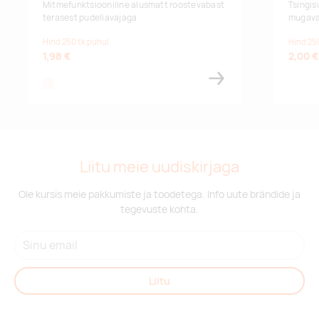
Mitmefunktsiooniline alusmatt roostevabast
Tsingis
terasest pudeliavajaga
mugaval
Hind 250 tk puhul
Hind 25
1,98 €
2,00 €
natural
Liitu meie uudiskirjaga
Ole kursis meie pakkumiste ja toodetega. Info uute brändide ja
tegevuste kohta.
Liitu