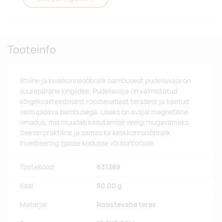
Tooteinfo
Stiilne ja keskkonnasõbralik bambusest pudeliavaja on
suurepärane kingiidee. Pudeliavaja on valmistatud
kõrgekvaliteedilisest roostevabast terasest ja kaetud
vastupidava bambusega. Lisaks on avajal magnetiline
omadus, mis muudab kasutamise veelgi mugavamaks.
See on praktiline ja samas ka keskkonnasõbralik
investeering igasse kodusse või kontorisse.
Tootekood
631389
Kaal
50,00 g
Materjal
Roostevaba teras