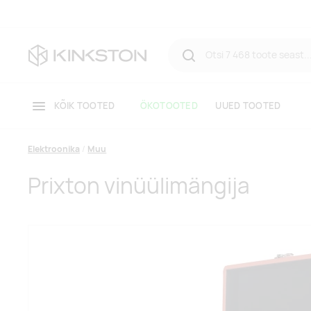
KÕIK TOOTED
ÖKOTOOTED
UUED TOOTED
Elektroonika
Muu
Prixton vinüülimängija