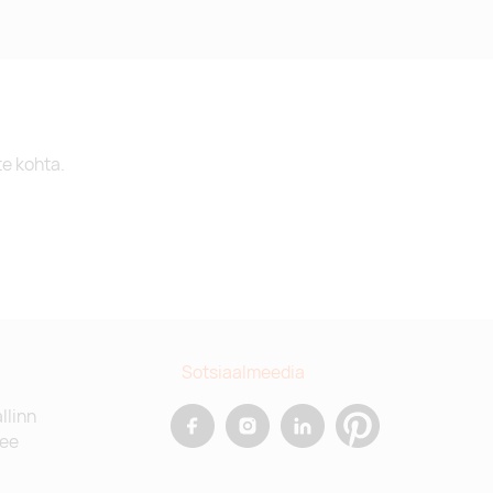
te kohta.
Sotsiaalmeedia
allinn
.ee