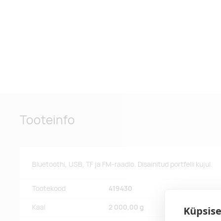
Tooteinfo
Bluetoothi, USB, TF ja FM-raadio. Disainitud portfelli kujul.
Tootekood
419430
Kaal
2 000,00 g
Küpsise