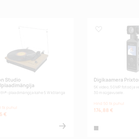
 lemmikuks
Lisa lemmikuks
on Studio
Digikaamera Prixt
lplaadimängija
5K video, 50 MP fotod ja v
th®-plaadimängija kahe 5 W kõlariga
30 m sügavusele.
Hind 50 tk puhul
 tk puhul
174,88 €
6 €
black