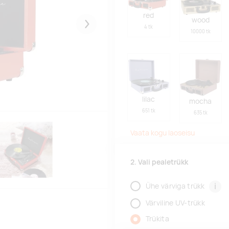
red
wood
4 tk
Järgmised
10000 tk
lilac
mocha
651 tk
635 tk
Vaata kogu laoseisu
2. Vali pealetrükk
i
Ühe värviga trükk
Värviline UV-trükk
Trükita