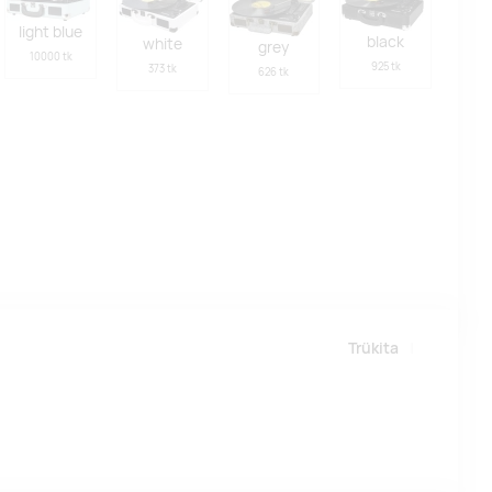
light blue
black
white
grey
10000 tk
925 tk
373 tk
626 tk
Trükita