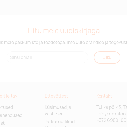
Liitu meie uudiskirjaga
is meie pakkumiste ja toodetega. Info uute brändide ja tegevus
Liitu
relt leitav
Ettevõttest
Kontakt
enused
Küsimused ja
Tulika põik 3, T
vastused
info@kinkston
lahendused
+372 6989 100
Jätkusuutlikud
st