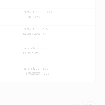
Tarnija laos:
10000
9.10.2026
2000
Tarnija laos:
373
10.09.2026
500
Tarnija laos:
626
10.09.2026
500
Tarnija laos:
925
9.10.2026
1200
Tarnija laos:
651
10.09.2026
500