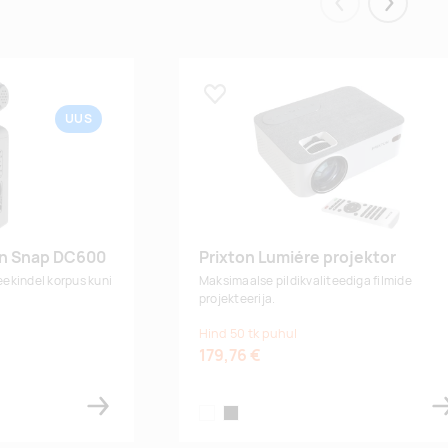
Tarnija laos:
635
Eelmised
Järgmis
9.10.2026
1000
Lisa lemmikuks
UUS
on Snap DC600
Prixton Lumiére projektor
eekindel korpus kuni
Maksimaalse pildikvaliteediga filmide
projekteerija.
Hind 50 tk puhul
179,76 €
white
black