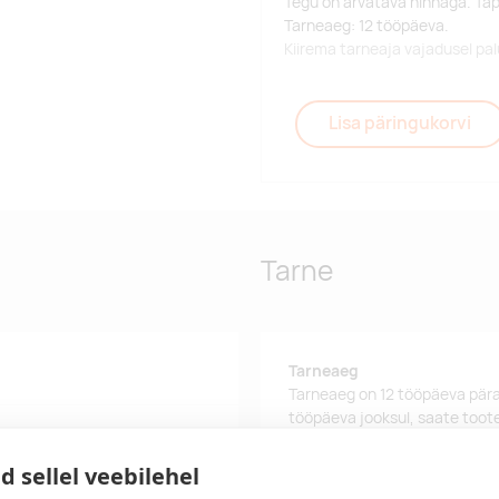
Tegu on arvatava hinnaga. Tä
Tarneaeg: 12 tööpäeva.
Kiirema tarneaja vajadusel p
Lisa päringukorvi
Tarne
Tarneaeg
Tarneaeg on 12 tööpäeva pära
tööpäeva jooksul, saate toote
Tarne tingimused
d sellel veebilehel
Üle 500 euro tellimuste puhul