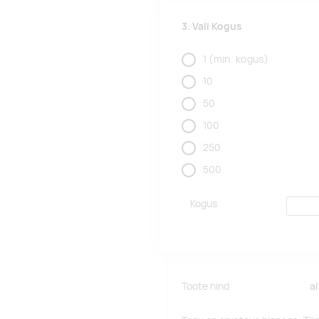
3. Vali Kogus
1
(min. kogus)
10
50
100
250
500
Kogus
Toote hind
a