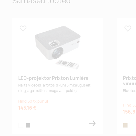
Sarnased tooted
mocha
Lisa lemmikuks
Lisa
LED-projektor Prixton Lumière
Prixt
vinüü
Näita videoid ja fotosid kuni 5 m kauguselt
ning jaga esitlust mugavalt puldiga.
Bluetoo
Hind 50 tk puhul
Hind 50
145,16 €
156,8
white
black
wood