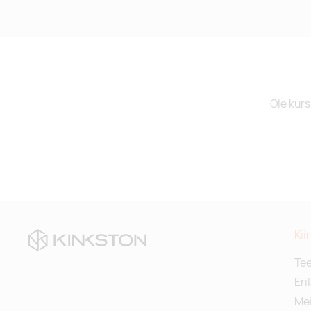
Ole kurs
Kii
Te
Eri
Mei