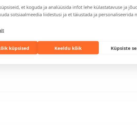
üpsiseid, et koguda ja analüüsida infot lehe külastatavuse ja jõu
Tellimuste info
uda sotsiaalmeedia liidestusi ja et täiustada ja personaliseerida 
Jälgi oma olemasolevaid ning 
lihtsalt.
lt
Kiired tellimused
Kiirema tarneaja vajadusel p
lahenduse!
õik küpsised
Keeldu kõik
Küpsiste s