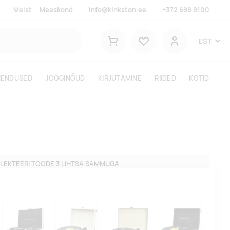
Meist
Meeskond
info@kinkston.ee
+372 698 9100
Lemmikud
EST
Ostukorv
Kasutaja
HENDUSED
JOOGINÕUD
KIRJUTAMINE
RIIDED
KOTID
LEKTEERI TOODE 3 LIHTSA SAMMUGA