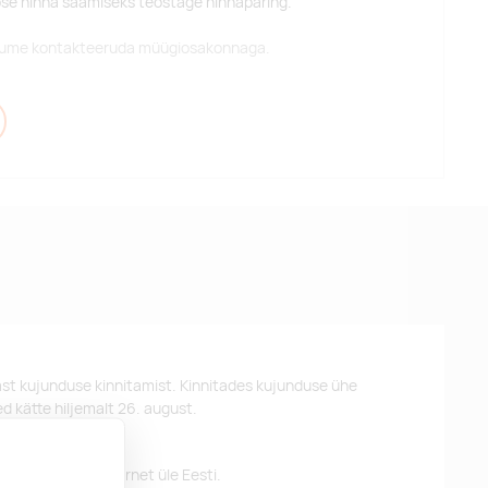
pse hinna saamiseks teostage hinnapäring.
alume kontakteeruda müügiosakonnaga.
st kujunduse kinnitamist. Kinnitades kujunduse ühe
d kätte hiljemalt 26. august.
 pakume tasuta tarnet üle Eesti.