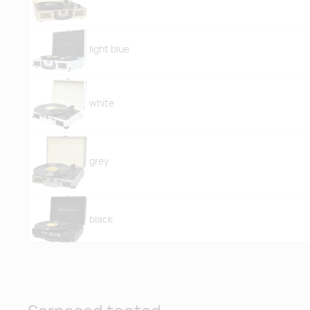
light blue
white
grey
black
lilac