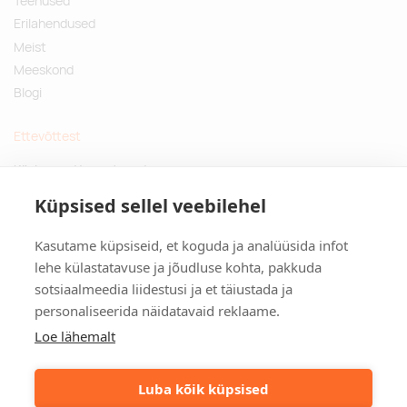
Teenused
Erilahendused
Meist
Meeskond
Blogi
Ettevõttest
Küsimused ja vastused
Jätkusuutlikud kingitused
Küpsised sellel veebilehel
Privaatsuspoliitika
Kasutame küpsiseid, et koguda ja analüüsida infot
Kontakt
lehe külastatavuse ja jõudluse kohta, pakkuda
sotsiaalmeedia liidestusi ja et täiustada ja
Tulika põik 3, Tallinn
personaliseerida näidatavaid reklaame.
info@kinkston.ee
+372 6989 100
Loe lähemalt
Sotsiaalmeedia
Luba kõik küpsised