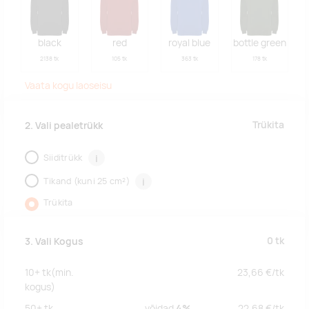
black
red
royal blue
bottle green
2138 tk
105 tk
363 tk
178 tk
Vaata kogu laoseisu
Trükita
2. Vali pealetrükk
Siiditrükk
i
Tikand (kuni 25 cm²)
i
Trükita
0
tk
3. Vali Kogus
10+
tk
(min.
23,66
€/
tk
kogus)
50+
tk
võidad
4%
22,68
€/
tk