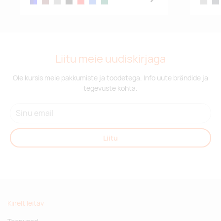
navy/blue
garnet
heather grey
black
red
royal blue
bottle green
heather
hea
Liitu meie uudiskirjaga
Ole kursis meie pakkumiste ja toodetega. Info uute brändide ja
tegevuste kohta.
Liitu
Kiirelt leitav