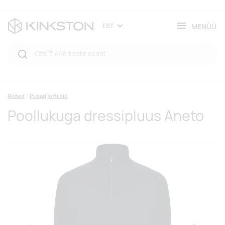
MENÜÜ
EST
Riided
Pusad ja fliisid
Poollukuga dressipluus Aneto