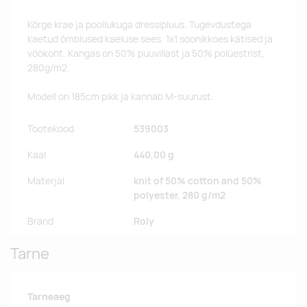
Kõrge krae ja poollukuga dressipluus. Tugevdustega
kaetud õmblused kaeluse sees. 1x1 soonikkoes kätised ja
vöökoht. Kangas on 50% puuvillast ja 50% polüestrist,
280g/m2.
Modell on 185cm pikk ja kannab M-suurust.
Tootekood
539003
Kaal
440,00 g
Materjal
knit of 50% cotton and 50%
polyester, 280 g/m2
Bränd
Roly
Tarne
Tarneaeg