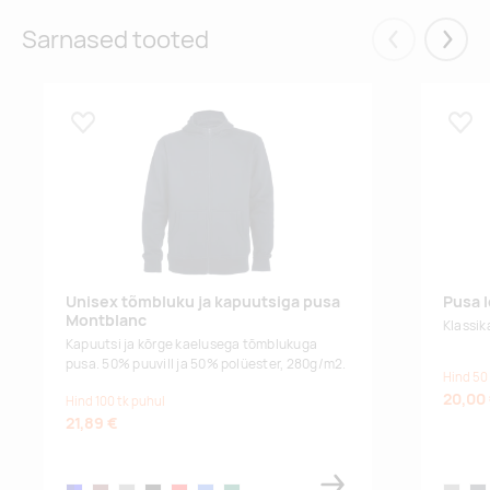
Tarnija
8
27
32
15
14
9
Sarnased tooted
Eelmised
Järgm
laos
:
red
Tarnija
17
28
80
177
28
33
Lisa lemmikuks
Lisa
laos
:
royal blue
Tarnija
40
46
13
37
11
31
laos
:
bottle
Unisex tõmbluku ja kapuutsiga pusa
Pusa 
green
Montblanc
Klassik
Kapuutsi ja kõrge kaelusega tõmblukuga
pusa. 50% puuvill ja 50% polüester, 280g/m2.
Hind 50
20,00
Hind 100 tk puhul
21,89 €