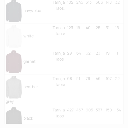
Tarnija
102
245
313
306
148
32
laos
:
navy/blue
Tarnija
123
19
40
25
31
15
laos
:
white
Tarnija
29
64
62
23
19
11
laos
:
garnet
Tarnija
68
51
79
46
107
22
laos
:
heather
grey
Tarnija
427
467
603
337
150
154
laos
:
black