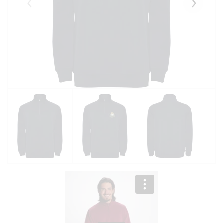
Eelmised
Järgmise