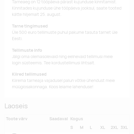
Tarneaeg on 12 tööpäeva pärast kujunduse kinnitamist.
Kinnitades kujunduse ühe tööpäeva jooksul, saate tooted
kätte hiljemalt 25. august.
Tarne tingimused
Üle 500 euro tellimuste puhul pakume tasuta tarnet üle
Eesti.
Tellimuste info
Jälgi oma olemasolevaid ning eelnevaid tellimusi meie
login süsteemis. Tee kordustellimusi lihtsalt.
Kiired tellimused
Kiirema tarneaja vajadusel palun võtke ühendust meie
müügiosakonnaga. Koos leiame lahenduse!
Laoseis
Toote värv
Saadaval
Kogus
S
M
L
XL
2XL
3XL