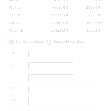
100+
tk
võidad
8%
21,69
€/
tk
250+
tk
võidad
17%
19,72
€/
tk
500+
tk
võidad
21%
18,73
€/
tk
1000+
tk
võidad
27%
17,26
€/
tk
Suurused on teada
Suuruseid veel ei tea
S
M
L
XL
2XL