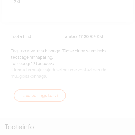
3XL
Toote hind
alates
17,26 €
+ KM
Tegu on arvatava hinnaga. Täpse hinna saamiseks
teostage hinnapäring.
Tarneaeg: 12 tööpäeva.
Kiirema tarneaja vajadusel palume kontakteeruda
müügiosakonnaga.
Lisa päringukorvi
Tooteinfo