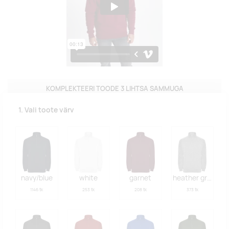
KOMPLEKTEERI TOODE 3 LIHTSA SAMMUGA
1. Vali toote värv
navy/blue
white
garnet
heather grey
1146 tk
253 tk
208 tk
373 tk