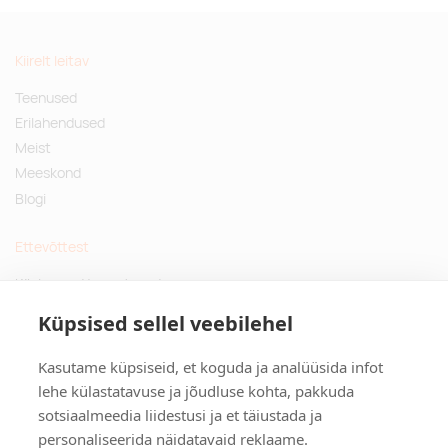
Kiirelt leitav
Teenused
Erilahendused
Meist
Meeskond
Blogi
Ettevõttest
Küsimused ja vastused
Jätkusuutlikud kingitused
Küpsised sellel veebilehel
Privaatsuspoliitika
Kasutame küpsiseid, et koguda ja analüüsida infot
Kontakt
lehe külastatavuse ja jõudluse kohta, pakkuda
sotsiaalmeedia liidestusi ja et täiustada ja
Tulika põik 3, Tallinn
personaliseerida näidatavaid reklaame.
info@kinkston.ee