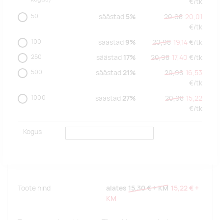
€/
tk
50
säästad
5%
20,98
20,01
€/
tk
100
säästad
9%
20,98
19,14
€/
tk
250
säästad
17%
20,98
17,40
€/
tk
500
säästad
21%
20,98
16,53
€/
tk
1000
säästad
27%
20,98
15,22
€/
tk
Kogus
Toote hind
alates
15,30 €
+ KM
15,22 €
+
KM