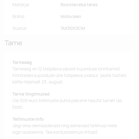
Materjal
Roostevaba teras
Bränd
Midocean
Suurus
74X50X2CM
Tarne
Tarneaeg
Tarneaeg on 12 tööpäeva pärast kujunduse kinnitamist.
Kinnitades kujunduse ühe tööpäeva jooksul, saate tooted
kätte hiljemalt 23. august.
Tarne tingimused
Üle 500 euro tellimuste puhul pakume tasuta tarnet üle
Eesti.
Tellimuste info
Jälgi oma olemasolevaid ning eelnevaid tellimusi meie
login süsteemis. Tee kordustellimusi lihtsalt.