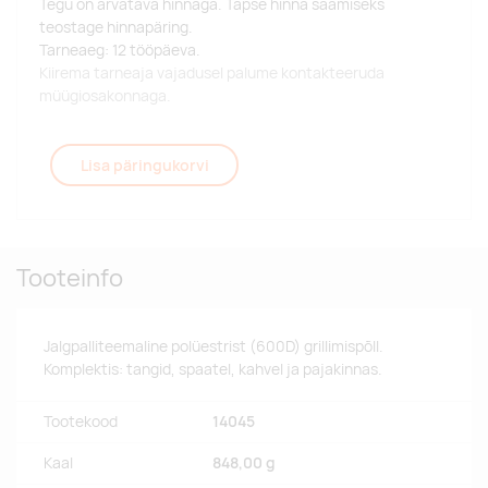
Tegu on arvatava hinnaga. Täpse hinna saamiseks
teostage hinnapäring.
Tarneaeg: 12 tööpäeva.
Kiirema tarneaja vajadusel palume kontakteeruda
müügiosakonnaga.
Lisa päringukorvi
Tooteinfo
Jalgpalliteemaline polüestrist (600D) grillimispõll.
Komplektis: tangid, spaatel, kahvel ja pajakinnas.
Tootekood
14045
Kaal
848,00 g