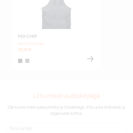
Põll CHEF
Hind 50 tk puhul
23,16 €
black
taupe
Liitu meie uudiskirjaga
Ole kursis meie pakkumiste ja toodetega. Info uute brändide ja
tegevuste kohta.