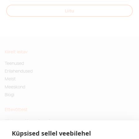
Liitu
Kiirelt leitav
Teenused
Erilahendused
Meist
Meeskond
Blogi
Ettevõttest
Küsimused ja vastused
Jätkusuutlikud kingitused
Küpsised sellel veebilehel
Privaatsuspoliitika