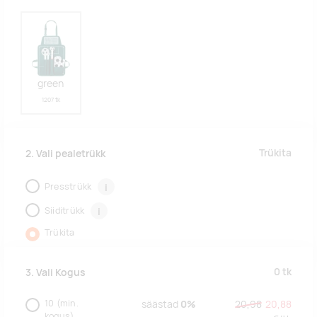
green
1207 tk
Trükita
2. Vali pealetrükk
Presstrükk
i
Siiditrükk
i
Trükita
0
tk
3. Vali Kogus
10
(min.
säästad
0%
20,98
20,88
kogus)