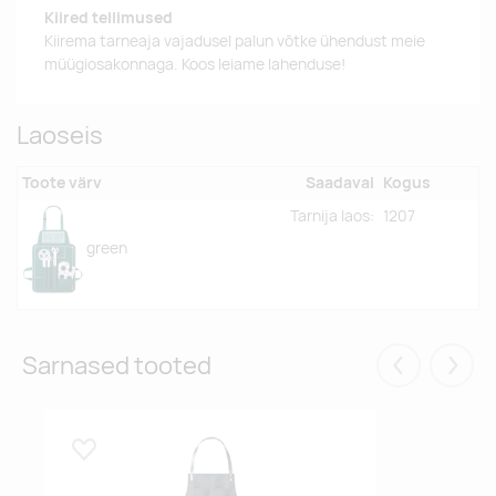
Kiired tellimused
Kiirema tarneaja vajadusel palun võtke ühendust meie
müügiosakonnaga. Koos leiame lahenduse!
Laoseis
Toote värv
Saadaval
Kogus
Tarnija laos:
1207
green
Sarnased tooted
Eelmised
Järgm
Lisa lemmikuks