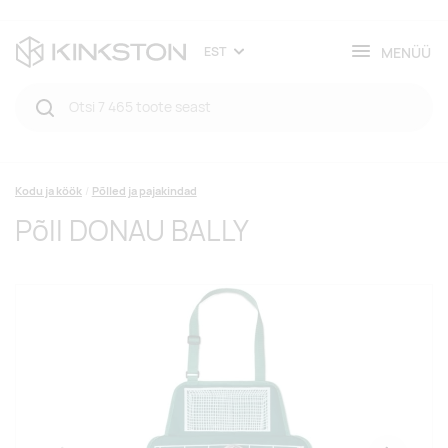
MENÜÜ
EST
Kodu ja köök
Põlled ja pajakindad
Põll DONAU BALLY