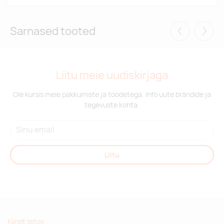
Sarnased tooted
Eelmised
Järgm
Liitu meie uudiskirjaga
Ole kursis meie pakkumiste ja toodetega. Info uute brändide ja
tegevuste kohta.
Liitu
Kiirelt leitav