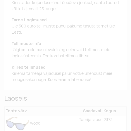
Kinnitades kujunduse ühe tööpäeva jooksul, saate tooted
kätte hiljemalt 23. august.
Tarne tingimused
Üle 500 euro tellimuste puhul pakume tasuta tarnet üle
Eesti.
Tellimuste info
Jälgi oma olemasolevaid ning eelnevaid tellimusi meie
login süsteemis. Tee kordustellimusi lihtsalt.
Kiired tellimused
Kiirema tarneaja vajadusel palun võtke ühendust meie
müügiosakonnaga. Koos leiame lahenduse!
Laoseis
Toote värv
Saadaval
Kogus
Tarnija laos:
2373
wood