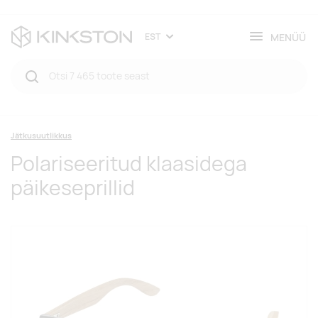
MENÜÜ
EST
Jätkusuutlikkus
Polariseeritud klaasidega
päikeseprillid