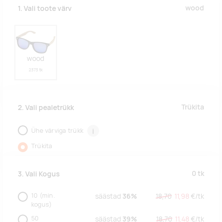
wood
1. Vali toote värv
wood
2373 tk
Trükita
2. Vali pealetrükk
Ühe värviga trükk
i
Trükita
0
tk
3. Vali Kogus
10
(min.
säästad
36%
18,70
11,98
€/
tk
kogus)
50
säästad
39%
18,70
11,48
€/
tk