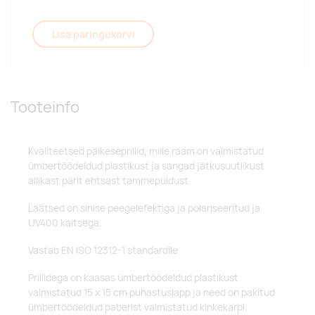
Lisa päringukorvi
Tooteinfo
Kvaliteetsed päikeseprillid, mille raam on valmistatud
ümbertöödeldud plastikust ja sangad jätkusuutlikust
allikast pärit ehtsast tammepuidust.
Läätsed on sinise peegelefektiga ja polariseeritud ja
UV400 kaitsega.
Vastab EN ISO 12312-1 standardile
Prillidega on kaasas ümbertöödeldud plastikust
valmistatud 15 x 15 cm puhastuslapp ja need on pakitud
ümbertöödeldud paberist valmistatud kinkekarpi.