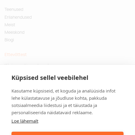
Teenused
Erilahendused
Meist
Meeskond
Blogi
Ettevõttest
Küsimused ja vastused
Jätkusuutlikud kingitused
Küpsised sellel veebilehel
Privaatsuspoliitika
Kasutame küpsiseid, et koguda ja analüüsida infot
Kontakt
lehe külastatavuse ja jõudluse kohta, pakkuda
sotsiaalmeedia liidestusi ja et täiustada ja
Tulika põik 3, Tallinn
personaliseerida näidatavaid reklaame.
info@kinkston.ee
+372 6989 100
Loe lähemalt
Sotsiaalmeedia