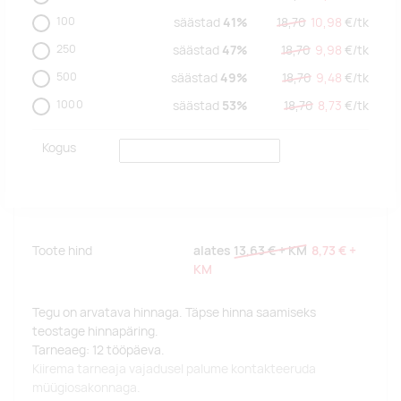
100
säästad
41%
18,70
10,98
€/
tk
250
säästad
47%
18,70
9,98
€/
tk
500
säästad
49%
18,70
9,48
€/
tk
1000
säästad
53%
18,70
8,73
€/
tk
Kogus
Toote hind
alates
13,63 €
+ KM
8,73 €
+
KM
Tegu on arvatava hinnaga. Täpse hinna saamiseks
teostage hinnapäring.
Tarneaeg: 12 tööpäeva.
Kiirema tarneaja vajadusel palume kontakteeruda
müügiosakonnaga.