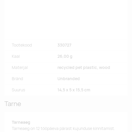
Tootekood
330727
Kaal
26,00 g
Materjal
recycled pet plastic, wood
Bränd
Unbranded
Suurus
14,5 x 5 x 15,5 cm
Tarne
Tarneaeg
Tarneaeg on 12 tööpäeva pärast kujunduse kinnitamist.