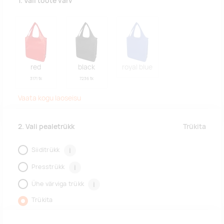
1. Vali toote värv
red
black
royal blue
3171 tk
7236 tk
Vaata kogu laoseisu
Trükita
2. Vali pealetrükk
Siiditrükk
i
Presstrükk
i
Ühe värviga trükk
i
Trükita