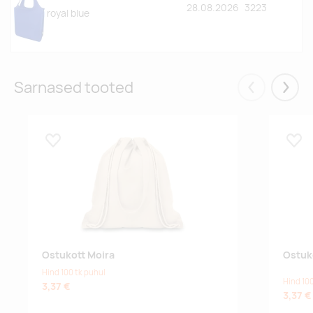
28.08.2026
3223
royal blue
Sarnased tooted
Eelmised
Järgm
Lisa lemmikuks
Lisa
Ostukott Moira
Ostuk
Hind 100 tk puhul
Hind 100
3,37 €
3,37 €