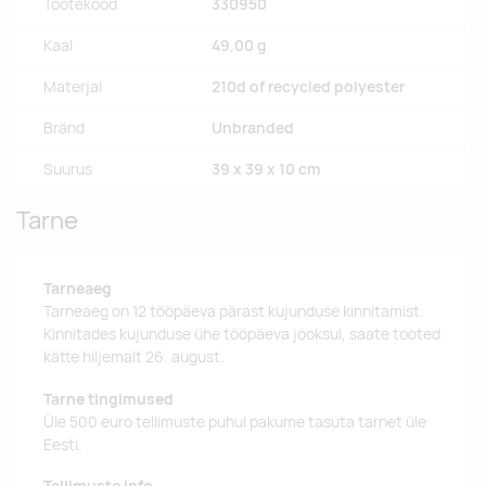
Tootekood
330950
Kaal
49,00 g
Materjal
210d of recycled polyester
Bränd
Unbranded
Suurus
39 x 39 x 10 cm
Tarne
Tarneaeg
Tarneaeg on 12 tööpäeva pärast kujunduse kinnitamist.
Kinnitades kujunduse ühe tööpäeva jooksul, saate tooted
kätte hiljemalt 26. august.
Tarne tingimused
Üle 500 euro tellimuste puhul pakume tasuta tarnet üle
Eesti.