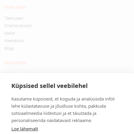
Kiirelt leitav
Teenused
Erilahendused
Meist
Meeskond
Blogi
Ettevõttest
Küsimused ja vastused
Jätkusuutlikud kingitused
Küpsised sellel veebilehel
Privaatsuspoliitika
Kasutame küpsiseid, et koguda ja analüüsida infot
Kontakt
lehe külastatavuse ja jõudluse kohta, pakkuda
sotsiaalmeedia liidestusi ja et täiustada ja
Tulika põik 3, Tallinn
personaliseerida näidatavaid reklaame.
info@kinkston.ee
+372 6989 100
Loe lähemalt