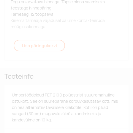
Tegu on arvatava hinnaga. Täpse hinna saamiseks
teostage hinnapäring.
Tarneaeg: 12 tööpäeva.
Kiirema tarneaja vajadusel palume kontakteeruda
müügiosakonnaga.
Lisa päringukorvi
Tooteinfo
Ümbertöödeldud PET 210D polüestrist suuuremahuline
ostukott. See on suurepärane korduvkasutatav kott, mis
on hea alternatiiv tavalisele kilekotile. Kotil on pikad
sangad (30cm) mugavaks üleõla kandmiseks ja
kandevüime on 10 kg.