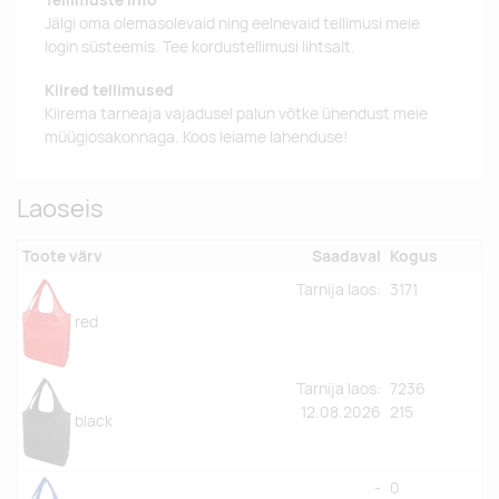
Tellimuste info
Jälgi oma olemasolevaid ning eelnevaid tellimusi meie
login süsteemis. Tee kordustellimusi lihtsalt.
Kiired tellimused
Kiirema tarneaja vajadusel palun võtke ühendust meie
müügiosakonnaga. Koos leiame lahenduse!
Laoseis
Toote värv
Saadaval
Kogus
Tarnija laos:
3171
red
Tarnija laos:
7236
12.08.2026
215
black
-
0