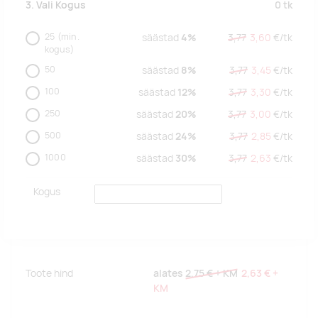
0
tk
3. Vali Kogus
25
(min.
säästad
4%
3,77
3,60
€/
tk
kogus)
50
säästad
8%
3,77
3,45
€/
tk
100
säästad
12%
3,77
3,30
€/
tk
250
säästad
20%
3,77
3,00
€/
tk
500
säästad
24%
3,77
2,85
€/
tk
1000
säästad
30%
3,77
2,63
€/
tk
Kogus
Toote hind
alates
2,75 €
+ KM
2,63 €
+
KM