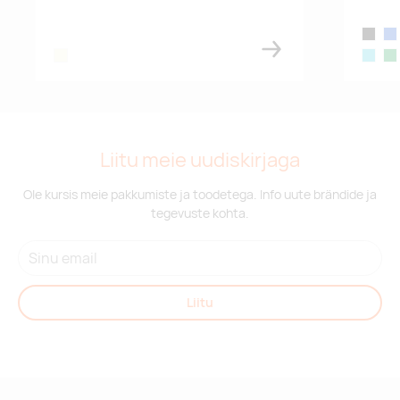
black
blu
beige
turquoi
dar
Liitu meie uudiskirjaga
Ole kursis meie pakkumiste ja toodetega. Info uute brändide ja
tegevuste kohta.
Liitu