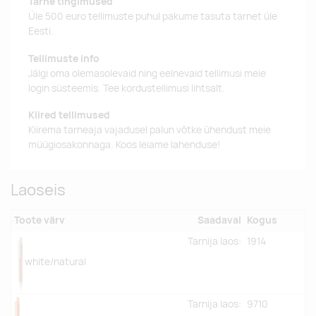
Tarne tingimused
Üle 500 euro tellimuste puhul pakume tasuta tarnet üle
Eesti.
Tellimuste info
Jälgi oma olemasolevaid ning eelnevaid tellimusi meie
login süsteemis. Tee kordustellimusi lihtsalt.
Kiired tellimused
Kiirema tarneaja vajadusel palun võtke ühendust meie
müügiosakonnaga. Koos leiame lahenduse!
Laoseis
Toote värv
Saadaval
Kogus
Tarnija laos:
1914
white/natural
Tarnija laos:
9710