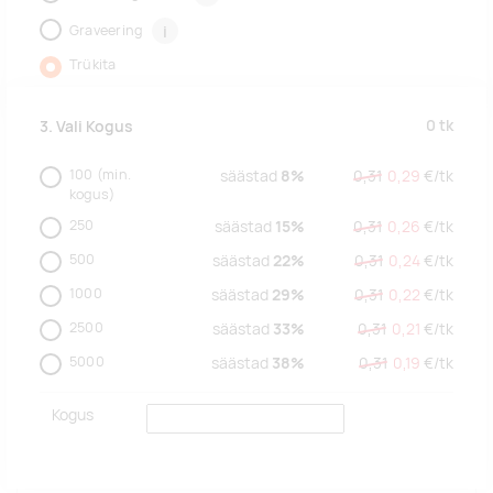
Graveering
i
Trükita
0
tk
3. Vali Kogus
100
(min.
säästad
8%
0,31
0,29
€/
tk
kogus)
250
säästad
15%
0,31
0,26
€/
tk
500
säästad
22%
0,31
0,24
€/
tk
1000
säästad
29%
0,31
0,22
€/
tk
2500
säästad
33%
0,31
0,21
€/
tk
5000
säästad
38%
0,31
0,19
€/
tk
Kogus