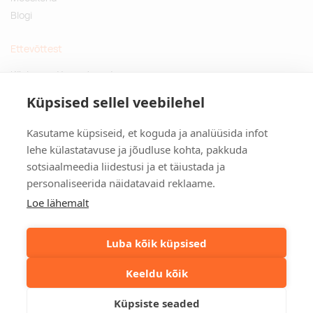
Blogi
Ettevõttest
Küsimused ja vastused
Jätkusuutlikud kingitused
Küpsised sellel veebilehel
Privaatsuspoliitika
Kasutame küpsiseid, et koguda ja analüüsida infot
Kontakt
lehe külastatavuse ja jõudluse kohta, pakkuda
sotsiaalmeedia liidestusi ja et täiustada ja
Tulika põik 3, Tallinn
personaliseerida näidatavaid reklaame.
info@kinkston.ee
+372 6989 100
Loe lähemalt
Sotsiaalmeedia
Luba kõik küpsised
Keeldu kõik
©2026. Kinkston. Kõik õigused kaitstud.
Küpsiste seaded