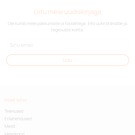
Liitu meie uudiskirjaga
Ole kursis meie pakkumiste ja toodetega. Info uute brändide ja
tegevuste kohta.
Liitu
Kiirelt leitav
Teenused
Erilahendused
Meist
Meeskond