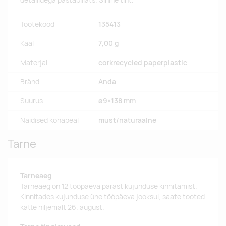
detailidega pastapliiats. Sinine tint.
Tootekood
135413
Kaal
7,00 g
Materjal
corkrecycled paperplastic
Bränd
Anda
Suurus
ø9×138 mm
Näidised kohapeal
must/naturaalne
Tarne
Tarneaeg
Tarneaeg on 12 tööpäeva pärast kujunduse kinnitamist.
Kinnitades kujunduse ühe tööpäeva jooksul, saate tooted
kätte hiljemalt 26. august.