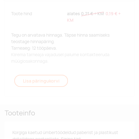
Toote hind
alates
0,21 €
+ KM
0,19 €
+
KM
Tegu on arvatava hinnaga. Täpse hinna saamiseks
teostage hinnapäring.
Tarneaeg: 12 tööpäeva.
Kiirema tarneaja vajadusel palume kontakteeruda
müügiosakonnaga.
Lisa päringukorvi
Tooteinfo
Korgiga kaetud ümbertöödeldud paberist ja plastikust