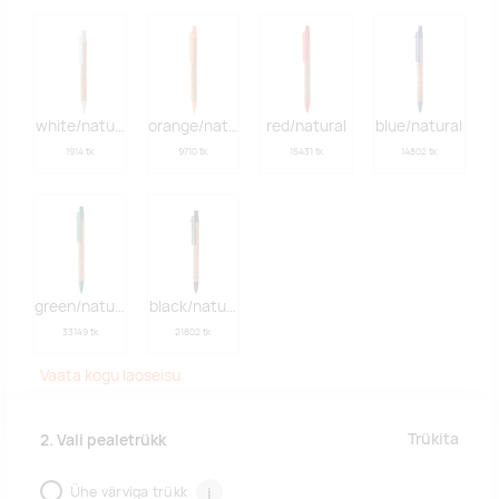
white/natural
orange/natural
red/natural
blue/natural
1914 tk
9710 tk
15431 tk
14802 tk
green/natural
black/natural
33149 tk
21802 tk
Vaata kogu laoseisu
Trükita
2. Vali pealetrükk
Ühe värviga trükk
i