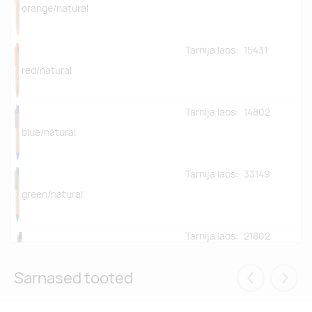
orange/natural
Tarnija laos:
15431
red/natural
Tarnija laos:
14802
blue/natural
Tarnija laos:
33149
green/natural
Tarnija laos:
21802
black/natural
Sarnased tooted
Eelmised
Järgm