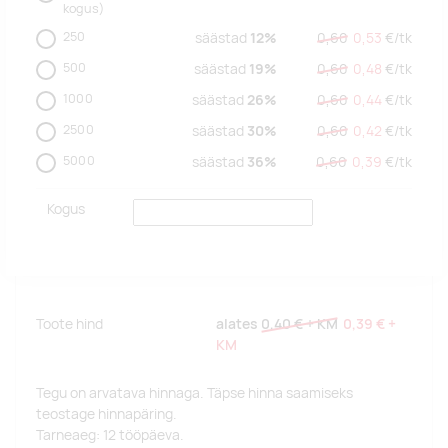
kogus)
250
säästad
12%
0,60
0,53
€/
tk
500
säästad
19%
0,60
0,48
€/
tk
1000
säästad
26%
0,60
0,44
€/
tk
2500
säästad
30%
0,60
0,42
€/
tk
5000
säästad
36%
0,60
0,39
€/
tk
Kogus
Toote hind
alates
0,40 €
+ KM
0,39 €
+
KM
Tegu on arvatava hinnaga. Täpse hinna saamiseks
teostage hinnapäring.
Tarneaeg: 12 tööpäeva.