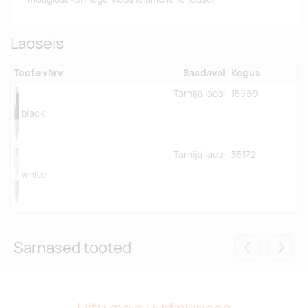
Laoseis
Toote värv
Saadaval
Kogus
Tarnija laos:
15969
black
Tarnija laos:
35172
white
Sarnased tooted
Eelmised
Järgm