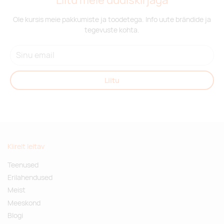
Liitu meie uudiskirjaga
Ole kursis meie pakkumiste ja toodetega. Info uute brändide ja
tegevuste kohta.
Liitu
Kiirelt leitav
Teenused
Erilahendused
Meist
Meeskond
Blogi