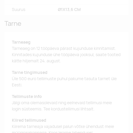
Suurus
Ø1X13,6 CM
Tarne
Tarneaeg
Tarneaeg on 12 tööpäeva pärast kujunduse kinnitamist.
Kinnitades kujunduse ühe tööpäeva jooksul, saate tooted
kätte hiljemalt 24. august.
Tarne tingimused
Üle 500 euro tellimuste puhul pakume tasuta tarnet üle
Eesti.
Tellimuste info
Jälgi oma olemasolevaid ning eelnevaid tellimusi meie
login süsteemis. Tee kordustellimusi lihtsalt.
Kiired tellimused
Kiirema tarneaja vajadusel palun võtke ühendust meie
müügiosakonnaga. Koos leiame lahenduse!