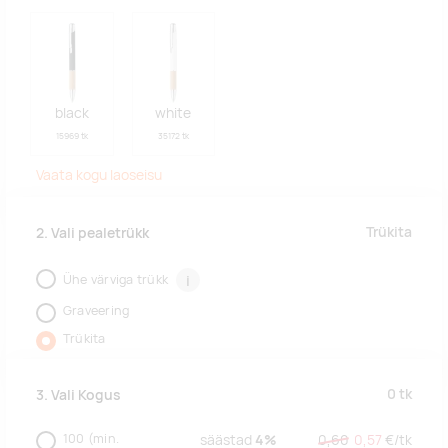
black
white
15969 tk
35172 tk
Vaata kogu laoseisu
Trükita
2. Vali pealetrükk
Ühe värviga trükk
i
Graveering
Trükita
0
tk
3. Vali Kogus
100
(min.
säästad
4%
0,60
0,57
€/
tk