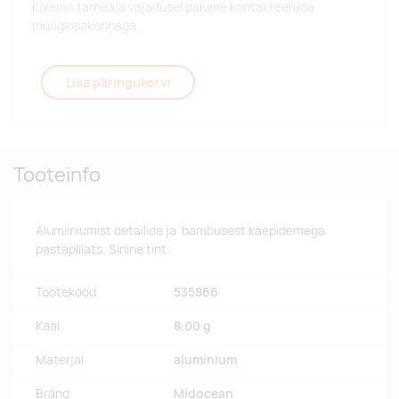
Kiirema tarneaja vajadusel palume kontakteeruda
müügiosakonnaga.
Lisa päringukorvi
Tooteinfo
Alumiiniumist detailide ja bambusest käepidemega
pastapliiats. Sinine tint.
Tootekood
535866
Kaal
8,00 g
Materjal
aluminium
Bränd
Midocean