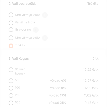
Trükita
2. Vali pealetrükk
Ühe värviga trükk
i
Värviline trükk
Graveering
i
Ühe värviga trükk
i
Trükita
0
tk
3. Vali Kogus
10
(min.
13,22
€/
tk
kogus)
50
võidad
4%
12,67
€/
tk
100
võidad
8%
12,12
€/
tk
250
võidad
17%
11,02
€/
tk
500
võidad
21%
10,47
€/
tk