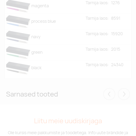
Tarnija laos:
1276
magenta
Tarnija laos:
8591
process blue
Tarnija laos:
15920
navy
Tarnija laos:
2015
green
Tarnija laos:
24340
black
Sarnased tooted
Eelmised
Järgm
Liitu meie uudiskirjaga
Ole kursis meie pakkumiste ja toodetega. Info uute brändide ja