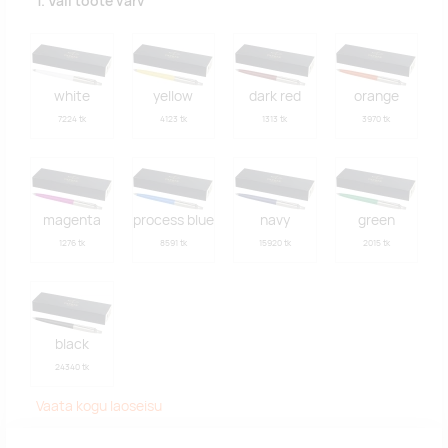
1. Vali toote värv
white
yellow
dark red
orange
7224 tk
4123 tk
1313 tk
3970 tk
magenta
process blue
navy
green
1276 tk
8591 tk
15920 tk
2015 tk
black
24340 tk
Vaata kogu laoseisu