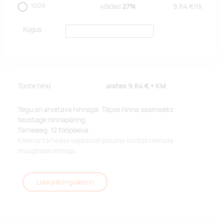
1000
võidad
27%
9,64
€/
tk
Kogus
Toote hind
alates
9,64 €
+ KM
Tegu on arvatava hinnaga. Täpse hinna saamiseks
teostage hinnapäring.
Tarneaeg: 12 tööpäeva.
Kiirema tarneaja vajadusel palume kontakteeruda
müügiosakonnaga.
Lisa päringukorvi