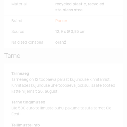
Materjal
recycled plastic, recycled
stainless steel
Bränd
Parker
Suurus
12,9 x Ø 0,85 cm
Näidised kohapeal
oranž
Tarne
Tarneaeg
Tarneaeg on 12 tööpäeva pärast kujunduse kinnitamist.
Kinnitades kujunduse ühe tööpäeva jooksul, saate tooted
kätte hiljemalt 26. august.
Tarne tingimused
Üle 500 euro tellimuste puhul pakume tasuta tarnet üle
Eesti.
Tellimuste info