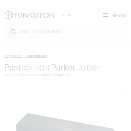
MENÜÜ
EST
Kirjutamine
Pastapliiatsid
Pastapliiats Parker Jotter
Taaskasutatud materjalist pastapliiats.