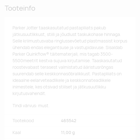
Tooteinfo
Parker Jotter taaskasutatud pastapliiats pakub
jätkusuutlikkust, stiili ja jõudlust taskukohase hinnaga.
Selle kriimustusvaba ringlussevõetud plastmassist korpus
ühendab endas elegantsuse ja vastupidavuse. Sisaldab
Parker Quinkflow® täitematerjali, mis tagab 3500-
5500meetrit kestva sujuva kirjutamise. Taaskasutatud
roostevabast terasest valmistatud ääristusrõngas
suurendab selle keskkonnasõbralikkust. Pastapliiats on
ideaalne eelarveteadlikele ja keskkonnateadlikele
inimestele, kes otsivad stiilset ja jätkusuutlikku
kirjutusvahendit.
Tindi värvus: must.
Tootekood
465542
Kaal
11,00 g