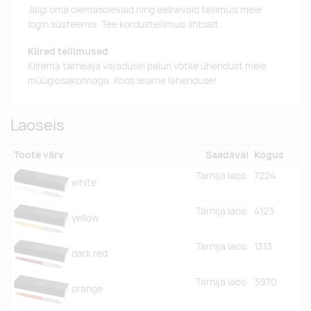
Jälgi oma olemasolevaid ning eelnevaid tellimusi meie
login süsteemis. Tee kordustellimusi lihtsalt.
Kiired tellimused
Kiirema tarneaja vajadusel palun võtke ühendust meie
müügiosakonnaga. Koos leiame lahenduse!
Laoseis
Toote värv
Saadaval
Kogus
Tarnija laos:
7224
white
Tarnija laos:
4123
yellow
Tarnija laos:
1313
dark red
Tarnija laos:
3970
orange