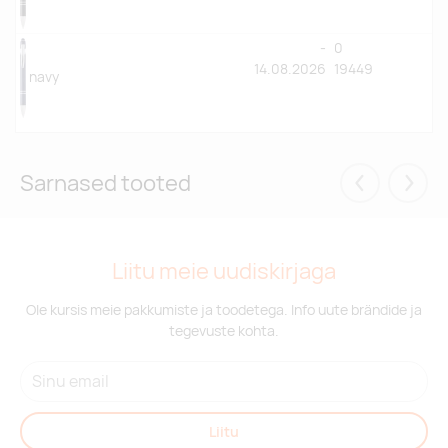
-
0
14.08.2026
19449
navy
Sarnased tooted
Eelmised
Järgm
Liitu meie uudiskirjaga
Ole kursis meie pakkumiste ja toodetega. Info uute brändide ja
tegevuste kohta.
Liitu