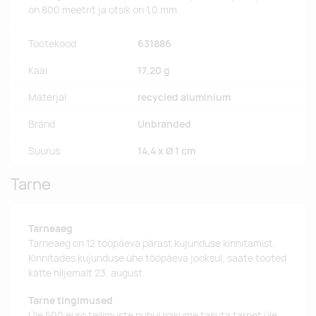
on 800 meetrit ja otsik on 1,0 mm.
Tootekood
631886
Kaal
17,20 g
Materjal
recycled aluminium
Bränd
Unbranded
Suurus
14,4 x Ø 1 cm
Tarne
Tarneaeg
Tarneaeg on 12 tööpäeva pärast kujunduse kinnitamist.
Kinnitades kujunduse ühe tööpäeva jooksul, saate tooted
kätte hiljemalt 23. august.
Tarne tingimused
Üle 500 euro tellimuste puhul pakume tasuta tarnet üle