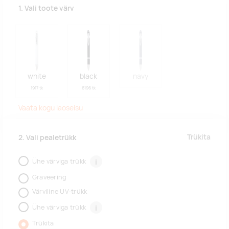
1. Vali toote värv
white
black
navy
1917 tk
6196 tk
Vaata kogu laoseisu
Trükita
2. Vali pealetrükk
Ühe värviga trükk
i
Graveering
Värviline UV-trükk
Ühe värviga trükk
i
Trükita