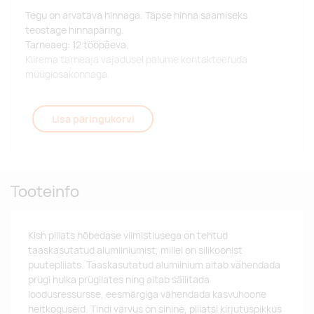
Tegu on arvatava hinnaga. Täpse hinna saamiseks
teostage hinnapäring.
Tarneaeg: 12 tööpäeva.
Kiirema tarneaja vajadusel palume kontakteeruda
müügiosakonnaga.
Lisa päringukorvi
Tooteinfo
Kish pliiats hõbedase viimistlusega on tehtud
taaskasutatud alumiiniumist, millel on silikoonist
puutepliiats. Taaskasutatud alumiinium aitab vähendada
prügi hulka prügilates ning aitab säilitada
loodusressursse, eesmärgiga vähendada kasvuhoone
heitkoguseid. Tindi värvus on sinine, pliiatsi kirjutuspikkus