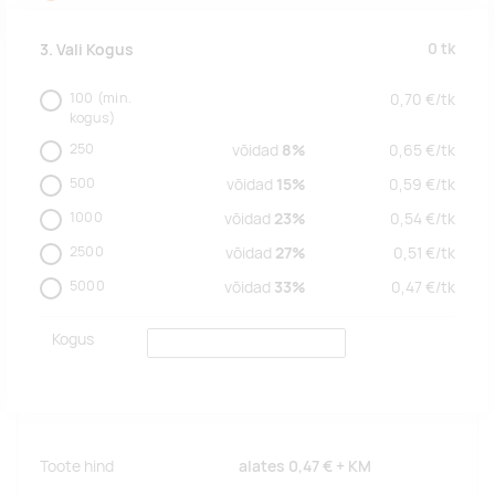
0
tk
3. Vali Kogus
100
(min.
0,70
€/
tk
kogus)
250
võidad
8%
0,65
€/
tk
500
võidad
15%
0,59
€/
tk
1000
võidad
23%
0,54
€/
tk
2500
võidad
27%
0,51
€/
tk
5000
võidad
33%
0,47
€/
tk
Kogus
Toote hind
alates
0,47 €
+ KM