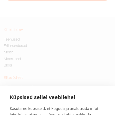
Kiirelt leitav
Teenused
Erilahendused
Meist
Meeskond
Blogi
Ettevõttest
Küsimused ja vastused
Jätkusuutlikud kingitused
Küpsised sellel veebilehel
Privaatsuspoliitika
Kasutame küpsiseid, et koguda ja analüüsida infot
Kontakt
lehe külastatavuse ja jõudluse kohta, pakkuda