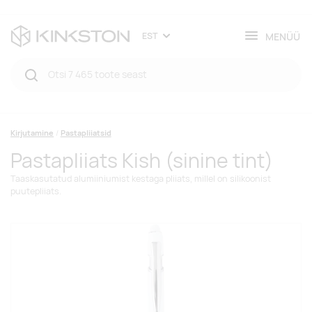
MENÜÜ
EST
Kirjutamine
Pastapliiatsid
Pastapliiats Kish (sinine tint)
Taaskasutatud alumiiniumist kestaga pliiats, millel on silikoonist
puutepliiats.