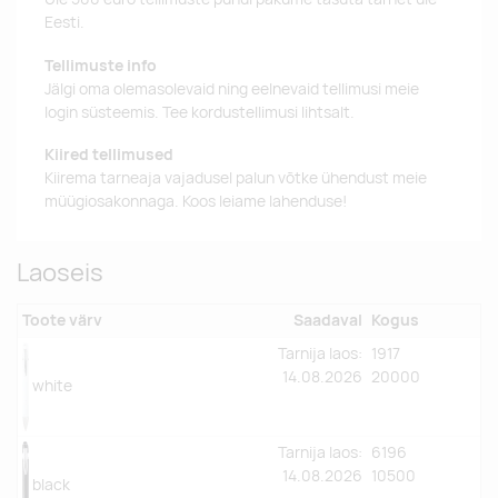
Eesti.
Tellimuste info
Jälgi oma olemasolevaid ning eelnevaid tellimusi meie
login süsteemis. Tee kordustellimusi lihtsalt.
Kiired tellimused
Kiirema tarneaja vajadusel palun võtke ühendust meie
müügiosakonnaga. Koos leiame lahenduse!
Laoseis
Toote värv
Saadaval
Kogus
Tarnija laos:
1917
14.08.2026
20000
white
Tarnija laos:
6196
14.08.2026
10500
black