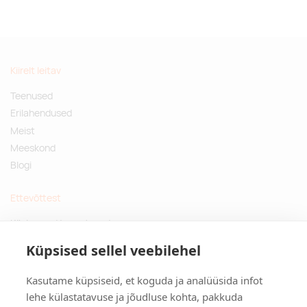
Kiirelt leitav
Teenused
Erilahendused
Meist
Meeskond
Blogi
Ettevõttest
Küsimused ja vastused
Jätkusuutlikud kingitused
Küpsised sellel veebilehel
Privaatsuspoliitika
Kasutame küpsiseid, et koguda ja analüüsida infot
Kontakt
lehe külastatavuse ja jõudluse kohta, pakkuda