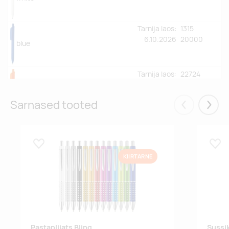
Tarnija laos:
1315
6.10.2026
20000
blue
Tarnija laos:
22724
orange
Sarnased tooted
Eelmised
Järgm
Tarnija laos:
10920
pink
Lisa lemmikuks
Lisa
KIIRTARNE
Pastapliiats Bling
Sussi