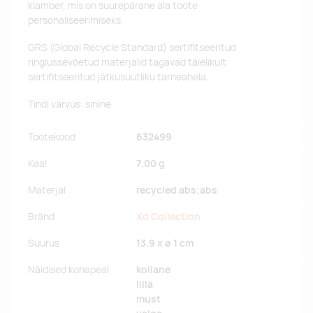
klamber, mis on suurepärane ala toote
personaliseerimiseks.
GRS (Global Recycle Standard) sertifitseeritud
ringlussevõetud materjalid tagavad täielikult
sertifitseeritud jätkusuutliku tarneahela.
Tindi värvus: sinine.
Tootekood
632499
Kaal
7,00 g
Materjal
recycled abs;abs
Bränd
Xd Collection
Suurus
13.9 x ø 1 cm
Näidised kohapeal
kollane
lilla
must