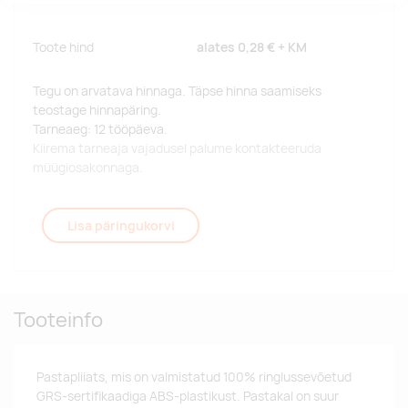
Toote hind
alates
0,28 €
+ KM
Tegu on arvatava hinnaga. Täpse hinna saamiseks
teostage hinnapäring.
Tarneaeg: 12 tööpäeva.
Kiirema tarneaja vajadusel palume kontakteeruda
müügiosakonnaga.
Lisa päringukorvi
Tooteinfo
Pastapliiats, mis on valmistatud 100% ringlussevõetud
GRS-sertifikaadiga ABS-plastikust. Pastakal on suur