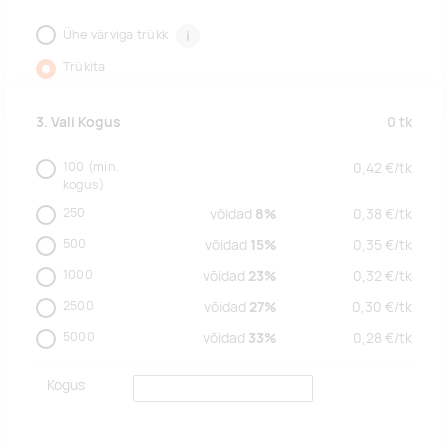
Ühe värviga trükk
i
Trükita
0
tk
3. Vali Kogus
100
(min.
0,42
€/
tk
kogus)
250
võidad
8%
0,38
€/
tk
500
võidad
15%
0,35
€/
tk
1000
võidad
23%
0,32
€/
tk
2500
võidad
27%
0,30
€/
tk
5000
võidad
33%
0,28
€/
tk
Kogus