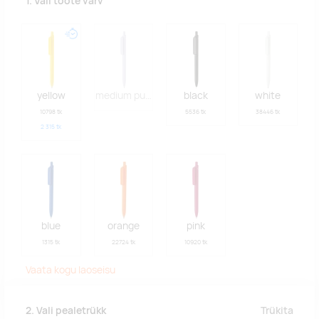
1. Vali toote värv
yellow
medium purple
black
white
10798 tk
5536 tk
38446 tk
2 315
tk
blue
orange
pink
1315 tk
22724 tk
10920 tk
Vaata kogu laoseisu
Trükita
2. Vali pealetrükk