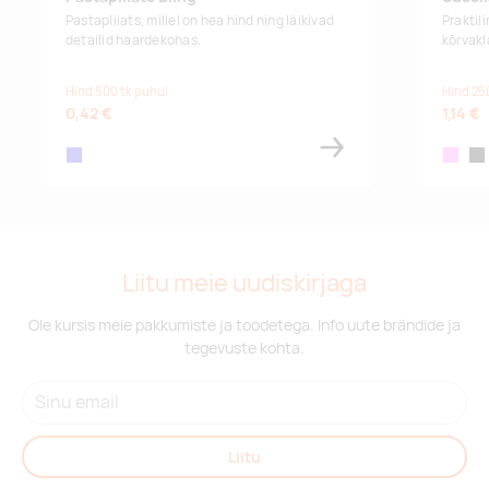
Pastapliiats, millel on hea hind ning läikivad
Praktil
detailid haardekohas.
kõrvak
Hind 500 tk puhul
Hind 25
0,42 €
1,14 €
royal blue
pink
bla
Liitu meie uudiskirjaga
Ole kursis meie pakkumiste ja toodetega. Info uute brändide ja
tegevuste kohta.
Liitu