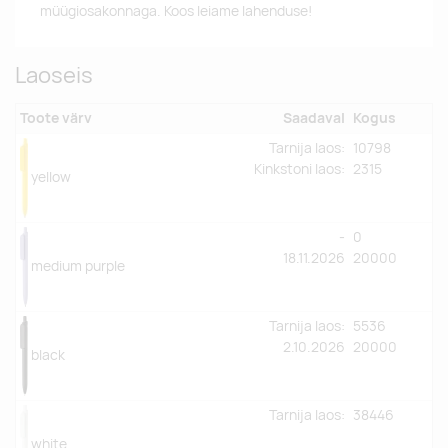
müügiosakonnaga. Koos leiame lahenduse!
Laoseis
Toote värv
Saadaval
Kogus
Tarnija laos:
10798
Kinkstoni laos
:
2315
yellow
-
0
18.11.2026
20000
medium purple
Tarnija laos:
5536
2.10.2026
20000
black
Tarnija laos:
38446
white