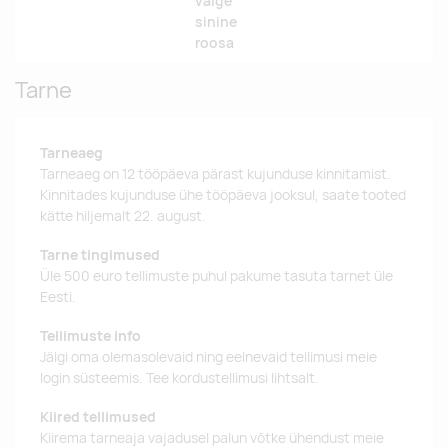
valge
sinine
roosa
Tarne
Tarneaeg
Tarneaeg on 12 tööpäeva pärast kujunduse kinnitamist.
Kinnitades kujunduse ühe tööpäeva jooksul, saate tooted
kätte hiljemalt 22. august.
Tarne tingimused
Üle 500 euro tellimuste puhul pakume tasuta tarnet üle
Eesti.
Tellimuste info
Jälgi oma olemasolevaid ning eelnevaid tellimusi meie
login süsteemis. Tee kordustellimusi lihtsalt.
Kiired tellimused
Kiirema tarneaja vajadusel palun võtke ühendust meie