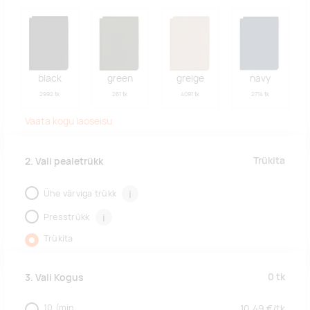
black
green
greige
navy
2992 tk
261 tk
4091 tk
2714 tk
Vaata kogu laoseisu
Trükita
2. Vali pealetrükk
Ühe värviga trükk
i
Presstrükk
i
Trükita
0
tk
3. Vali Kogus
10
(min.
10,49
€/
tk