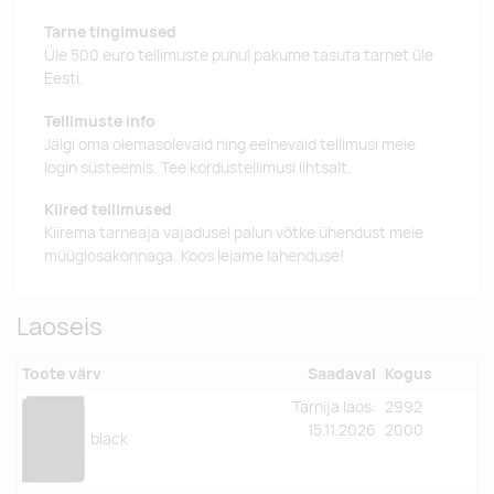
Tarne tingimused
Üle 500 euro tellimuste puhul pakume tasuta tarnet üle
Eesti.
Tellimuste info
Jälgi oma olemasolevaid ning eelnevaid tellimusi meie
login süsteemis. Tee kordustellimusi lihtsalt.
Kiired tellimused
Kiirema tarneaja vajadusel palun võtke ühendust meie
müügiosakonnaga. Koos leiame lahenduse!
Laoseis
Toote värv
Saadaval
Kogus
Tarnija laos:
2992
15.11.2026
2000
black