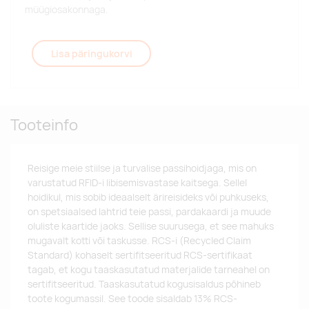
müügiosakonnaga.
Lisa päringukorvi
Tooteinfo
Reisige meie stiilse ja turvalise passihoidjaga, mis on
varustatud RFID-i libisemisvastase kaitsega. Sellel
hoidikul, mis sobib ideaalselt ärireisideks või puhkuseks,
on spetsiaalsed lahtrid teie passi, pardakaardi ja muude
oluliste kaartide jaoks. Sellise suurusega, et see mahuks
mugavalt kotti või taskusse. RCS-i (Recycled Claim
Standard) kohaselt sertifitseeritud RCS-sertifikaat
tagab, et kogu taaskasutatud materjalide tarneahel on
sertifitseeritud. Taaskasutatud kogusisaldus põhineb
toote kogumassil. See toode sisaldab 13% RCS-