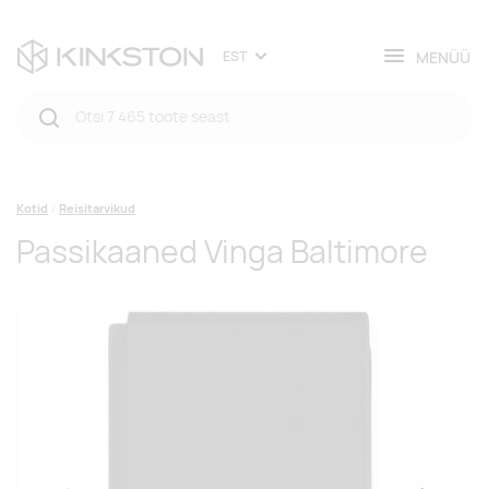
MENÜÜ
EST
Kotid
Reisitarvikud
Passikaaned Vinga Baltimore