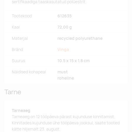
sertifikaadiga taaskasutatud polüestrit.
Tootekood
612635
Kaal
72,00 g
Materjal
recycled polyurethane
Bränd
Vinga
Suurus
10.5 x 15 x 1.8 cm
Näidised kohapeal
must
roheline
Tarne
Tarneaeg
Tarneaeg on 12 tööpäeva pärast kujunduse kinnitamist.
Kinnitades kujunduse ühe tööpäeva jooksul, saate tooted
kätte hiljemalt 23. august.