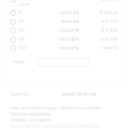
kogus)
50
võidad
4%
10,05
€/
tk
100
võidad
8%
9,61
€/
tk
250
võidad
17%
8,74
€/
tk
500
võidad
21%
8,30
€/
tk
1000
võidad
27%
7,65
€/
tk
Kogus
Toote hind
alates
7,65 €
+ KM
Tegu on arvatava hinnaga. Täpse hinna saamiseks
teostage hinnapäring.
Tarneaeg: 12 tööpäeva.
Kiirema tarneaja vajadusel palume kontakteeruda