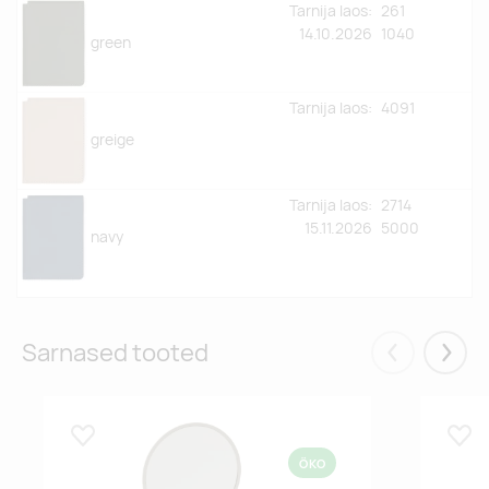
Tarnija laos:
261
14.10.2026
1040
green
Tarnija laos:
4091
greige
Tarnija laos:
2714
15.11.2026
5000
navy
Sarnased tooted
Eelmised
Järgm
Lisa lemmikuks
Lisa
ÖKO