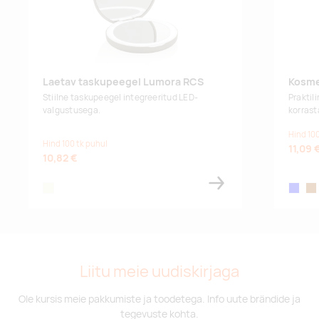
Laetav taskupeegel Lumora RCS
Kosme
Stiilne taskupeegel integreeritud LED-
Praktil
valgustusega.
korrast
Hind 100
Hind 100 tk puhul
11,09 
10,82 €
beige
blue
br
Liitu meie uudiskirjaga
Ole kursis meie pakkumiste ja toodetega. Info uute brändide ja
tegevuste kohta.