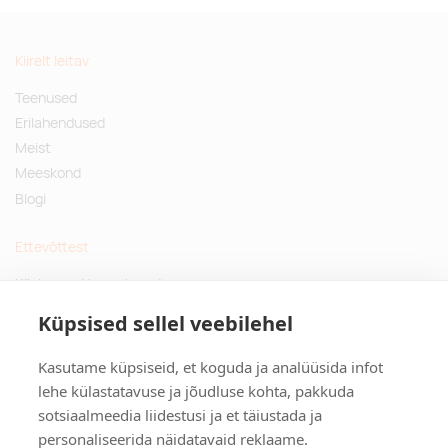
Kiirelt leitav
Teenused
Erilahendused
Meist
Meeskond
Blogi
Ettevõttest
Küsimused ja vastused
Jätkusuutlikud kingitused
Küpsised sellel veebilehel
Privaatsuspoliitika
Kasutame küpsiseid, et koguda ja analüüsida infot
Kontakt
lehe külastatavuse ja jõudluse kohta, pakkuda
sotsiaalmeedia liidestusi ja et täiustada ja
Tulika põik 3, Tallinn
personaliseerida näidatavaid reklaame.
info@kinkston.ee