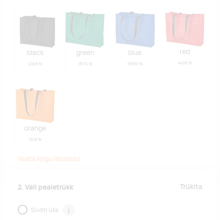
red
black
green
blue
4426 tk
2068 tk
18172 tk
13883 tk
orange
1228 tk
Vaata kogu laoseisu
Trükita
2. Vali pealetrükk
Siiditrükk
i