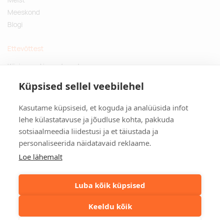
Meeskond
Blogi
Ettevõttest
Küsimused ja vastused
Jätkusuutlikud kingitused
Küpsised sellel veebilehel
Privaatsuspoliitika
Kasutame küpsiseid, et koguda ja analüüsida infot
Kontakt
lehe külastatavuse ja jõudluse kohta, pakkuda
sotsiaalmeedia liidestusi ja et täiustada ja
Tulika põik 3, Tallinn
personaliseerida näidatavaid reklaame.
info@kinkston.ee
+372 6989 100
Loe lähemalt
Sotsiaalmeedia
Luba kõik küpsised
Keeldu kõik