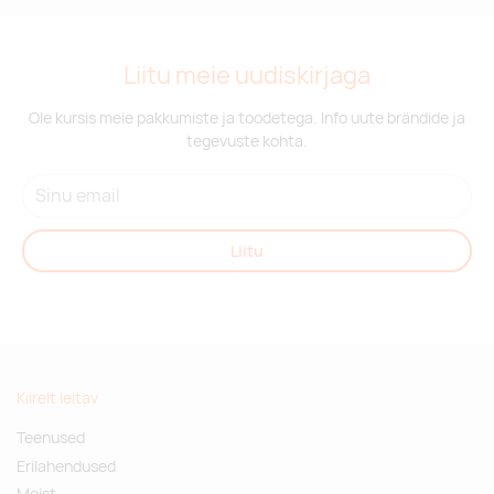
Liitu meie uudiskirjaga
Ole kursis meie pakkumiste ja toodetega. Info uute brändide ja
tegevuste kohta.
Liitu
Kiirelt leitav
Teenused
Erilahendused
Meist