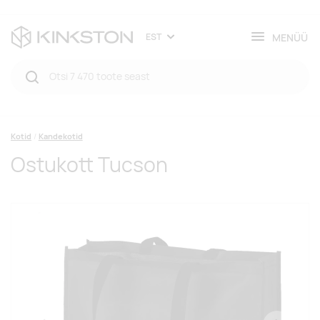
MENÜÜ
EST
Kotid
Kandekotid
Ostukott Tucson