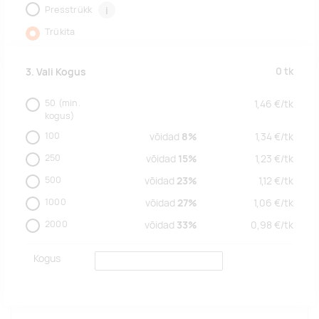
Presstrükk
i
Trükita
0
tk
3. Vali Kogus
50
(min.
1,46
€/
tk
kogus)
100
võidad
8%
1,34
€/
tk
250
võidad
15%
1,23
€/
tk
500
võidad
23%
1,12
€/
tk
1000
võidad
27%
1,06
€/
tk
2000
võidad
33%
0,98
€/
tk
Kogus