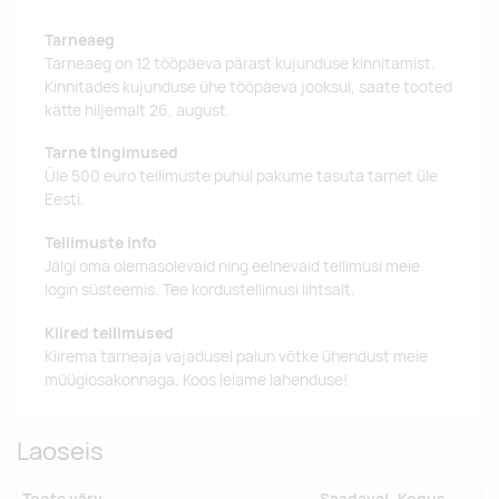
Tarneaeg
Tarneaeg on 12 tööpäeva pärast kujunduse kinnitamist.
Kinnitades kujunduse ühe tööpäeva jooksul, saate tooted
kätte hiljemalt 26. august.
Tarne tingimused
Üle 500 euro tellimuste puhul pakume tasuta tarnet üle
Eesti.
Tellimuste info
Jälgi oma olemasolevaid ning eelnevaid tellimusi meie
login süsteemis. Tee kordustellimusi lihtsalt.
Kiired tellimused
Kiirema tarneaja vajadusel palun võtke ühendust meie
müügiosakonnaga. Koos leiame lahenduse!
Laoseis
Toote värv
Saadaval
Kogus