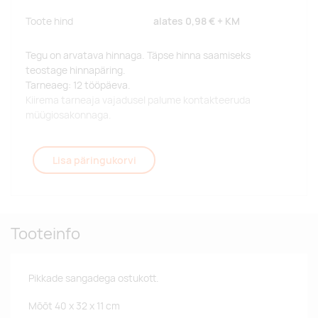
Toote hind
alates
0,98 €
+ KM
Tegu on arvatava hinnaga. Täpse hinna saamiseks
teostage hinnapäring.
Tarneaeg: 12 tööpäeva.
Kiirema tarneaja vajadusel palume kontakteeruda
müügiosakonnaga.
Lisa päringukorvi
Tooteinfo
Pikkade sangadega ostukott.
Mõõt 40 x 32 x 11 cm