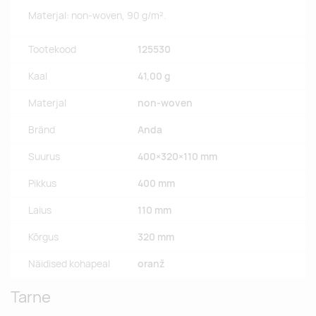
Materjal: non-woven, 90 g/m².
Tootekood
125530
Kaal
41,00 g
Materjal
non-woven
Bränd
Anda
Suurus
400×320×110 mm
Pikkus
400 mm
Laius
110 mm
Kõrgus
320 mm
Näidised kohapeal
oranž
Tarne