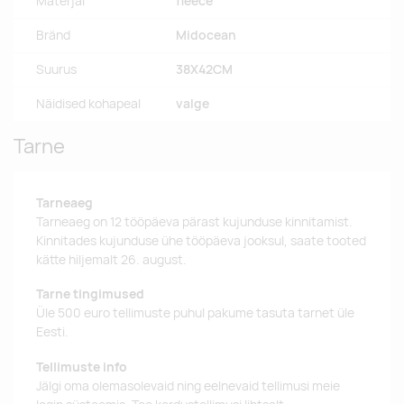
Materjal
fleece
Bränd
Midocean
Suurus
38X42CM
Näidised kohapeal
valge
Tarne
Tarneaeg
Tarneaeg on 12 tööpäeva pärast kujunduse kinnitamist.
Kinnitades kujunduse ühe tööpäeva jooksul, saate tooted
kätte hiljemalt 26. august.
Tarne tingimused
Üle 500 euro tellimuste puhul pakume tasuta tarnet üle
Eesti.
Tellimuste info
Jälgi oma olemasolevaid ning eelnevaid tellimusi meie