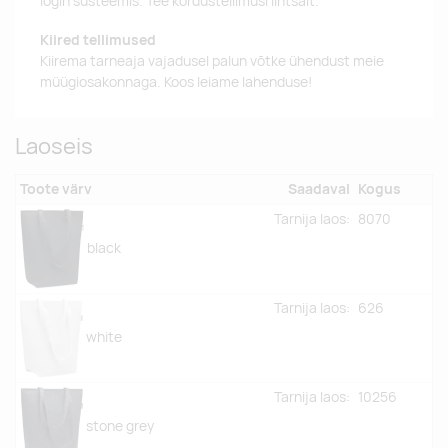
login süsteemis. Tee kordustellimusi lihtsalt.
Kiired tellimused
Kiirema tarneaja vajadusel palun võtke ühendust meie
müügiosakonnaga. Koos leiame lahenduse!
Laoseis
Toote värv
Saadaval
Kogus
Tarnija laos:
8070
black
Tarnija laos:
626
white
Tarnija laos:
10256
stone grey