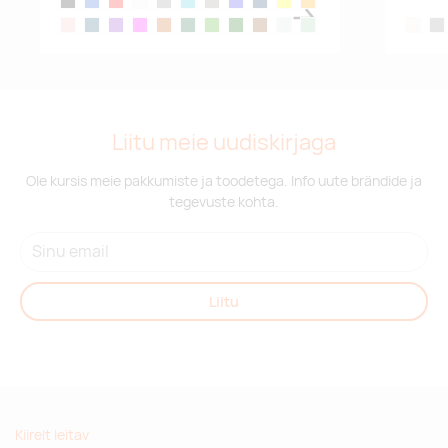
black
blue
red
white
grey
turquoise
stone grey
royal blue
french navy
yellow
orange
baby pink
petrol
violet
fuchsia
chocolate
earth
lime
dark green
rope
baby blue
mint green
natural
gre
Liitu meie uudiskirjaga
Ole kursis meie pakkumiste ja toodetega. Info uute brändide ja
tegevuste kohta.
Liitu
Kiirelt leitav