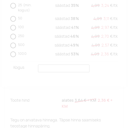
25
(min.
säästad
35%
4,99
3,24
€/
tk
kogus)
50
säästad
38%
4,99
3,11
€/
tk
100
säästad
41%
4,99
2,97
€/
tk
250
säästad
46%
4,99
2,70
€/
tk
500
säästad
49%
4,99
2,57
€/
tk
1000
säästad
53%
4,99
2,36
€/
tk
Kogus
Toote hind
alates
3,64 €
+ KM
2,36 €
+
KM
Tegu on arvatava hinnaga. Täpse hinna saamiseks
teostage hinnapäring.