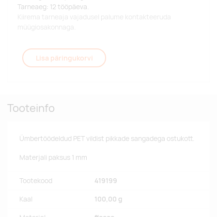
Tarneaeg: 12 tööpäeva.
Kiirema tarneaja vajadusel palume kontakteeruda
müügiosakonnaga.
Lisa päringukorvi
Tooteinfo
Ümbertöödeldud PET vildist pikkade sangadega ostukott.
Materjali paksus 1 mm
Tootekood
419199
Kaal
100,00 g