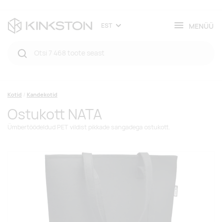
MENÜÜ
EST
Kotid
Kandekotid
Ostukott NATA
Ümbertöödeldud PET vildist pikkade sangadega ostukott.