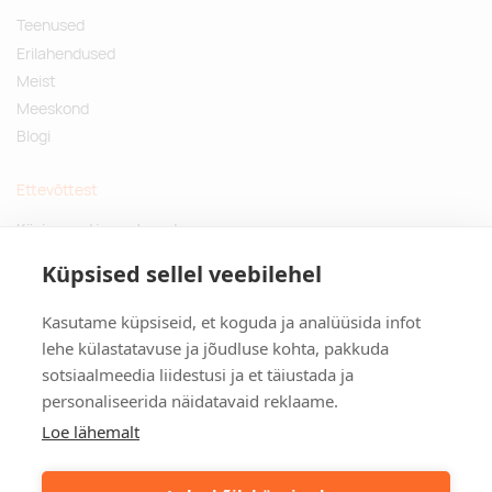
Teenused
Erilahendused
Meist
Meeskond
Blogi
Ettevõttest
Küsimused ja vastused
Jätkusuutlikud kingitused
Küpsised sellel veebilehel
Privaatsuspoliitika
Kasutame küpsiseid, et koguda ja analüüsida infot
Kontakt
lehe külastatavuse ja jõudluse kohta, pakkuda
sotsiaalmeedia liidestusi ja et täiustada ja
Tulika põik 3, Tallinn
personaliseerida näidatavaid reklaame.
info@kinkston.ee
+372 6989 100
Loe lähemalt
Sotsiaalmeedia