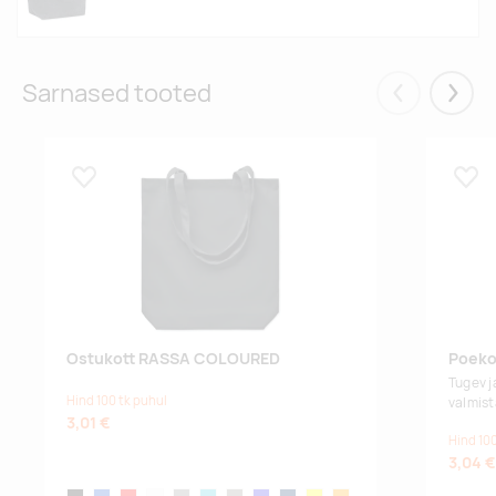
Sarnased tooted
Eelmised
Järgm
Lisa lemmikuks
Lisa
Ostukott RASSA COLOURED
Poekot
Tugev j
Hind 100 tk puhul
valmist
3,01 €
Hind 100
3,04 €