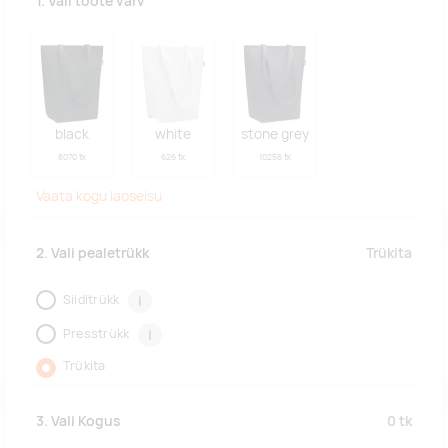
1. Vali toote värv
black
white
stone grey
8070 tk
626 tk
10256 tk
Vaata kogu laoseisu
Trükita
2. Vali pealetrükk
Siiditrükk
i
Presstrükk
i
Trükita
0
tk
3. Vali Kogus