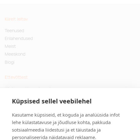
Kiirelt leitav
Teenused
Erilahendused
Meist
Meeskond
Blogi
Ettevõttest
Küsimused ja vastused
Jätkusuutlikud kingitused
Küpsised sellel veebilehel
Privaatsuspoliitika
Kasutame küpsiseid, et koguda ja analüüsida infot
Kontakt
lehe külastatavuse ja jõudluse kohta, pakkuda
sotsiaalmeedia liidestusi ja et täiustada ja
Tulika põik 3, Tallinn
personaliseerida näidatavaid reklaame.
info@kinkston.ee