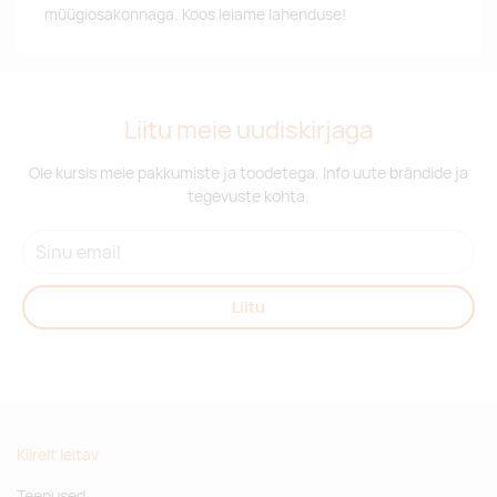
müügiosakonnaga. Koos leiame lahenduse!
Liitu meie uudiskirjaga
Ole kursis meie pakkumiste ja toodetega. Info uute brändide ja
tegevuste kohta.
Liitu
Kiirelt leitav
Teenused