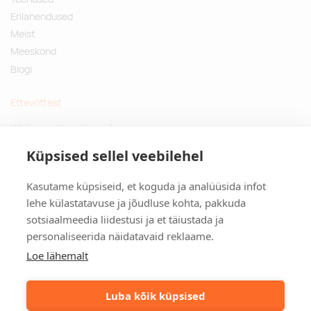
Erilahendused
Meist
Meeskond
Blogi
Ettevõttest
Küsimused ja vastused
Jätkusuutlikud kingitused
Küpsised sellel veebilehel
Privaatsuspoliitika
Kasutame küpsiseid, et koguda ja analüüsida infot
Kontakt
lehe külastatavuse ja jõudluse kohta, pakkuda
sotsiaalmeedia liidestusi ja et täiustada ja
Tulika põik 3, Tallinn
personaliseerida näidatavaid reklaame.
info@kinkston.ee
+372 6989 100
Loe lähemalt
Sotsiaalmeedia
Luba kõik küpsised