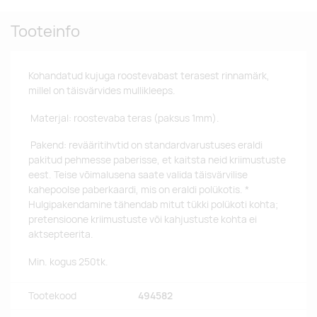
Tooteinfo
Kohandatud kujuga roostevabast terasest rinnamärk,
millel on täisvärvides mullikleeps.
Materjal: roostevaba teras (paksus 1mm).
Pakend: revääritihvtid on standardvarustuses eraldi
pakitud pehmesse paberisse, et kaitsta neid kriimustuste
eest. Teise võimalusena saate valida täisvärvilise
kahepoolse paberkaardi, mis on eraldi polükotis. *
Hulgipakendamine tähendab mitut tükki polükoti kohta;
pretensioone kriimustuste või kahjustuste kohta ei
aktsepteerita.
Min. kogus 250tk.
Tootekood
494582