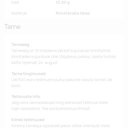
Kaal
10,00 g
Materjal
Roostevaba teras
Tarne
Tarneaeg
Tarneaeg on 12 tööpäeva pärast kujunduse kinnitamist.
Kinnitades kujunduse ühe tööpäeva jooksul, saate tooted
kätte hiljemalt 24. august.
Tarne tingimused
Üle 500 euro tellimuste puhul pakume tasuta tarnet üle
Eesti.
Tellimuste info
Jälgi oma olemasolevaid ning eelnevaid tellimusi meie
login süsteemis. Tee kordustellimusi lihtsalt.
Kiired tellimused
Kiirema tarneaja vajadusel palun võtke ühendust meie