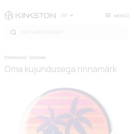
MENÜÜ
EST
Promotooted
Üritustele
Oma kujundusega rinnamärk