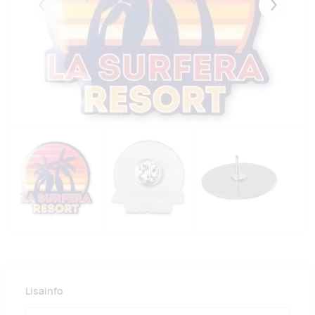
Eelmised
Järgmise
Lisainfo