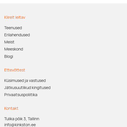
Kiirelt leitav
Teenused
Erilahendused
Meist
Meeskond
Blogi
Ettevõttest
Küsimused ja vastused
Jätkusuutlikud kingitused
Privaatsuspoliitika
Kontakt
Tulika põik 3, Tallinn
info@kinkston.ee