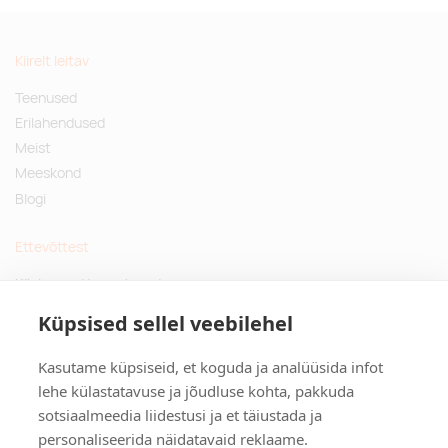
Kiirelt leitav
Teenused
Erilahendused
Meist
Meeskond
Blogi
Ettevõttest
Küsimused ja vastused
Jätkusuutlikud kingitused
Küpsised sellel veebilehel
Privaatsuspoliitika
Kasutame küpsiseid, et koguda ja analüüsida infot
Kontakt
lehe külastatavuse ja jõudluse kohta, pakkuda
sotsiaalmeedia liidestusi ja et täiustada ja
Tulika põik 3, Tallinn
personaliseerida näidatavaid reklaame.
info@kinkston.ee