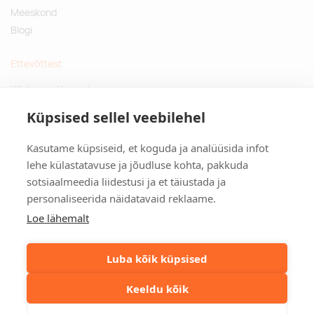
Meeskond
Blogi
Ettevõttest
Küsimused ja vastused
Jätkusuutlikud kingitused
Küpsised sellel veebilehel
Privaatsuspoliitika
Kasutame küpsiseid, et koguda ja analüüsida infot
Kontakt
lehe külastatavuse ja jõudluse kohta, pakkuda
sotsiaalmeedia liidestusi ja et täiustada ja
Tulika põik 3, Tallinn
personaliseerida näidatavaid reklaame.
info@kinkston.ee
+372 6989 100
Loe lähemalt
Sotsiaalmeedia
Luba kõik küpsised
Keeldu kõik