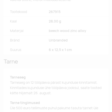
Tootekood
267915
Kaal
28,00 g
Materjal
beech wood zinc alloy
Bränd
Unbranded
Suurus
6 x 12,5 x 1 cm
Tarne
Tarneaeg
Tarneaeg on 12 tööpäeva pärast kujunduse kinnitamist.
Kinnitades kujunduse ühe tööpäeva jooksul, saate tooted
kätte hiljemalt 26. august.
Tarne tingimused
Üle 500 euro tellimuste puhul pakume tasuta tarnet üle