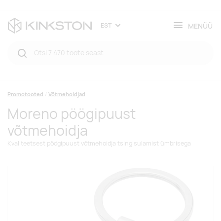
MENÜÜ
EST
Promotooted
Võtmehoidjad
Moreno pöögipuust
võtmehoidja
Kvaliteetsest pöögipuust võtmehoidja tsingisulamist ümbrisega