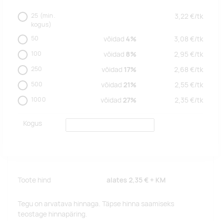
25
(min.
3,22
€/
tk
kogus)
50
võidad
4%
3,08
€/
tk
100
võidad
8%
2,95
€/
tk
250
võidad
17%
2,68
€/
tk
500
võidad
21%
2,55
€/
tk
1000
võidad
27%
2,35
€/
tk
Kogus
Toote hind
alates
2,35 €
+ KM
Tegu on arvatava hinnaga. Täpse hinna saamiseks
teostage hinnapäring.