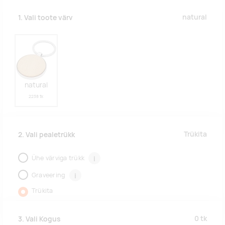
natural
1. Vali toote värv
natural
2238 tk
Trükita
2. Vali pealetrükk
Ühe värviga trükk
i
Graveering
i
Trükita
0
tk
3. Vali Kogus