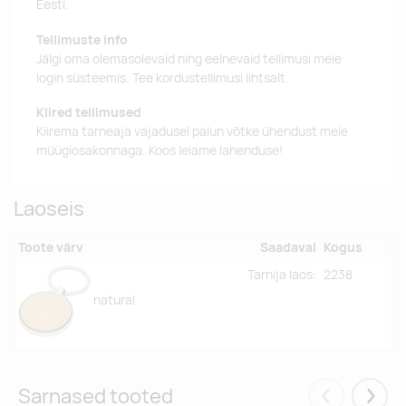
Eesti.
Tellimuste info
Jälgi oma olemasolevaid ning eelnevaid tellimusi meie
login süsteemis. Tee kordustellimusi lihtsalt.
Kiired tellimused
Kiirema tarneaja vajadusel palun võtke ühendust meie
müügiosakonnaga. Koos leiame lahenduse!
Laoseis
Toote värv
Saadaval
Kogus
Tarnija laos:
2238
natural
Sarnased tooted
Eelmised
Järgm