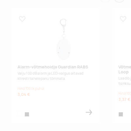
Lisa lemmikuks
Lisa
Alarm-võtmehoidja Guardian RABS
Võtme
Loop
Valju 100 dB alarm ja LED-valgus aitavad
Laadib 
kiiresti tähelepanu tõmmata.
tsinks
Hind 100 tk puhul
Hind 100
3,04 €
3,37 €
white
black
black