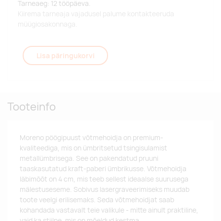
Tarneaeg: 12 tööpäeva.
Kiirema tarneaja vajadusel palume kontakteeruda
müügiosakonnaga.
Lisa päringukorvi
Tooteinfo
Moreno pöögipuust võtmehoidja on premium-
kvaliteediga, mis on ümbritsetud tsingisulamist
metallümbrisega. See on pakendatud pruuni
taaskasutatud kraft-paberi ümbrikusse. Võtmehoidja
läbimõõt on 4 cm, mis teeb sellest ideaalse suurusega
mälestuseseme. Sobivus lasergraveerimiseks muudab
toote veelgi erilisemaks. Seda võtmehoidjat saab
kohandada vastavalt teie valikule - mitte ainult praktiline,
vaid ka stiilne, mis on mõeldud kestma.