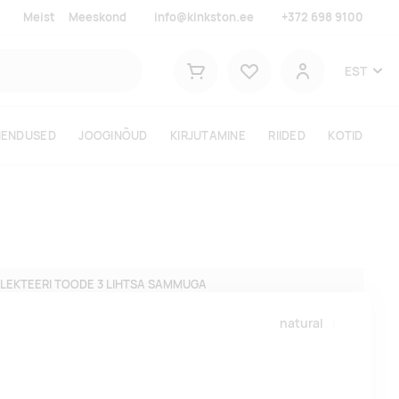
Meist
Meeskond
info@kinkston.ee
+372 698 9100
Lemmikud
EST
Ostukorv
Kasutaja
HENDUSED
JOOGINÕUD
KIRJUTAMINE
RIIDED
KOTID
LEKTEERI TOODE 3 LIHTSA SAMMUGA
natural