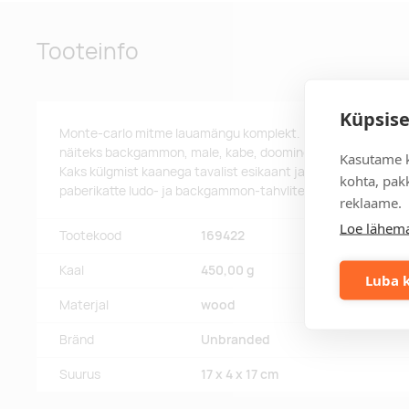
Tooteinfo
Küpsise
Monte-carlo mitme lauamängu komplekt. Puidust karp, mis 
näiteks backgammon, male, kabe, doomino, ludo, mikado ja 
Kasutame k
Kaks külgmist kaanega tavalist esikaant ja tagaküljel male- 
kohta, pakk
paberikatte ludo- ja backgammon-tahvlitele. Juhised kaasas.
reklaame.
Loe lähema
Tootekood
169422
Kaal
450,00 g
Luba k
Materjal
wood
Bränd
Unbranded
Suurus
17 x 4 x 17 cm