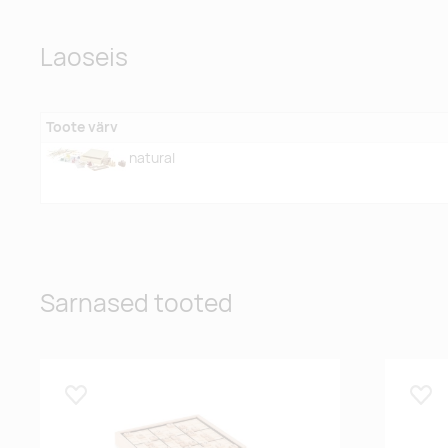
Laoseis
Toote värv
natural
Sarnased tooted
Lisa lemmikuks
Lisa