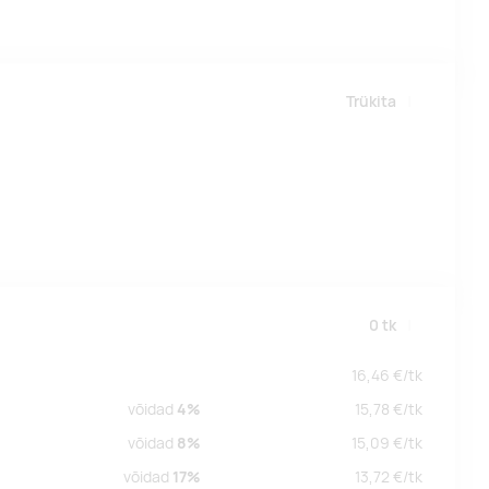
Trükita
0
tk
16,46
€/
tk
võidad
4%
15,78
€/
tk
võidad
8%
15,09
€/
tk
võidad
17%
13,72
€/
tk