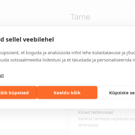
Tarne
d sellel veebilehel
sisaldab mitut mängu, nagu
Tarneaeg
kõikvõimalikud kaardimängud.
Tarneaeg on 12 tööpäeva pära
üpsiseid, et koguda ja analüüsida infot lehe külastatavuse ja jõu
/ kabelaud. Täiendav
tööpäeva jooksul, saate toote
uda sotsiaalmeedia liidestusi ja et täiustada ja personaliseerida 
 Puit.
Tarne tingimused
lt
Üle 500 euro tellimuste puhul
Tellimuste info
õik küpsised
Keeldu kõik
Küpsiste s
Jälgi oma olemasolevaid ning 
lihtsalt.
Kiired tellimused
Kiirema tarneaja vajadusel p
lahenduse!