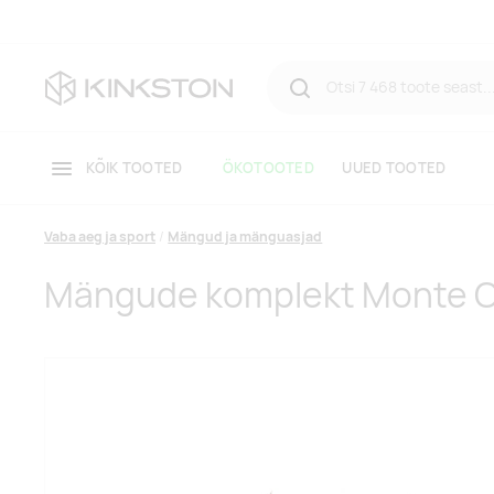
KÕIK TOOTED
ÖKOTOOTED
UUED TOOTED
Vaba aeg ja sport
Mängud ja mänguasjad
Mängude komplekt Monte C