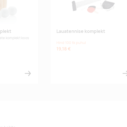
plekt
Lauatennise komplekt
kate komplekt koos
Hind 100 tk puhul
19,18 €