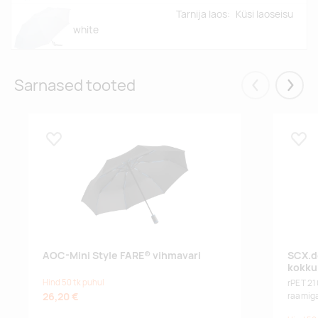
Tarnija laos:
Küsi laoseisu
white
Tarnija laos:
Küsi laoseisu
Sarnased tooted
grey ws
Eelmised
Järgm
Tarnija laos:
Küsi laoseisu
Lisa lemmikuks
Lisa
lime ws
Tarnija laos:
Küsi laoseisu
marine ws
Tarnija laos:
Küsi laoseisu
AOC-Mini Style FARE® vihmavari
SCX.d
natural
kokku
Hind 50 tk puhul
rPET 21
26,20 €
raamig
Tarnija laos:
Küsi laoseisu