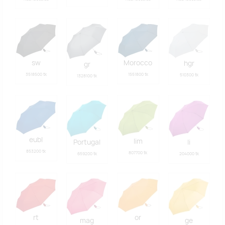
sw
Morocco
hgr
gr
3518500 tk
1551800 tk
510300 tk
1328100 tk
eubl
lim
Portugal
li
853200 tk
807700 tk
659200 tk
204000 tk
rt
or
mag
ge