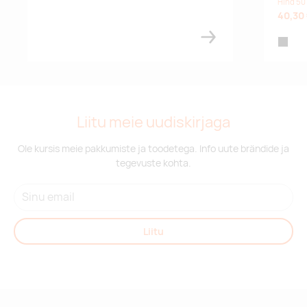
Hind 50
red ws
40,30
black
Tarnija laos:
Küsi laoseisu
black ws
Tarnija laos:
3518500
sw
Liitu meie uudiskirjaga
Ole kursis meie pakkumiste ja toodetega. Info uute brändide ja
Tarnija laos:
1328100
tegevuste kohta.
gr
Tarnija laos:
1551800
Morocco
Liitu
Tarnija laos:
510300
hgr