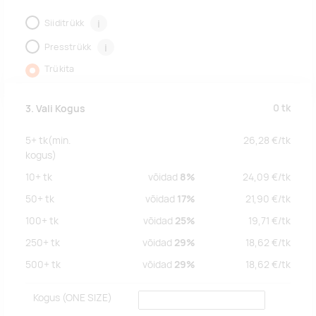
Siiditrükk
i
Presstrükk
i
Trükita
0
tk
3. Vali Kogus
5+
tk
(min.
26,28
€/
tk
kogus)
10+
tk
võidad
8%
24,09
€/
tk
50+
tk
võidad
17%
21,90
€/
tk
100+
tk
võidad
25%
19,71
€/
tk
250+
tk
võidad
29%
18,62
€/
tk
500+
tk
võidad
29%
18,62
€/
tk
Kogus
(ONE SIZE)