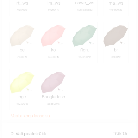
nawe_ws
rt_ws
lim_ws
ma_ws
Küsi laoseisu
691100 tk
274100 tk
1249900 tk
be
ko
flgru
br
71600 tk
123000 tk
259200 tk
8900 tk
nge
Bangladesh
102300 tk
258800 tk
Vaata kogu laoseisu
Trükita
2. Vali pealetrükk