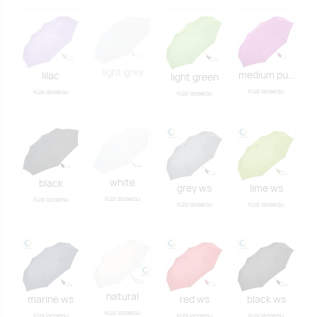
light grey
medium purple
lilac
light green
Küsi laoseisu
Küsi laoseisu
Küsi laoseisu
white
black
grey ws
lime ws
Küsi laoseisu
Küsi laoseisu
Küsi laoseisu
Küsi laoseisu
natural
marine ws
red ws
black ws
Küsi laoseisu
Küsi laoseisu
Küsi laoseisu
Küsi laoseisu