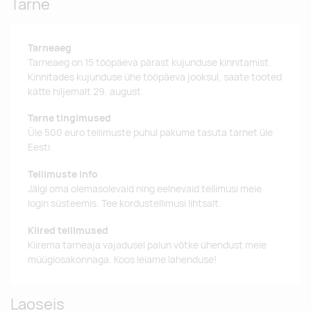
Tarne
Tarneaeg
Tarneaeg on 15 tööpäeva pärast kujunduse kinnitamist.
Kinnitades kujunduse ühe tööpäeva jooksul, saate tooted
kätte hiljemalt 29. august.
Tarne tingimused
Üle 500 euro tellimuste puhul pakume tasuta tarnet üle
Eesti.
Tellimuste info
Jälgi oma olemasolevaid ning eelnevaid tellimusi meie
login süsteemis. Tee kordustellimusi lihtsalt.
Kiired tellimused
Kiirema tarneaja vajadusel palun võtke ühendust meie
müügiosakonnaga. Koos leiame lahenduse!
Laoseis