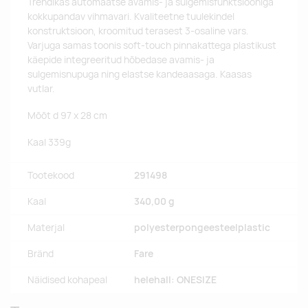
Trendikas automaatse avamis- ja sulgemisfunktsiooniga
kokkupandav vihmavari. Kvaliteetne tuulekindel
konstruktsioon, kroomitud terasest 3-osaline vars.
Varjuga samas toonis soft-touch pinnakattega plastikust
käepide integreeritud hõbedase avamis- ja
sulgemisnupuga ning elastse kandeaasaga. Kaasas
vutlar.
Mõõt d 97 x 28 cm
Kaal 339g
Tootekood
291498
Kaal
340,00 g
Materjal
polyesterpongeesteelplastic
Bränd
Fare
Näidised kohapeal
helehall: ONESIZE