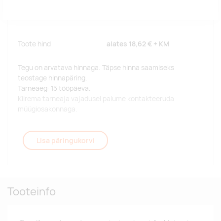
Toote hind
alates
18,62 €
+ KM
Tegu on arvatava hinnaga. Täpse hinna saamiseks
teostage hinnapäring.
Tarneaeg: 15 tööpäeva.
Kiirema tarneaja vajadusel palume kontakteeruda
müügiosakonnaga.
Lisa päringukorvi
Tooteinfo