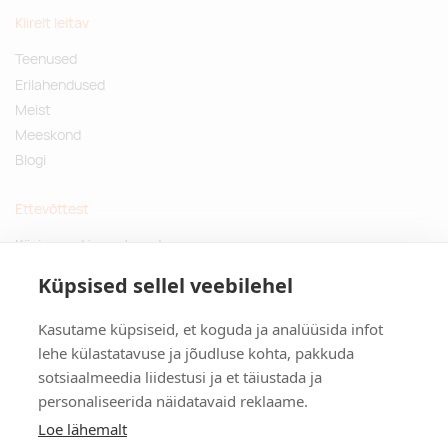
Tarnija laos:
853200
Kiirelt leitav
eubl
Teenused
Erilahendused
Tarnija laos:
659200
Meist
Portugal
Meeskond
Blogi
Tarnija laos:
807700
lim
Ettevõttest
Küsimused ja vastused
Tarnija laos:
204000
Jätkusuutlikud kingitused
li
Küpsised sellel veebilehel
Privaatsuspoliitika
Kasutame küpsiseid, et koguda ja analüüsida infot
Tarnija laos:
890100
Kontakt
lehe külastatavuse ja jõudluse kohta, pakkuda
rt
sotsiaalmeedia liidestusi ja et täiustada ja
Tulika põik 3, Tallinn
personaliseerida näidatavaid reklaame.
info@kinkston.ee
Tarnija laos:
687100
+372 6989 100
Loe lähemalt
mag