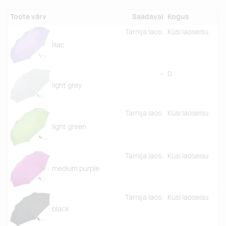
Toote värv
Saadaval
Kogus
Tarnija laos:
Küsi laoseisu
lilac
-
0
light grey
Tarnija laos:
Küsi laoseisu
light green
Tarnija laos:
Küsi laoseisu
medium purple
Tarnija laos:
Küsi laoseisu
black