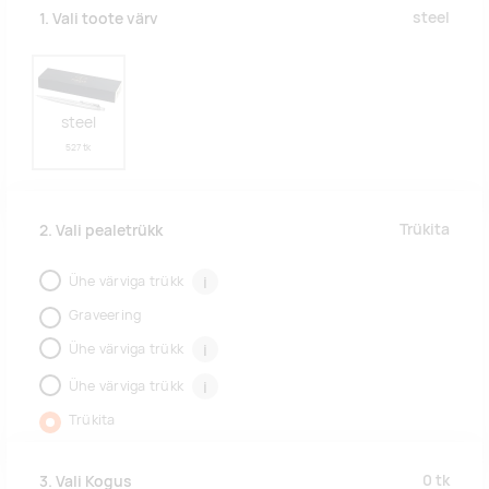
steel
1. Vali toote värv
steel
527 tk
Trükita
2. Vali pealetrükk
Ühe värviga trükk
i
Graveering
Ühe värviga trükk
i
Ühe värviga trükk
i
Trükita
0
tk
3. Vali Kogus