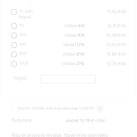
10
(min.
17,54
€/
tk
kogus)
50
võidad
4%
16,81
€/
tk
100
võidad
8%
16,08
€/
tk
250
võidad
17%
14,62
€/
tk
500
võidad
21%
13,89
€/
tk
1000
võidad
27%
12,79
€/
tk
Kogus
Soovin tootele oma kujundusega ümbrist
i
Toote hind
alates
12,79 €
+ KM
Tegu on arvatava hinnaga. Täpse hinna saamiseks