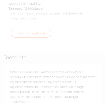
teostage hinnapäring.
Tarneaeg: 12 tööpäeva.
Kiirema tarneaja vajadusel palume kontakteeruda
müügiosakonnaga.
Lisa päringukorvi
Tooteinfo
Jotter on viimase 60. aasta autentne disainiikoon.
Iseloomuliku disainiga Jotter on Parkeri kõige populaarsem
kirjutusvahend, millel on lisaks oma signatuur
vajutusmehhanism. Pakendatud Parker kinkekarpi.
Komplektis on lisaks üks täitesüsi (0,5 mm teravik).
Pliiatsil on sisseehitatud kustukumm. Materjal:
roostevaba teras.