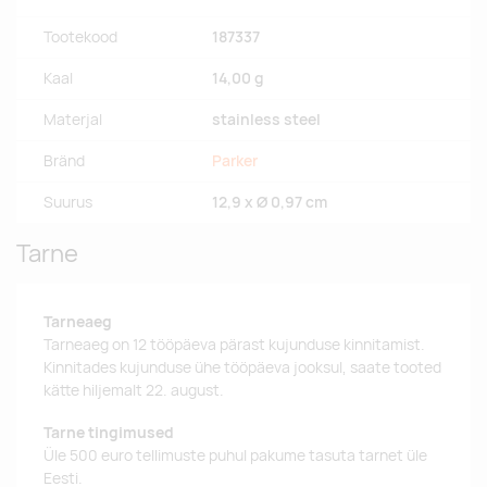
Tootekood
187337
Kaal
14,00 g
Materjal
stainless steel
Bränd
Parker
Suurus
12,9 x Ø 0,97 cm
Tarne
Tarneaeg
Tarneaeg on 12 tööpäeva pärast kujunduse kinnitamist.
Kinnitades kujunduse ühe tööpäeva jooksul, saate tooted
kätte hiljemalt 22. august.
Tarne tingimused
Üle 500 euro tellimuste puhul pakume tasuta tarnet üle
Eesti.