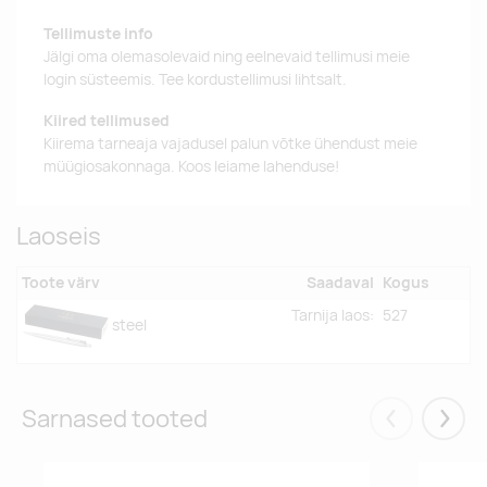
Tellimuste info
Jälgi oma olemasolevaid ning eelnevaid tellimusi meie
login süsteemis. Tee kordustellimusi lihtsalt.
Kiired tellimused
Kiirema tarneaja vajadusel palun võtke ühendust meie
müügiosakonnaga. Koos leiame lahenduse!
Laoseis
Toote värv
Saadaval
Kogus
Tarnija laos:
527
steel
Sarnased tooted
Eelmised
Järgm