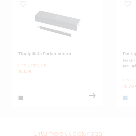
Lisa lemmikuks
Lisa
Tindipliiats Parker Vector
Pastap
Parkeri
Hind 100 tk puhul
pastapl
16,15 €
Hind 100
16,70 
black
steel
Liitu meie uudiskirjaga