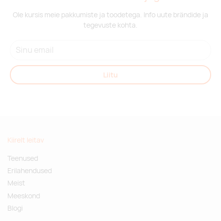
Ole kursis meie pakkumiste ja toodetega. Info uute brändide ja
tegevuste kohta.
Liitu
Kiirelt leitav
Teenused
Erilahendused
Meist
Meeskond
Blogi