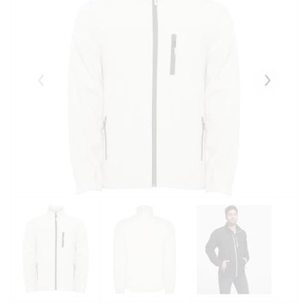
Eelmised
Järgmise