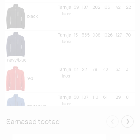
Tarnija
59
187
202
166
42
22
laos
:
black
Tarnija
15
365
988
1026
127
70
laos
:
navy/blue
Tarnija
12
22
78
42
33
3
laos
:
red
Tarnija
50
107
110
61
29
0
laos
:
royal blue
Sarnased tooted
Eelmised
Järgm
Tarnija
22
32
49
72
42
13
laos
:
bottle