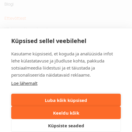
Blogi
Ettevõttest
Küsimused ja vastused
Jätkusuutlikud kingitused
Küpsised sellel veebilehel
Privaatsuspoliitika
Kasutame küpsiseid, et koguda ja analüüsida infot
Kontakt
lehe külastatavuse ja jõudluse kohta, pakkuda
sotsiaalmeedia liidestusi ja et täiustada ja
Tulika põik 3, Tallinn
personaliseerida näidatavaid reklaame.
info@kinkston.ee
+372 6989 100
Loe lähemalt
Sotsiaalmeedia
Luba kõik küpsised
Keeldu kõik
©2026. Kinkston. Kõik õigused kaitstud.
Küpsiste seaded