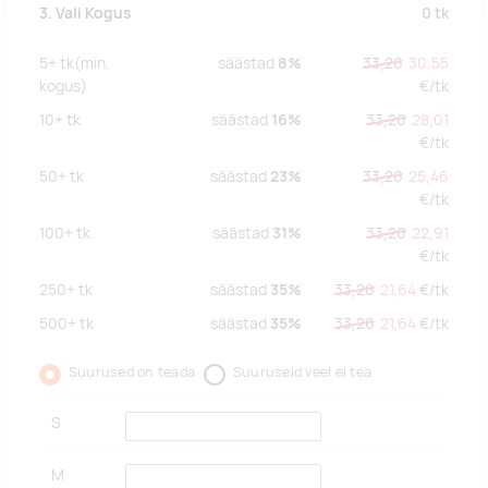
0
tk
3. Vali Kogus
5+
tk
(min.
säästad
8%
33,26
30,55
kogus)
€/
tk
10+
tk
säästad
16%
33,26
28,01
€/
tk
50+
tk
säästad
23%
33,26
25,46
€/
tk
100+
tk
säästad
31%
33,26
22,91
€/
tk
250+
tk
säästad
35%
33,26
21,64
€/
tk
500+
tk
säästad
35%
33,26
21,64
€/
tk
Suurused on teada
Suuruseid veel ei tea
S
M