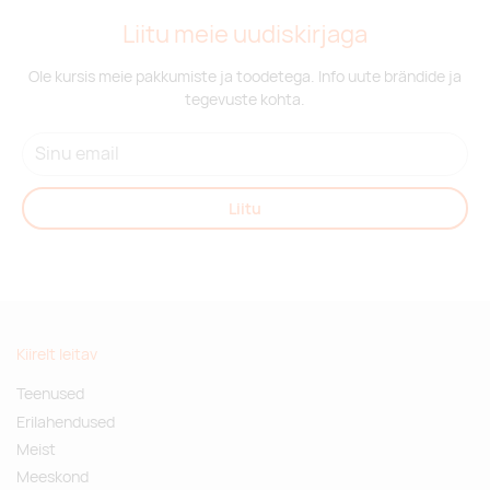
Liitu meie uudiskirjaga
Ole kursis meie pakkumiste ja toodetega. Info uute brändide ja
tegevuste kohta.
Liitu
Kiirelt leitav
Teenused
Erilahendused
Meist
Meeskond