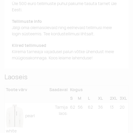
Üle 500 euro tellimuste puhul pakume tasuta tarnet üle
Eesti.
Tellimuste info
Jälgi oma olemasolevaid ning eelnevaid tellimusi meie
login süsteemis. Tee kordustellimusi lihtsalt.
Kiired tellimused
Kiirema tarneaja vajadusel palun võtke ühendust meie
müügiosakonnaga. Koos leiame lahenduse!
Laoseis
Toote värv
Saadaval
Kogus
S
M
L
XL
2XL
3XL
Tarnija
62
56
62
36
13
20
laos
:
pearl
white