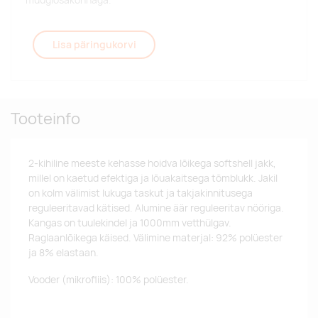
Lisa päringukorvi
Tooteinfo
2-kihiline meeste kehasse hoidva lõikega softshell jakk,
millel on kaetud efektiga ja lõuakaitsega tõmblukk. Jakil
on kolm välimist lukuga taskut ja takjakinnitusega
reguleeritavad kätised. Alumine äär reguleeritav nööriga.
Kangas on tuulekindel ja 1000mm vetthülgav.
Raglaanlõikega käised. Välimine materjal: 92% polüester
ja 8% elastaan.
Vooder (mikrofliis): 100% polüester.