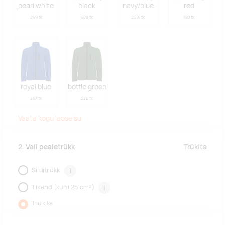
pearl white
black
navy/blue
red
249 tk
678 tk
2591 tk
190 tk
royal blue
bottle green
357 tk
230 tk
Vaata kogu laoseisu
Trükita
2. Vali pealetrükk
Siiditrükk
i
Tikand (kuni 25 cm²)
i
Trükita