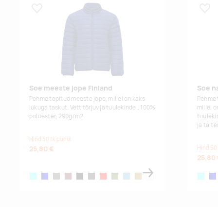
Lisa lemmikuks
Lisa
green
Soe meeste jope Finland
Soe na
Pehme tepitud meeste jope, millel on kaks
Pehme t
lukuga taskut. Vett tõrjuv ja tuulekindel. 100%
millel o
polüester, 290g/m2.
tuuleki
ja täit
Hind 50 tk puhul
25,80 €
Hind 50
25,80
electric blue
navy/blue
ebony
garnet
black
heather black
red
militar green
storm blue
curry yellow
plum red
electric
nav