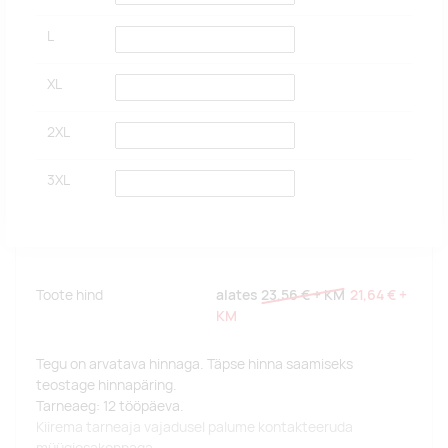
L
XL
2XL
3XL
Toote hind
alates
23,56 €
+ KM
21,64 €
+
KM
Tegu on arvatava hinnaga. Täpse hinna saamiseks
teostage hinnapäring.
Tarneaeg: 12 tööpäeva.
Kiirema tarneaja vajadusel palume kontakteeruda
müügiosakonnaga.