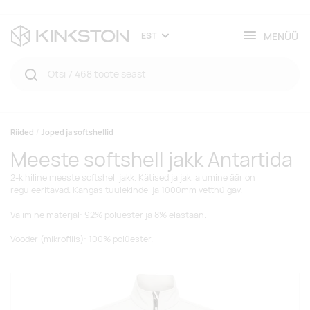
MENÜÜ
EST
Riided
Joped ja softshellid
Meeste softshell jakk Antartida
2-kihiline meeste softshell jakk. Kätised ja jaki alumine äär on
reguleeritavad. Kangas tuulekindel ja 1000mm vetthülgav.
Välimine materjal: 92% polüester ja 8% elastaan.
Vooder (mikrofliis): 100% polüester.