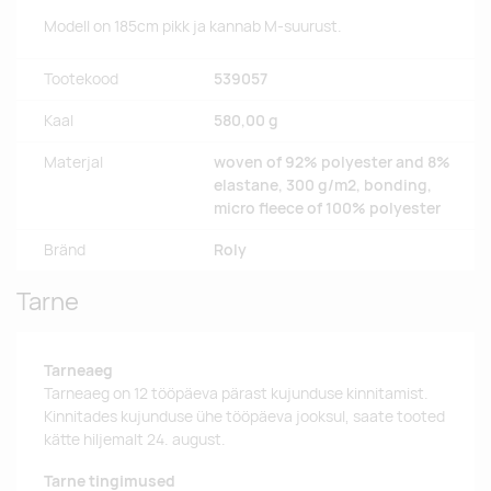
Modell on 185cm pikk ja kannab M-suurust.
Tootekood
539057
Kaal
580,00 g
Materjal
woven of 92% polyester and 8%
elastane, 300 g/m2, bonding,
micro fleece of 100% polyester
Bränd
Roly
Tarne
Tarneaeg
Tarneaeg on 12 tööpäeva pärast kujunduse kinnitamist.
Kinnitades kujunduse ühe tööpäeva jooksul, saate tooted
kätte hiljemalt 24. august.
Tarne tingimused