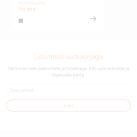
Hind 50 tk puhul
192,96 €
black
Liitu meie uudiskirjaga
Ole kursis meie pakkumiste ja toodetega. Info uute brändide ja
tegevuste kohta.
Liitu