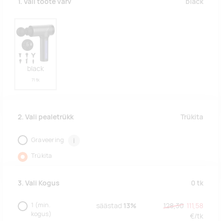
black
1. Vali toote värv
black
71 tk
Trükita
2. Vali pealetrükk
Graveering
i
Trükita
0
tk
3. Vali Kogus
1
(min.
säästad
13%
128,30
111,58
kogus)
€/
tk