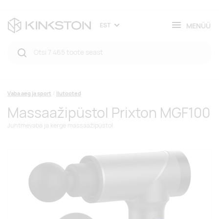
MENÜÜ
EST
Vaba aeg ja sport
Ilutooted
Massaažipüstol Prixton MGF100
Juhtmevaba ja kerge massaažipüstol.