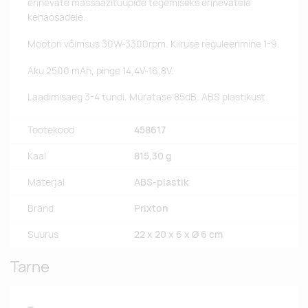
erinevate massaažitüüpide tegemiseks erinevatele
kehaosadele.
Mootori võimsus 30W-3300rpm. Kiiruse reguleerimine 1-9.
Aku 2500 mAh, pinge 14,4V-16,8V.
Laadimisaeg 3-4 tundi. Müratase 85dB. ABS plastikust.
Tootekood
458617
Kaal
815,30 g
Materjal
ABS-plastik
Bränd
Prixton
Suurus
22 x 20 x 6 x Ø 6 cm
Tarne