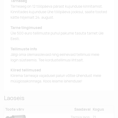
Tarneaeg
Tarneaeg on 12 tööpäeva pärast kujunduse kinnitamist.
Kinnitades kujunduse ühe tööpäeva jooksul, saate tooted
kätte hiljemalt 24. august.
Tarne tingimused
Üle 500 euro tellimuste puhul pakume tasuta tarnet üle
Eesti.
Tellimuste info
Jälgi oma olemasolevaid ning eelnevaid tellimusi meie
login süsteemis. Tee kordustellimusi lihtsalt.
Kiired tellimused
Kiirema tarneaja vajadusel palun võtke ühendust meie
müügiosakonnaga. Koos leiame lahenduse!
Laoseis
Toote värv
Saadaval
Kogus
Tarnija laos:
71