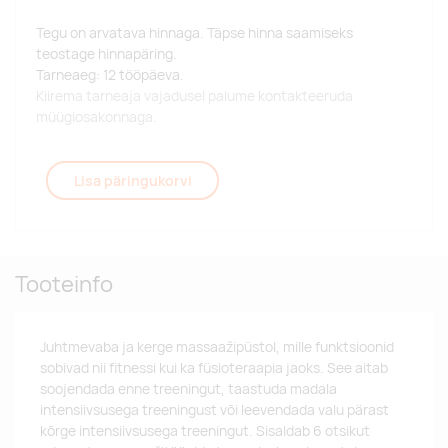
Tegu on arvatava hinnaga. Täpse hinna saamiseks
teostage hinnapäring.
Tarneaeg: 12 tööpäeva.
Kiirema tarneaja vajadusel palume kontakteeruda
müügiosakonnaga.
Lisa päringukorvi
Tooteinfo
Juhtmevaba ja kerge massaažipüstol, mille funktsioonid
sobivad nii fitnessi kui ka füsioteraapia jaoks. See aitab
soojendada enne treeningut, taastuda madala
intensiivsusega treeningust või leevendada valu pärast
kõrge intensiivsusega treeningut. Sisaldab 6 otsikut