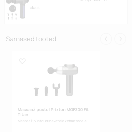
black
Sarnased tooted
Eelmised
Järgm
Lisa lemmikuks
Massaažipüstol Prixton MGF300 Fit
Titan
Massaažipüstol erinevatele kehaosadele.