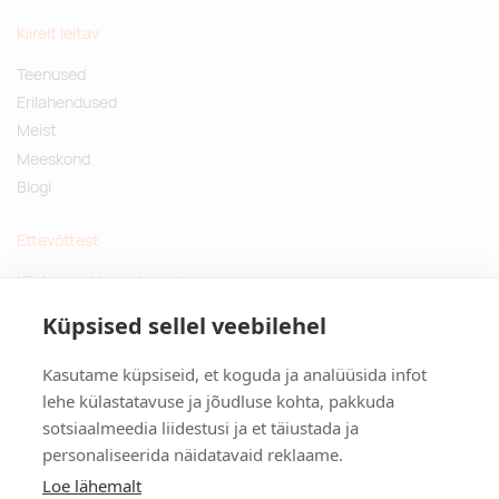
Kiirelt leitav
Teenused
Erilahendused
Meist
Meeskond
Blogi
Ettevõttest
Küsimused ja vastused
Jätkusuutlikud kingitused
Küpsised sellel veebilehel
Privaatsuspoliitika
Kasutame küpsiseid, et koguda ja analüüsida infot
Kontakt
lehe külastatavuse ja jõudluse kohta, pakkuda
sotsiaalmeedia liidestusi ja et täiustada ja
Tulika põik 3, Tallinn
personaliseerida näidatavaid reklaame.
info@kinkston.ee
+372 6989 100
Loe lähemalt