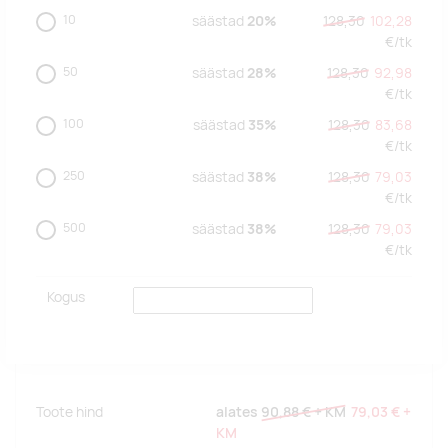
10
säästad
20%
128,30
102,28
€/
tk
50
säästad
28%
128,30
92,98
€/
tk
100
säästad
35%
128,30
83,68
€/
tk
250
säästad
38%
128,30
79,03
€/
tk
500
säästad
38%
128,30
79,03
€/
tk
Kogus
Toote hind
alates
90,88 €
+ KM
79,03 €
+
KM