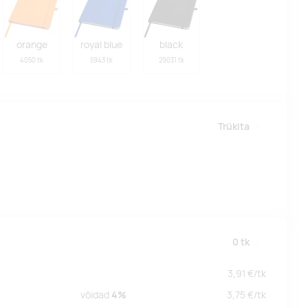
orange
royal blue
black
4050 tk
5943 tk
29031 tk
Trükita
0
tk
3,91
€/
tk
võidad
4%
3,75
€/
tk