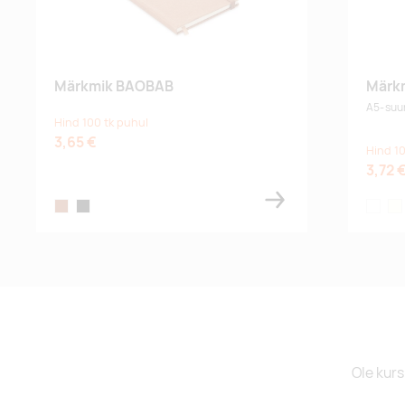
Märkmik BAOBAB
Märkm
A5-suu
Hind 100 tk puhul
3,65 €
Hind 10
3,72 
brown
black
white
ivo
Ole kurs