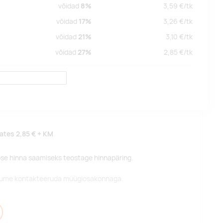
võidad
8%
3,59
€/
tk
võidad
17%
3,26
€/
tk
võidad
21%
3,10
€/
tk
võidad
27%
2,85
€/
tk
lates
2,85 €
+ KM
pse hinna saamiseks teostage hinnapäring.
alume kontakteeruda müügiosakonnaga.