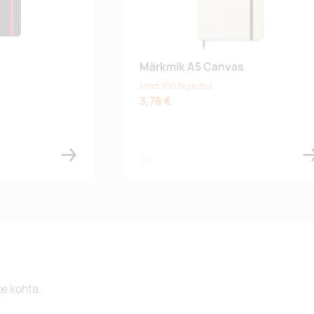
Märkmik A5 Canvas
Hind 100 tk puhul
3,78 €
k grey
ark grey
beige
te kohta.