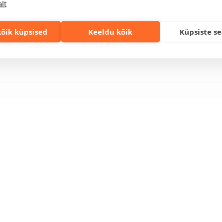
lt
lahenduse!
õik küpsised
Keeldu kõik
Küpsiste s