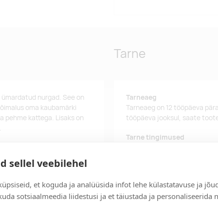
Tarne
n ümardatud nurgad. See on
Tarneaeg
 võimalus oma kaubamärki
Tarneaeg on 12 tööpäeva pära
ja pehme kattega. Lisaks on
tööpäeva jooksul, saate toote
.
Tarne tingimused
Üle 500 euro tellimuste puhul
d sellel veebilehel
Tellimuste info
Jälgi oma olemasolevaid ning 
üpsiseid, et koguda ja analüüsida infot lehe külastatavuse ja jõu
lihtsalt.
uda sotsiaalmeedia liidestusi ja et täiustada ja personaliseerida 
Kiired tellimused
Kiirema tarneaja vajadusel p