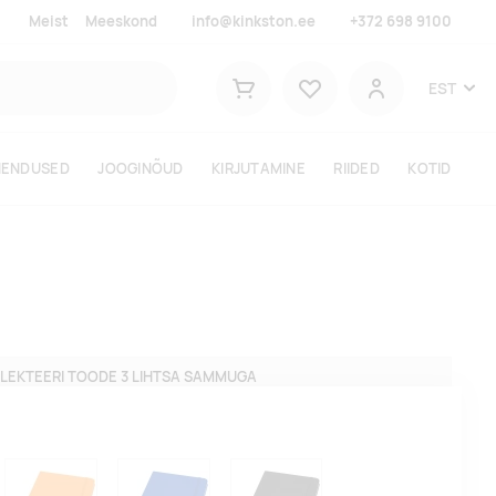
Meist
Meeskond
info@kinkston.ee
+372 698 9100
Lemmikud
EST
Ostukorv
Kasutaja
HENDUSED
JOOGINÕUD
KIRJUTAMINE
RIIDED
KOTID
LEKTEERI TOODE 3 LIHTSA SAMMUGA