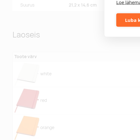
Loe lähema
Suurus
21,2 x 14,6 cm
Luba k
Laoseis
Toote värv
white
red
orange