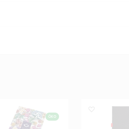
 lemmikuks
Lisa lemmikuks
ÖKO