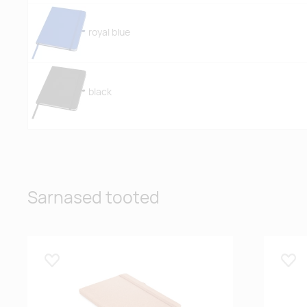
royal blue
black
Sarnased tooted
Lisa lemmikuks
Lisa