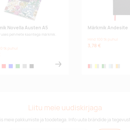
ik Novella Austen A5
Märkmik Andesite
ruses pehmete kaantega märkmik.
Hind 100 tk puhul
3,78 €
0 tk puhul
€
ry white
red
blue
green
grey
black
red/dark-grey
yellow/dark grey
green/dark grey
light blue/dar
orange/d
Liitu meie uudiskirjaga
is meie pakkumiste ja toodetega. Info uute brändide ja tegevus