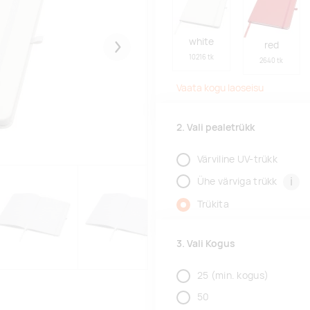
white
red
Järgmised
10216 tk
2640 tk
Vaata kogu laoseisu
2. Vali pealetrükk
Värviline UV-trükk
i
Ühe värviga trükk
Trükita
3. Vali Kogus
25
(min. kogus)
50