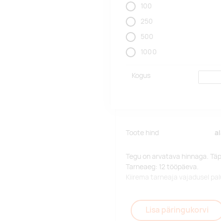
100
250
500
1000
Kogus
Toote hind
a
Tegu on arvatava hinnaga. Tä
Tarneaeg: 12 tööpäeva.
Kiirema tarneaja vajadusel p
Lisa päringukorvi