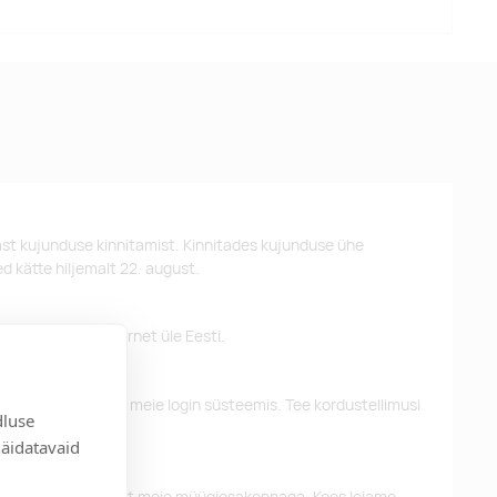
st kujunduse kinnitamist. Kinnitades kujunduse ühe
d kätte hiljemalt 22. august.
 pakume tasuta tarnet üle Eesti.
eelnevaid tellimusi meie login süsteemis. Tee kordustellimusi
dluse
näidatavaid
alun võtke ühendust meie müügiosakonnaga. Koos leiame