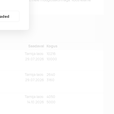
eaded
Saadaval
Kogus
Tarnija laos:
10216
29.07.2026
10000
Tarnija laos:
2640
29.07.2026
3160
Tarnija laos:
4050
14.10.2026
5000