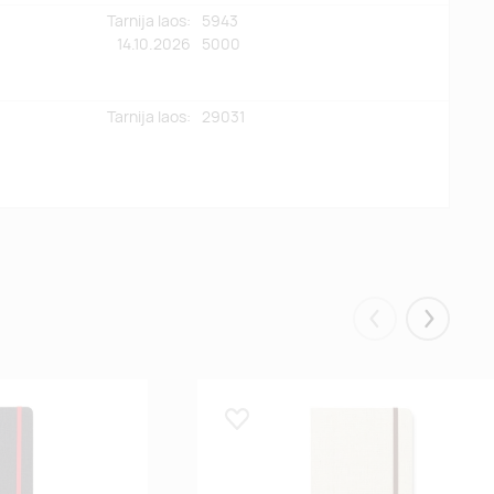
Tarnija laos:
5943
14.10.2026
5000
Tarnija laos:
29031
Eelmised
Järgmis
Lisa lemmikuks