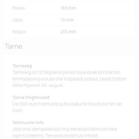
Pikkus
165 mm
Laius
10 mm
Kõrgus
210 mm
Tarne
Tarneaeg
Tarneaeg on 12 tööpäeva pärast kujunduse kinnitamist.
Kinnitades kujunduse ühe tööpäeva jooksul, saate tooted
kätte hiljemalt 26. august.
Tarne tingimused
Üle 500 euro tellimuste puhul pakume tasuta tarnet üle
Eesti.
Tellimuste info
Jälgi oma olemasolevaid ning eelnevaid tellimusi meie
login süsteemis. Tee kordustellimusi lihtsalt.