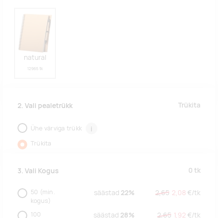
natural
12965 tk
Trükita
2. Vali pealetrükk
Ühe värviga trükk
i
Trükita
0
tk
3. Vali Kogus
50
(min.
säästad
22%
2,65
2,08
€/
tk
kogus)
100
säästad
28%
2,65
1,92
€/
tk