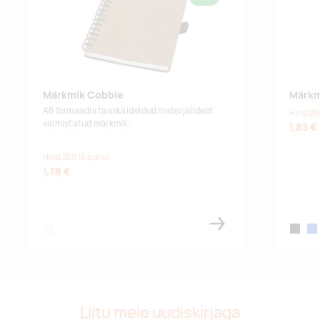
Märkmik Cobble
Märkm
A6 formaadis taaskäideldud materjalidest
Hind 25
valmistatud märkmik.
1,83 €
Hind 250 tk puhul
1,78 €
natural
black
blu
Liitu meie uudiskirjaga