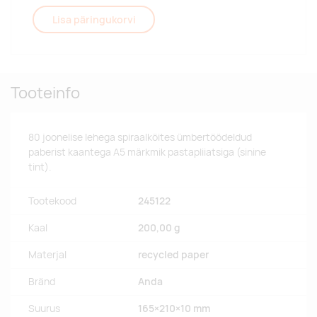
Lisa päringukorvi
Tooteinfo
80 joonelise lehega spiraalköites ümbertöödeldud
paberist kaantega A5 märkmik pastapliiatsiga (sinine
tint).
Tootekood
245122
Kaal
200,00 g
Materjal
recycled paper
Bränd
Anda
Suurus
165×210×10 mm