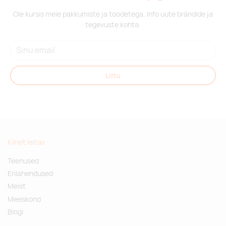
Ole kursis meie pakkumiste ja toodetega. Info uute brändide ja
tegevuste kohta.
Liitu
Kiirelt leitav
Teenused
Erilahendused
Meist
Meeskond
Blogi