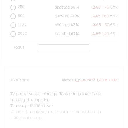
250
säästad
34%
2,65
1,76
€/
tk
500
säästad
40%
2,65
1,60
€/
tk
1000
säästad
43%
2,65
1,52
€/
tk
2000
säästad
47%
2,65
1,40
€/
tk
Kogus
Toote hind
alates
1,79 €
+ KM
1,40 €
+ KM
Tegu on arvatava hinnaga. Täpse hinna saamiseks
teostage hinnapäring.
Tarneaeg: 12 tööpäeva.
Kiirema tarneaja vajadusel palume kontakteeruda
müügiosakonnaga.