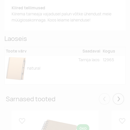
Kiired tellimused
Kiirema tarneaja vajadusel palun võtke ühendust meie
müügiosakonnaga. Koos leiame lahenduse!
Laoseis
Toote värv
Saadaval
Kogus
Tarnija laos:
12965
natural
Sarnased tooted
Eelmised
Järgm
Lisa lemmikuks
Lisa
ÖKO