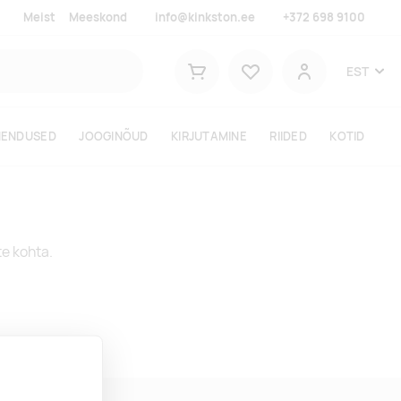
Meist
Meeskond
info@kinkston.ee
+372 698 9100
Lemmikud
EST
Ostukorv
Kasutaja
HENDUSED
JOOGINÕUD
KIRJUTAMINE
RIIDED
KOTID
te kohta.