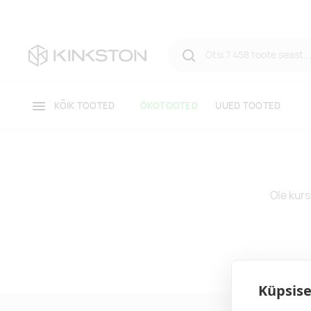
KÕIK TOOTED
ÖKOTOOTED
UUED TOOTED
Ole kurs
Küpsise