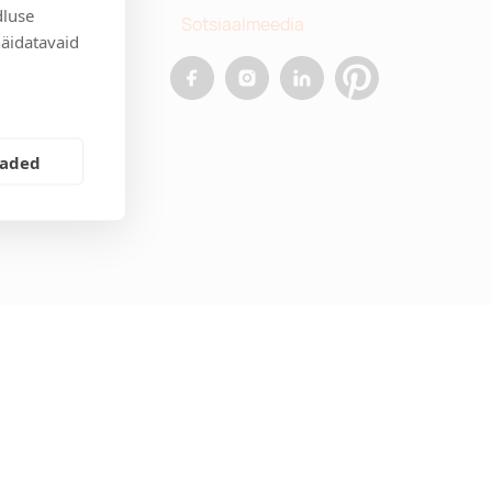
dluse
Sotsiaalmeedia
näidatavaid
allinn
.ee
eaded