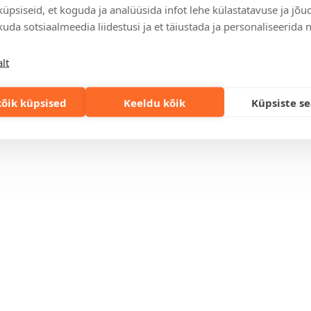
üpsiseid, et koguda ja analüüsida infot lehe külastatavuse ja jõu
relt leitav
Ettevõttest
Kontakt
uda sotsiaalmeedia liidestusi ja et täiustada ja personaliseerida 
enused
Küsimused ja
Tulika põik 3, T
vastused
info@kinkston
lt
lahendused
+372 6989 100
Jätkusuutlikud
st
kingitused
eskond
õik küpsised
Keeldu kõik
Küpsiste s
Privaatsuspoliitika
gi