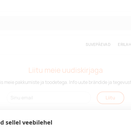
SUVEPÄEVAD
ERILA
Liitu meie uudiskirjaga
is meie pakkumiste ja toodetega. Info uute brändide ja tegevus
Liitu
d sellel veebilehel