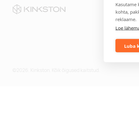
Kasutame k
Kii
kohta, pakk
reklaame.
Te
Loe lähema
Eri
Mei
Me
Luba k
Blo
©2026. Kinkston. Kõik õigused kaitstud.