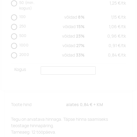
50
(min.
1,25
€/
tk
kogus)
100
võidad
8%
1,15
€/
tk
250
võidad
15%
1,06
€/
tk
500
võidad
23%
0,96
€/
tk
1000
võidad
27%
0,91
€/
tk
2000
võidad
33%
0,84
€/
tk
Kogus
Toote hind
alates
0,84 €
+ KM
Tegu on arvatava hinnaga. Täpse hinna saamiseks
teostage hinnapäring.
Tarneaeg: 12 tööpäeva.