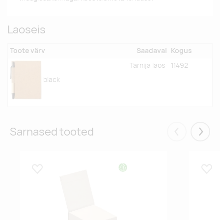
Laoseis
Toote värv
Saadaval
Kogus
Tarnija laos:
11492
black
Sarnased tooted
Eelmised
Järgm
Lisa lemmikuks
Lisa