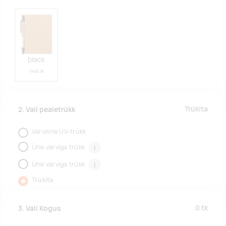
black
11492 tk
Trükita
2. Vali pealetrükk
Värviline UV-trükk
Ühe värviga trükk
i
Ühe värviga trükk
i
Trükita
0
tk
3. Vali Kogus