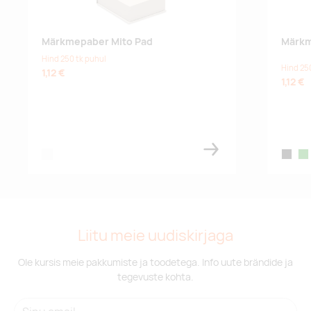
Märkmepaber Mito Pad
Märkm
Hind 250 tk puhul
Hind 25
1,12 €
1,12 €
white
black
gr
Liitu meie uudiskirjaga
Ole kursis meie pakkumiste ja toodetega. Info uute brändide ja
tegevuste kohta.