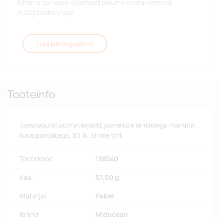
Kiirema tarneaja vajadusel palume kontakteeruda
müügiosakonnaga.
Lisa päringukorvi
Tooteinfo
Taaskasutatud materjalist jooneliste lehtedega märkmik
koos pastakaga, 80 lk. Sinine tint.
Tootekood
138540
Kaal
57,00 g
Materjal
Paber
Bränd
Midocean