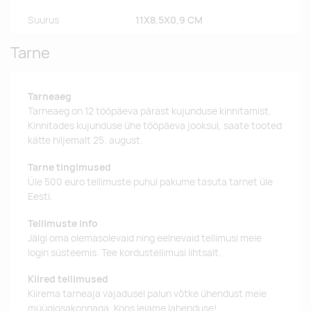
Suurus
11X8,5X0,9 CM
Tarne
Tarneaeg
Tarneaeg on 12 tööpäeva pärast kujunduse kinnitamist.
Kinnitades kujunduse ühe tööpäeva jooksul, saate tooted
kätte hiljemalt 25. august.
Tarne tingimused
Üle 500 euro tellimuste puhul pakume tasuta tarnet üle
Eesti.
Tellimuste info
Jälgi oma olemasolevaid ning eelnevaid tellimusi meie
login süsteemis. Tee kordustellimusi lihtsalt.
Kiired tellimused
Kiirema tarneaja vajadusel palun võtke ühendust meie
müügiosakonnaga. Koos leiame lahenduse!