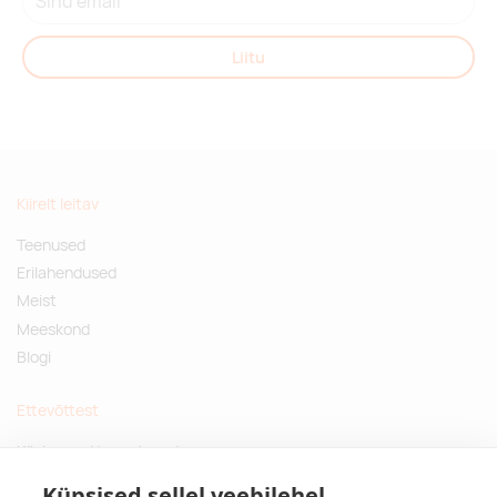
Liitu
Kiirelt leitav
Teenused
Erilahendused
Meist
Meeskond
Blogi
Ettevõttest
Küsimused ja vastused
Jätkusuutlikud kingitused
Küpsised sellel veebilehel