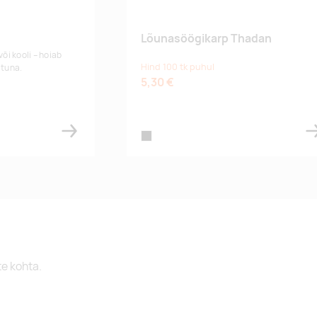
Lõunasöögikarp Thadan
või kooli – hoiab
Hind 100 tk puhul
atuna.
5,30 €
black
te kohta.