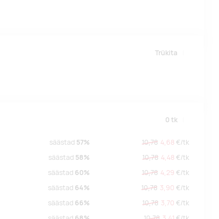
Trükita
0
tk
säästad
57%
10,78
4,68
€/
tk
säästad
58%
10,78
4,48
€/
tk
säästad
60%
10,78
4,29
€/
tk
säästad
64%
10,78
3,90
€/
tk
säästad
66%
10,78
3,70
€/
tk
säästad
68%
10,78
3,41
€/
tk