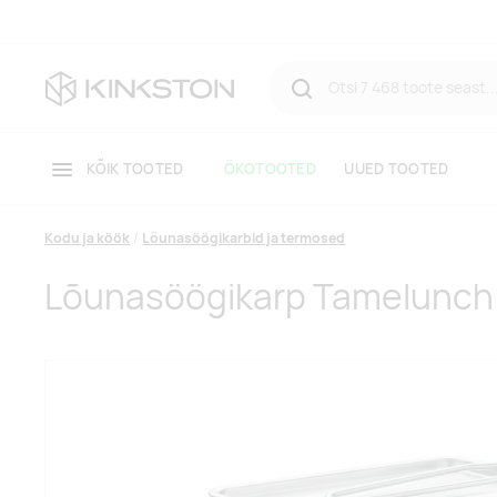
KÕIK TOOTED
ÖKOTOOTED
UUED TOOTED
Kodu ja köök
Lõunasöögikarbid ja termosed
Lõunasöögikarp Tamelunch