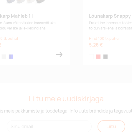
karp Mahleb 1 l
Lõunakarp Snappy
e lõuna või snäkkide kaasavõtuks –
Praktiline lahendus tööle 
oidu värske ja lekkekindlana.
toidu värskena ja korrast
0 tk puhul
Hind 100 tk puhul
€
5,26 €
te
light grey
navy/blue
white
red
black
Liitu meie uudiskirjaga
is meie pakkumiste ja toodetega. Info uute brändide ja tegevus
Liitu