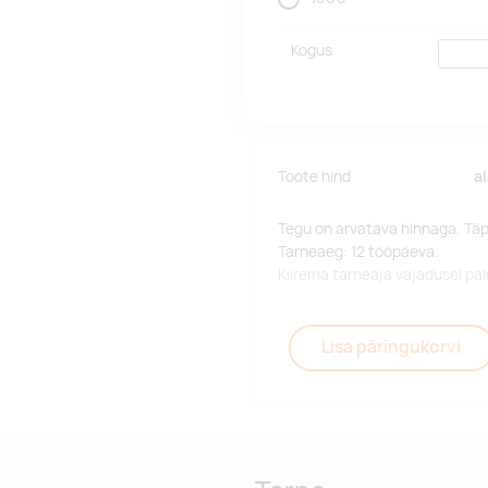
Kogus
Toote hind
a
Tegu on arvatava hinnaga. Tä
Tarneaeg: 12 tööpäeva.
Kiirema tarneaja vajadusel p
Lisa päringukorvi