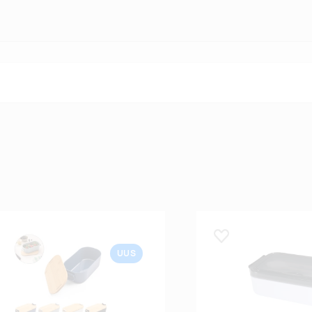
 lemmikuks
Lisa lemmikuks
UUS