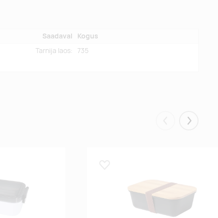
Saadaval
Kogus
Tarnija laos:
735
Eelmised
Järgmis
Lisa lemmikuks