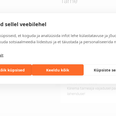
Tarne
d sellel veebilehel
epidemega. Mahutavus: 750
Tarneaeg
Tarneaeg on 12 tööpäeva pära
tööpäeva jooksul, saate toote
üpsiseid, et koguda ja analüüsida infot lehe külastatavuse ja jõu
uda sotsiaalmeedia liidestusi ja et täiustada ja personaliseerida 
Tarne tingimused
Üle 500 euro tellimuste puhul
lt
Tellimuste info
Jälgi oma olemasolevaid ning 
õik küpsised
Keeldu kõik
Küpsiste s
lihtsalt.
Kiired tellimused
Kiirema tarneaja vajadusel p
lahenduse!