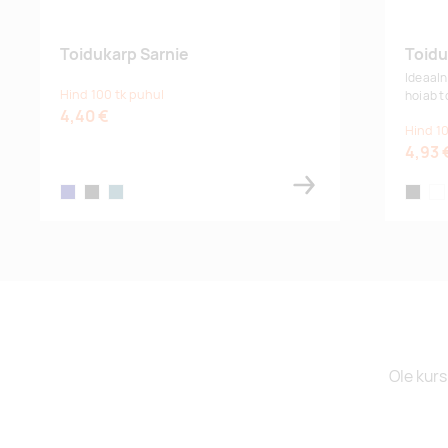
Toidukarp Sarnie
Toidu
Ideaaln
Hind 100 tk puhul
hoiab t
4,40 €
Hind 10
4,93 
navy
black
petrol
black
whi
Ole kurs