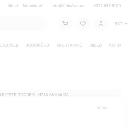
Meist
Meeskond
info@kinkston.ee
+372 698 9100
Lemmikud
EST
Ostukorv
Kasutaja
HENDUSED
JOOGINÕUD
KIRJUTAMINE
RIIDED
KOTID
LEKTEERI TOODE 3 LIHTSA SAMMUGA
silver