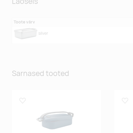
Laoseis
Toote värv
silver
Sarnased tooted
Lisa lemmikuks
Lisa