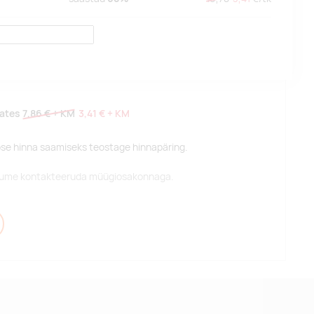
lates
7,86 €
+ KM
3,41 €
+ KM
pse hinna saamiseks teostage hinnapäring.
alume kontakteeruda müügiosakonnaga.