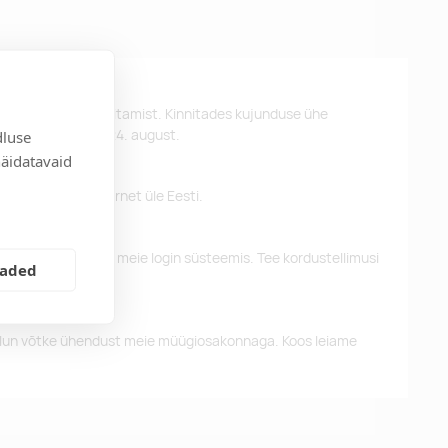
st kujunduse kinnitamist. Kinnitades kujunduse ühe
d kätte hiljemalt 24. august.
dluse
näidatavaid
 pakume tasuta tarnet üle Eesti.
eelnevaid tellimusi meie login süsteemis. Tee kordustellimusi
eaded
alun võtke ühendust meie müügiosakonnaga. Koos leiame