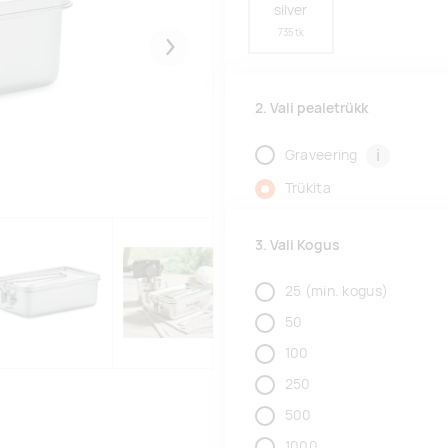
silver
735 tk
Järgmised
2. Vali pealetrükk
i
Graveering
Trükita
3. Vali Kogus
25
(min. kogus)
50
100
250
500
1000