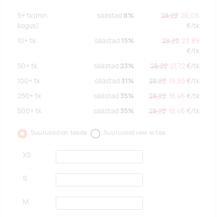
5+
tk
(min.
säästad
8%
28,22
26,06
kogus)
€/
tk
10+
tk
säästad
15%
28,22
23,89
€/
tk
50+
tk
säästad
23%
28,22
21,72
€/
tk
100+
tk
säästad
31%
28,22
19,55
€/
tk
250+
tk
säästad
35%
28,22
18,46
€/
tk
500+
tk
säästad
35%
28,22
18,46
€/
tk
Suurused on teada
Suuruseid veel ei tea
XS
S
M