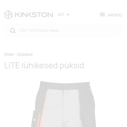
MENÜÜ
EST
Riided
Tööpüksid
LITE lühikesed püksid