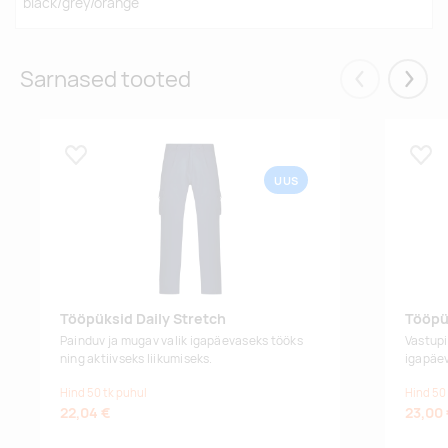
black/grey/orange
Sarnased tooted
Eelmised
Järgm
Lisa lemmikuks
Lisa
UUS
Tööpüksid Daily Stretch
Tööpü
Painduv ja mugav valik igapäevaseks tööks
Vastupi
ning aktiivseks liikumiseks.
igapäev
Hind 50 tk puhul
Hind 50
22,04 €
23,00