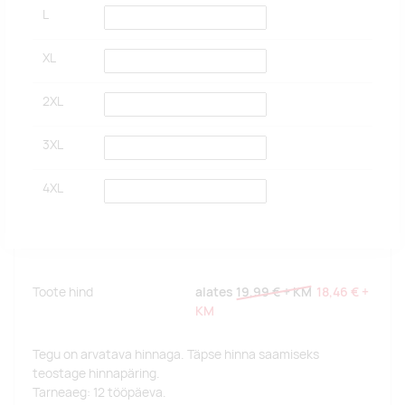
L
XL
2XL
3XL
4XL
Toote hind
alates
19,99 €
+ KM
18,46 €
+
KM
Tegu on arvatava hinnaga. Täpse hinna saamiseks
teostage hinnapäring.
Tarneaeg: 12 tööpäeva.