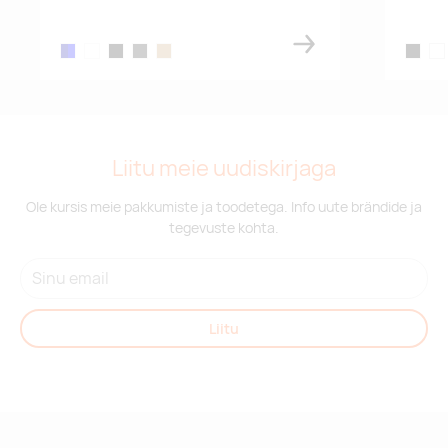
navy/blue
white
black
lead
camel
black/r
nav
Liitu meie uudiskirjaga
Ole kursis meie pakkumiste ja toodetega. Info uute brändide ja
tegevuste kohta.
Liitu