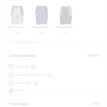
grey/black/orange
royal/navy/orange
black/grey/orange
252 tk
204 tk
172 tk
Vaata kogu laoseisu
Trükita
2. Vali pealetrükk
Siiditrükk
i
Tikand (kuni 25 cm²)
i
Presstrükk
i
Trükita
0
tk
3. Vali Kogus