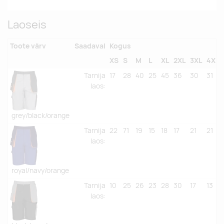
Laoseis
Toote värv
Saadaval
Kogus
XS
S
M
L
XL
2XL
3XL
4XL
Tarnija
17
28
40
25
45
36
30
31
laos
:
grey/black/orange
Tarnija
22
71
19
15
18
17
21
21
laos
:
royal/navy/orange
Tarnija
10
25
26
23
28
30
17
13
laos
: