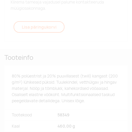
Kiirema tarneaja vajadusel palume kontakteeruda
müügiosakonnaga.
Lisa päringukorvi
Tooteinfo
80% polüestrist ja 20% puuvillasest (twill) kangast (200
g/m²) lühikesed püksid. Tuulekindel, vetthülgav ja hingav
materjal. Nööp ja tõmblukk, kahekordsed vööaasad.
Osaliselt elastne vöökoht. Multifunktsionaalsed taskud
peegeldavate detailidega. Unisex lõige.
Tootekood
58349
Kaal
460,00 g