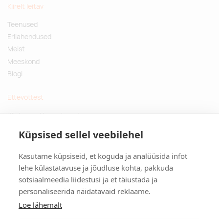
Kiirelt leitav
Teenused
Erilahendused
Meist
Meeskond
Blogi
Ettevõttest
Küsimused ja vastused
Jätkusuutlikud kingitused
Küpsised sellel veebilehel
Privaatsuspoliitika
Kasutame küpsiseid, et koguda ja analüüsida infot
Kontakt
lehe külastatavuse ja jõudluse kohta, pakkuda
sotsiaalmeedia liidestusi ja et täiustada ja
Tulika põik 3, Tallinn
personaliseerida näidatavaid reklaame.
info@kinkston.ee
+372 6989 100
Loe lähemalt