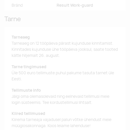
Bränd
Result Work-guard
Tarne
Tarneaeg
Tarneaeg on 12 tööpäeva pärast kujunduse kinnitamist.
Kinnitades kujunduse ühe tööpäeva jooksul, saate tooted
kätte hiljemalt 26. august.
Tarne tingimused
Üle 500 euro tellimuste puhul pakume tasuta tarnet üle
Eesti.
Tellimuste info
Jälgi oma olemasolevaid ning eelnevaid tellimusi meie
login süsteemis. Tee kordustellimusi lihtsalt.
Kiired tellimused
Kiirema tarneaja vajadusel palun võtke ühendust meie
müügiosakonnaga. Koos leiame lahenduse!