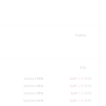
Trükita
0
tk
säästad
33%
5,23
3,50
€/
tk
säästad
36%
5,23
3,36
€/
tk
säästad
39%
5,23
3,21
€/
tk
säästad
44%
5,23
2,92
€/
tk