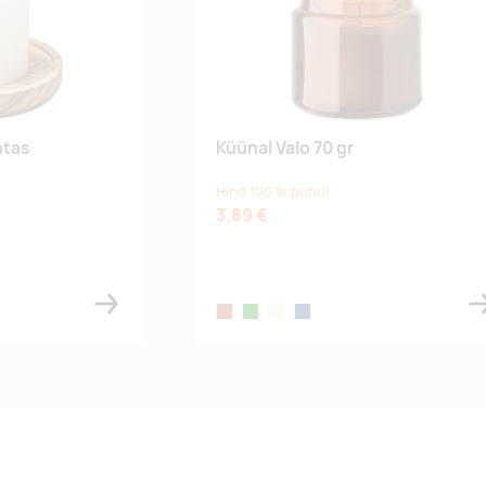
ntas
Küünal Valo 70 gr
Hind 100 tk puhul
3,89 €
brown
green
beige
french navy