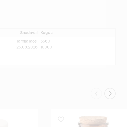
Saadaval
Kogus
Tarnija laos:
5360
25.08.2026
10000
Eelmised
Järgmis
Lisa lemmikuks