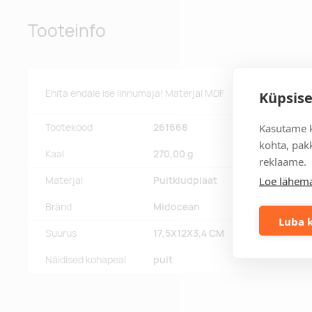
Tooteinfo
Ehita endale ise linnumaja! Materjal MDF
Küpsise
Kasutame k
Tootekood
261668
kohta, pakk
Kaal
270,00 g
reklaame.
Loe lähema
Materjal
Puitkiudplaat
Bränd
Midocean
Luba k
Suurus
17,5X12X3,4 CM
Näidised kohapeal
puit