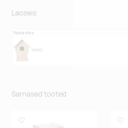
Laoseis
Toote värv
wood
Sarnased tooted
Lisa lemmikuks
Lisa