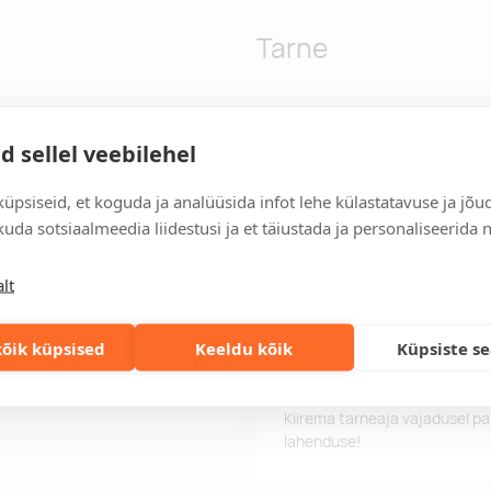
Tarne
Tarneaeg
d sellel veebilehel
Tarneaeg on 12 tööpäeva pära
tööpäeva jooksul, saate toote
üpsiseid, et koguda ja analüüsida infot lehe külastatavuse ja jõu
uda sotsiaalmeedia liidestusi ja et täiustada ja personaliseerida 
Tarne tingimused
Üle 500 euro tellimuste puhul
lt
Tellimuste info
Jälgi oma olemasolevaid ning 
õik küpsised
Keeldu kõik
Küpsiste s
lihtsalt.
Kiired tellimused
Kiirema tarneaja vajadusel p
lahenduse!