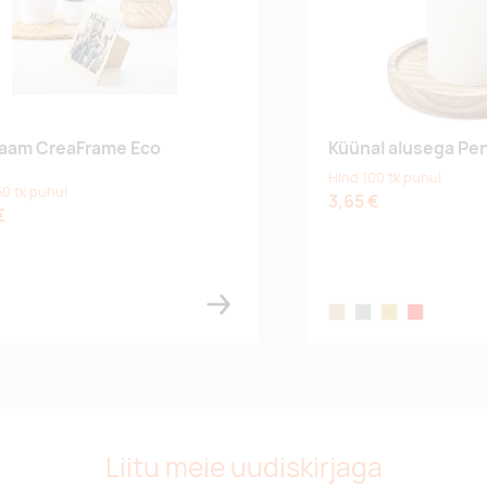
raam CreaFrame Eco
Küünal alusega Pe
Hind 100 tk puhul
50 tk puhul
3,65 €
€
wood
grey
gold
red
Liitu meie uudiskirjaga