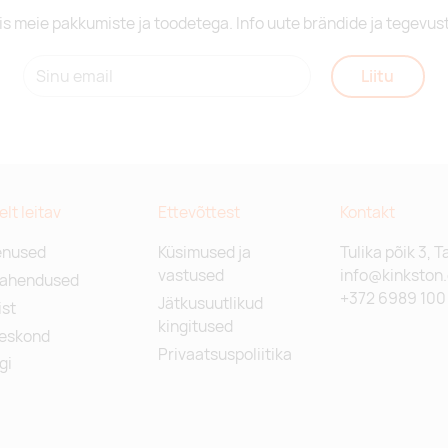
is meie pakkumiste ja toodetega. Info uute brändide ja tegevus
Liitu
relt leitav
Ettevõttest
Kontakt
enused
Küsimused ja
Tulika põik 3, T
vastused
info@kinkston
lahendused
+372 6989 100
Jätkusuutlikud
st
kingitused
eskond
Privaatsuspoliitika
gi