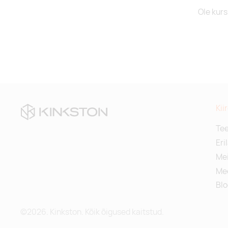
Ole kurs
Kii
Te
Eri
Mei
Me
Blo
©2026. Kinkston. Kõik õigused kaitstud.