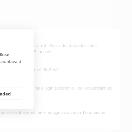
st kujunduse kinnitamist. Kinnitades kujunduse ühe
d kätte hiljemalt 25. august.
dluse
näidatavaid
 pakume tasuta tarnet üle Eesti.
eelnevaid tellimusi meie login süsteemis. Tee kordustellimusi
eaded
alun võtke ühendust meie müügiosakonnaga. Koos leiame