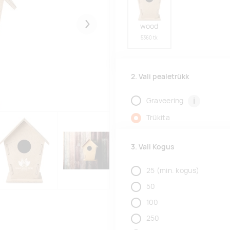
wood
Järgmised
5360 tk
2. Vali pealetrükk
i
Graveering
Trükita
3. Vali Kogus
25
(min. kogus)
50
100
250