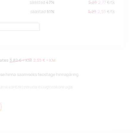
säästad
47%
5,23
2,77
€/
tk
säästad
51%
5,23
2,55
€/
tk
lates
3,82 €
+ KM
2,55 €
+ KM
pse hinna saamiseks teostage hinnapäring.
alume kontakteeruda müügiosakonnaga.