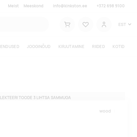
Meist
Meeskond
info@kinkston.ee
+372 698 9100
Lemmikud
EST
Ostukorv
Kasutaja
HENDUSED
JOOGINÕUD
KIRJUTAMINE
RIIDED
KOTID
LEKTEERI TOODE 3 LIHTSA SAMMUGA
wood