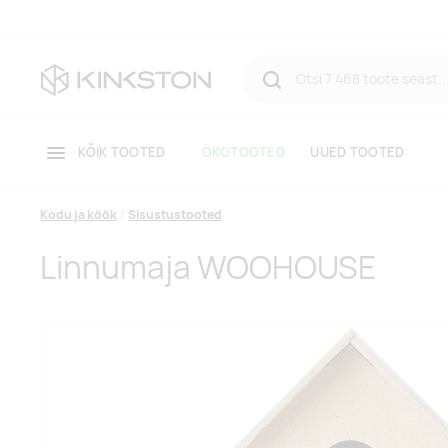
KÕIK TOOTED
ÖKOTOOTED
UUED TOOTED
Kodu ja köök
Sisustustooted
Linnumaja WOOHOUSE