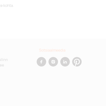
te kohta.
Sotsiaalmeedia
allinn
.ee