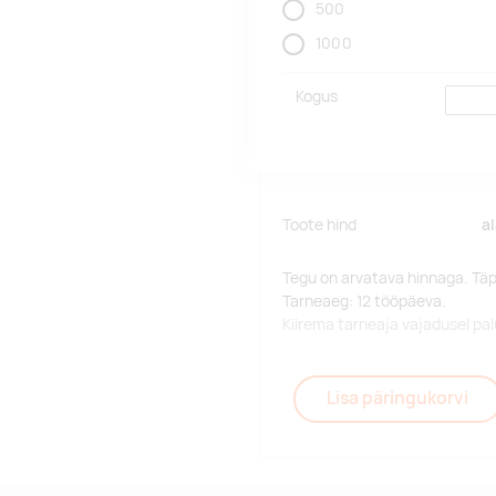
500
1000
Kogus
Toote hind
a
Tegu on arvatava hinnaga. Tä
Tarneaeg: 12 tööpäeva.
Kiirema tarneaja vajadusel p
Lisa päringukorvi