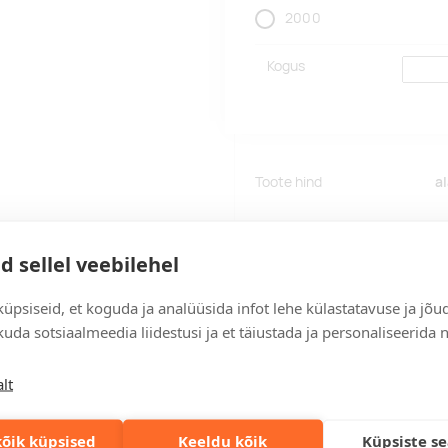
2000
Kogus
Toote hind
a
Tegu on arvatava hinnaga. Tä
Tarneaeg: 12 tööpäeva.
d sellel veebilehel
Kiirema tarneaja vajadusel p
üpsiseid, et koguda ja analüüsida infot lehe külastatavuse ja jõu
uda sotsiaalmeedia liidestusi ja et täiustada ja personaliseerida 
Lisa päringukorvi
lt
õik küpsised
Keeldu kõik
Küpsiste s