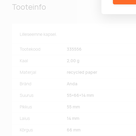
Tooteinfo
Lilleseemne kapsel.
Tootekood
335556
Kaal
2,00 g
Materjal
recycled paper
Bränd
Anda
Suurus
55×66×14 mm
Pikkus
55 mm
Laius
14 mm
Kõrgus
66 mm