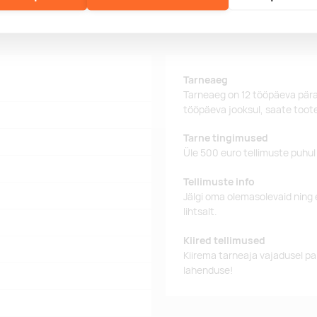
Tarne
Tarneaeg
Tarneaeg on 12 tööpäeva pära
tööpäeva jooksul, saate toote
Tarne tingimused
Üle 500 euro tellimuste puhul
Tellimuste info
Jälgi oma olemasolevaid ning 
lihtsalt.
Kiired tellimused
Kiirema tarneaja vajadusel p
lahenduse!