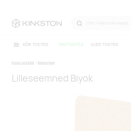
KÕIK TOOTED
ÖKOTOOTED
UUED TOOTED
Kodu ja köök
Aiatooted
Lilleseemned Biyok