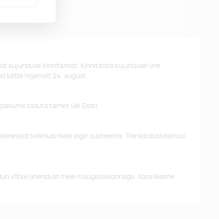
st kujunduse kinnitamist. Kinnitades kujunduse ühe
d kätte hiljemalt 24. august.
 pakume tasuta tarnet üle Eesti.
eelnevaid tellimusi meie login süsteemis. Tee kordustellimusi
alun võtke ühendust meie müügiosakonnaga. Koos leiame