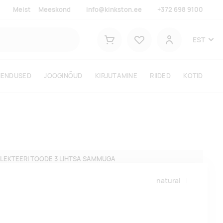
Meist
Meeskond
info@kinkston.ee
+372 698 9100
Lemmikud
EST
Ostukorv
Kasutaja
HENDUSED
JOOGINÕUD
KIRJUTAMINE
RIIDED
KOTID
LEKTEERI TOODE 3 LIHTSA SAMMUGA
natural