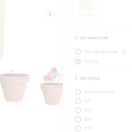
natural
Järgmised
2. Vali pealetrükk
i
Ühe värviga trükk
Trükita
3. Vali Kogus
50
(min. kogus)
100
250
500
1000