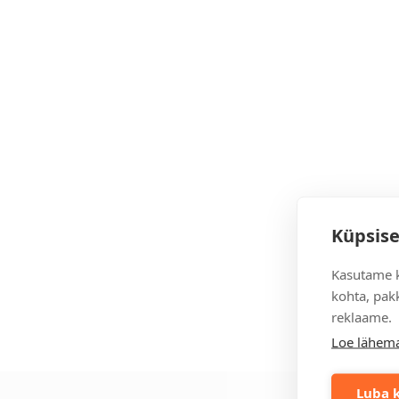
Küpsise
Kasutame k
kohta, pakk
reklaame.
Loe lähema
Luba k