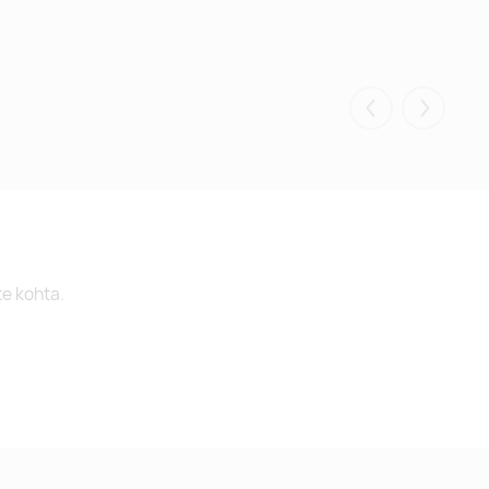
Eelmised
Järgmis
te kohta.