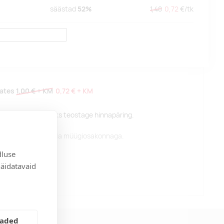
säästad
52%
1,48
0,72
€/
tk
lates
1,00 €
+ KM
0,72 €
+ KM
pse hinna saamiseks teostage hinnapäring.
alume kontakteeruda müügiosakonnaga.
dluse
näidatavaid
eaded